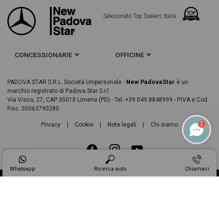
Selezionato Top Dealers Italia
CONCESSIONARIE
OFFICINE
PADOVA STAR S.R.L. Società Unipersonale -
New PadovaStar
è un
marchio registrato di Padova Star S.r.l
Via Visco, 27, CAP 35010 Limena (PD) - Tel. +39 049 8848999 - P.IVA e Cod.
Fisc. 05063790280
1
Privacy
|
Cookie
|
Note legali
|
Chi siamo
Whatsapp
Ricerca auto
Chiamaci
Made in
Web Industry ®