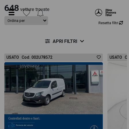
648
vetture trovate
Resetta filtri
APRI FILTRI
USATO Cod. 002U78572
USATO Co