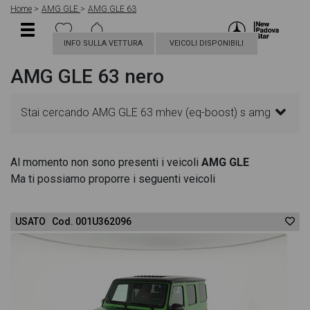
Home
AMG GLE
AMG GLE 63
INFO SULLA VETTURA
VEICOLI DISPONIBILI
AMG GLE 63 nero
Stai cercando AMG GLE 63 mhev (eq-boost) s amg
4matic+ auto? In questa pagina troverai le migliori
Al momento non sono presenti i veicoli
AMG GLE
Ma ti possiamo proporre i seguenti veicoli
offerte per acquistare un veicolo AMG nuovo. Le
schede veicolo sono dettagliate e sempre
USATO Cod. 001U362096
aggiornate in modo da aiutarti a scegliere quella più
adatta alle tue necessità, sono presenti