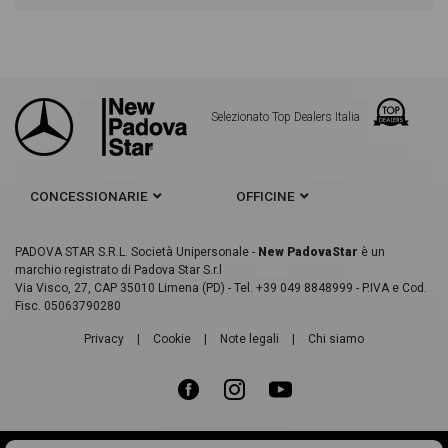
provare il veicolo o acquistarlo online! All'interno
della pagina AMG GLE 63 mhev (eq-boost) s amg
4matic+ auto troverai anche il listino prezzi,
Selezionato Top Dealers Italia
eventuale offerta e rata consigliata per l'acquisto
CONCESSIONARIE
OFFICINE
del veicolo.
PADOVA STAR S.R.L. Società Unipersonale -
New PadovaStar
è un
marchio registrato di Padova Star S.r.l
Via Visco, 27, CAP 35010 Limena (PD) - Tel. +39 049 8848999 - P.IVA e Cod.
Fisc. 05063790280
Privacy
|
Cookie
|
Note legali
|
Chi siamo
Made in
Web Industry ®