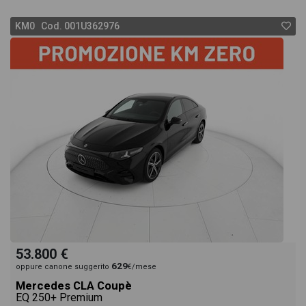
KM0 Cod. 001U362976
53.800 €
629
oppure canone suggerito
€/mese
Mercedes CLA Coupè
EQ 250+ Premium