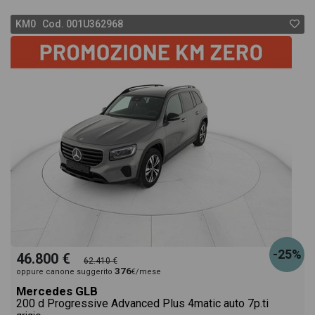
KM0 Cod. 001U362968
-25%
46.800 €
62.410 €
376
oppure canone suggerito
€/mese
Mercedes GLB
200 d Progressive Advanced Plus 4matic auto 7p.ti