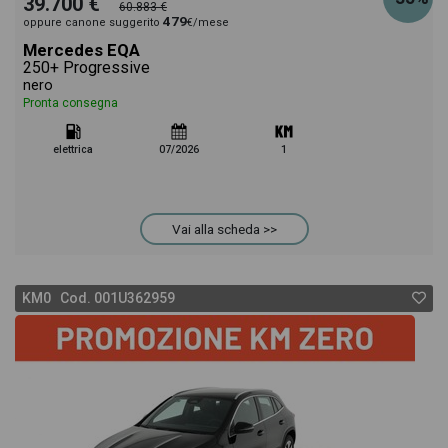
39.700 €
60.883 €
479
oppure canone suggerito
€/mese
Mercedes EQA
250+ Progressive
nero
Pronta consegna
elettrica
07/2026
1
Vai alla scheda >>
KM0 Cod. 001U362959