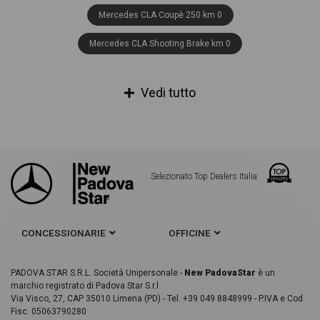
Mercedes CLA Coupè 250 km 0
Mercedes CLA Shooting Brake km 0
Mercedes CLA Shooting Brake 180 km 0
Vedi tutto
Mercedes CLA Shooting Brake 200 km 0
Mercedes Classe A km0
Mercedes Classe A 180 km 0
Mercedes Classe A 200 km 0
Selezionato Top Dealers Italia
Mercedes Classe A 250 km 0
Mercedes Classe B km0
Mercedes Classe C km0
CONCESSIONARIE
OFFICINE
Mercedes Classe C Berlina km 0
Mercedes Classe C Berlina 200 km 0
PADOVA STAR S.R.L. Società Unipersonale -
New PadovaStar
è un
marchio registrato di Padova Star S.r.l
Via Visco, 27, CAP 35010 Limena (PD) - Tel. +39 049 8848999 - P.IVA e Cod.
Mercedes Classe C Berlina 300 km 0
Fisc. 05063790280