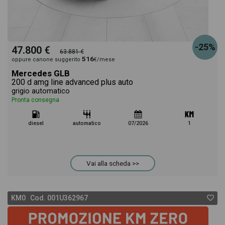
-25%
47.800 €
63.881 €
516
oppure canone suggerito
€/mese
Mercedes GLB
200 d amg line advanced plus auto
grigio automatico
Pronta consegna
diesel
automatico
07/2026
1
Vai alla scheda >>
KM0 Cod. 001U362967