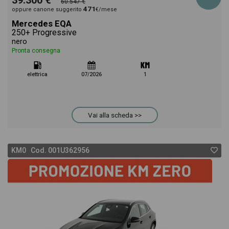
39.300 €
60.547 €
471
oppure canone suggerito
€/mese
Mercedes EQA
250+ Progressive
nero
Pronta consegna
elettrica
07/2026
1
Vai alla scheda >>
KM0 Cod. 001U362956