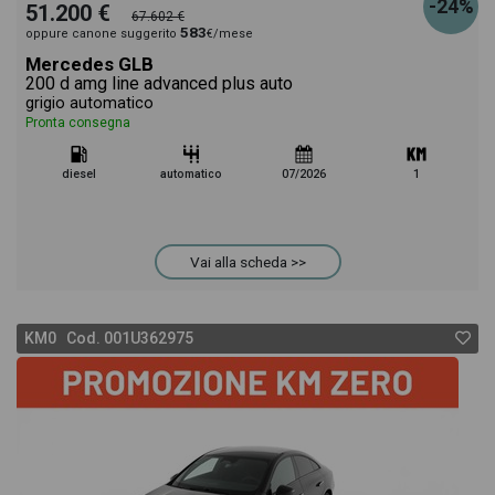
-24%
51.200 €
67.602 €
583
oppure canone suggerito
€/mese
Mercedes GLB
200 d amg line advanced plus auto
grigio automatico
Pronta consegna
diesel
automatico
07/2026
1
Vai alla scheda >>
KM0 Cod. 001U362975