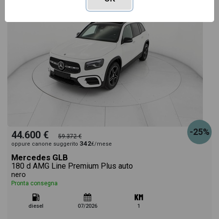
-25%
44.600 €
59.372 €
342
oppure canone suggerito
€/mese
Mercedes GLB
180 d AMG Line Premium Plus auto
nero
Pronta consegna
diesel
07/2026
1