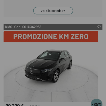
rata consigliata per l'acquisto del veicolo.
Vai alla scheda >>
KM0 Cod. 001U362953
-35%