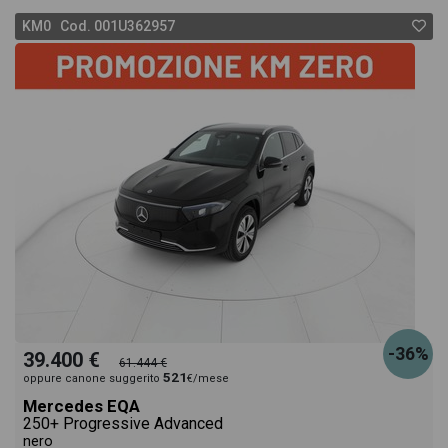
KM0 Cod. 001U362957
-36%
39.400 €
61.444 €
521
oppure canone suggerito
€/mese
Mercedes EQA
250+ Progressive Advanced
nero