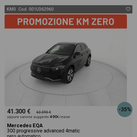
KM0 Cod. 001U362960
-35%
41.300 €
63.390 €
490
oppure canone suggerito
€/mese
Mercedes EQA
300 progressive advanced 4matic
nero automatico