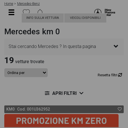
Home
Mercedes-Benz
INFO SULLA VETTURA
VEICOLI DISPONIBILI
Mercedes km 0
Stai cercando Mercedes ? In questa pagina
19
troverai le migliori offerte per acquistare un veicolo
vetture trovate
Mercedes km0. Le schede veicolo sono dettagliate
Resetta filtri
e sempre aggiornate in modo da aiutarti a scegliere
APRI FILTRI
quella più adatta alle tue necessità, sono presenti
KM0 Cod. 001U362952
informazioni essenziali come l'alimentazione, dati