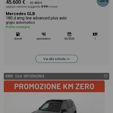
-26%
45.600 €
61.403 €
499
oppure canone suggerito
€/mese
Mercedes GLB
180 d amg line advanced plus auto
grigio automatico
Pronta consegna
diesel
automatico
06/2026
1
Vai alla scheda >>
KM0 Cod. 001U362965