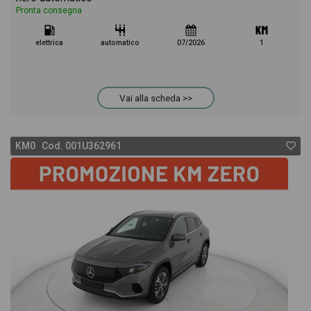
Pronta consegna
elettrica
automatico
07/2026
1
Vai alla scheda >>
KM0 Cod. 001U362961