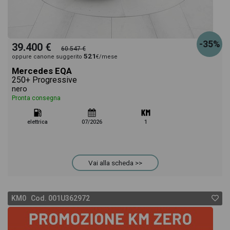
-35%
39.400 €
60.547 €
521
oppure canone suggerito
€/mese
Mercedes EQA
250+ Progressive
nero
Pronta consegna
elettrica
07/2026
1
Vai alla scheda >>
KM0 Cod. 001U362972