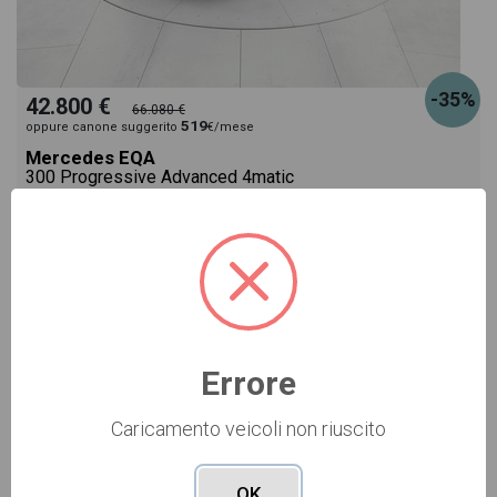
-35%
42.800 €
66.080 €
519
oppure canone suggerito
€/mese
Mercedes EQA
300 Progressive Advanced 4matic
grigio
Pronta consegna
elettrica
07/2026
1
Vai alla scheda >>
Errore
Caricamento veicoli non riuscito
KM0 Cod. 001U362962
OK