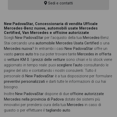
Sedi e contatti
New PadovaStar, Concessionaria di vendita Ufficale
Mercedes-Benz nuove, automobili usate Mercedes
Certified, Van Mercedes e officine autorizzate
Scegli
New PadovaStar
per l'acquisto della tua
Mercedes
-Benz.
Stai cercando una
automobile Mercedes Usata Certified
o una
Mercedes nuova
? In entrambi i casi
New PadovaStar
offre un
vasto
parco auto
tra cui poter trovare tante
Mercedes in offerta
o
vetture KM 0
. I
prezzi delle vetture
sono chiari e lo stock viene
aggiornato in tempo reale: puoi
scegliere l'auto
consultando le
pagine del sito e contattando i nostri consulenti. Tutto il
personale di
New PadovaStar
è a tua disposizione per formulare
preventivi personalizzati
e darti tutte le informazioni di cui hai
bisogno.
Inoltre
New PadovaStar
dispone di due
officine autorizzate
Mercedes nella provincia di Padova
dotate dei sistemi più
innovativi per prendersi cura della tua
Mercedes
in caso di
guasto o per effettuare il
tagliando auto
.