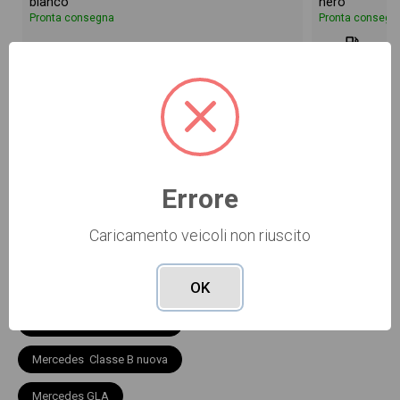
bianco
nero
Pronta consegna
Pronta consegn
diesel
Vai alla scheda >>
Errore
I più cercati del momento
Caricamento veicoli non riuscito
AUTO NUOVE
OK
Mercedes Classe A nuova
Mercedes Classe B nuova
Mercedes GLA