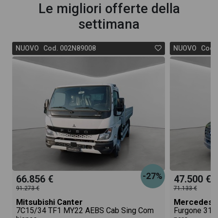
Le migliori offerte della
settimana
NUOVO Cod. 002N89008
NUOVO Cod. 
-27%
66.856 €
47.500 €
91.273 €
71.133 €
Mitsubishi Canter
Mercedes S
7C15/34 TF1 MY22 AEBS Cab Sing Com
Furgone 315