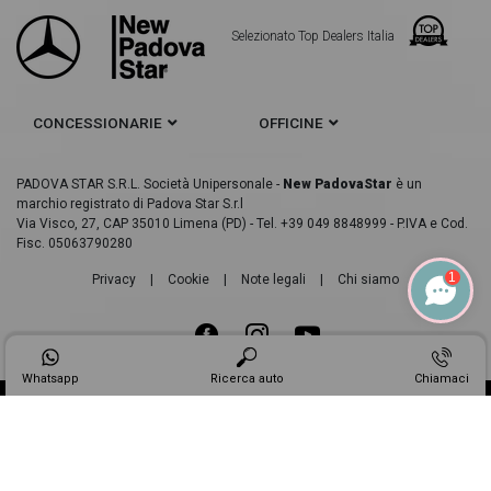
Selezionato Top Dealers Italia
CONCESSIONARIE
OFFICINE
PADOVA STAR S.R.L. Società Unipersonale -
New PadovaStar
è un
marchio registrato di Padova Star S.r.l
Via Visco, 27, CAP 35010 Limena (PD) - Tel. +39 049 8848999 - P.IVA e Cod.
Fisc. 05063790280
1
Privacy
|
Cookie
|
Note legali
|
Chi siamo
Whatsapp
Ricerca auto
Chiamaci
Made in
Web Industry ®