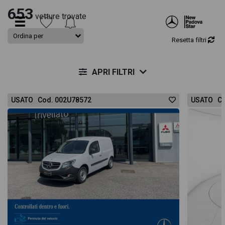
653
vetture trovate
Resetta filtri
APRI FILTRI
USATO Cod. 002U78572
USATO Co