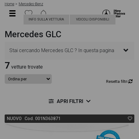
Home
Mercedes-Benz
INFO SULLA VETTURA
VEICOLI DISPONIBILI
Mercedes GLC
Stai cercando Mercedes GLC ? In questa pagina
7
troverai le migliori offerte per acquistare un veicolo
vetture trovate
Mercedes nuovo. Le schede veicolo sono
Resetta filtri
dettagliate e sempre aggiornate in modo da aiutarti
APRI FILTRI
a scegliere quella più adatta alle tue necessità,
NUOVO Cod. 001N363871
sono presenti informazioni essenziali come