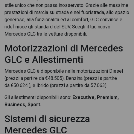
Mercedes GLC 220 d 4M Mild Hyb. AMG ADVANCED
stile unico che non passa inosservato. Grazie alle massime
prestazioni di marcia su strada e nel fuoristrada, allo spazio
Mercedes GLC 220 d 4MATIC
generoso, alla funzionalità ed al comfort, GLC convince e
ridefinisce gli standard del SUV. Scegli il tuo nuovo
Mercedes GLC 220 d advanced 4matic auto
Mercedes GLC tra le vetture disponibili.
Mercedes GLC 220 d amg line advanced 4matic auto
Motorizzazioni di Mercedes
Mercedes GLC 220 d amg line advanced plus 4matic auto
GLC e Allestimenti
Mercedes GLC 220 d amg line advanced special edition 140
anni 4matic auto
Mercedes GLC è disponibile nelle motorizzazioni Diesel
(prezzi a partire da
€
48.505), Benzina (prezzi a partire
Mercedes GLC 220 d amg line premium 4matic auto
da
€
50.624 ), e Ibrido (prezzi a partire da 57.063).
Mercedes GLC 220 d mhev advanced 4matic auto
Gli allestimenti disponibili sono:
Executive, Premium,
Business, Sport.
Mercedes GLC 220 d mhev amg advanced 4matic auto
Sistemi di sicurezza
Mercedes GLC 220 d mhev amg line advanced 4matic auto
Mercedes GLC
Mercedes GLC 220 d mhev amg line premium 4matic auto