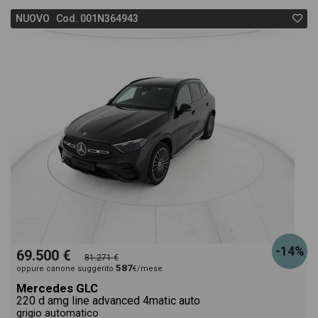
NUOVO Cod. 001N364943
-14%
69.500 €
81.271 €
587
oppure canone suggerito
€/mese
Mercedes GLC
220 d amg line advanced 4matic auto
grigio automatico