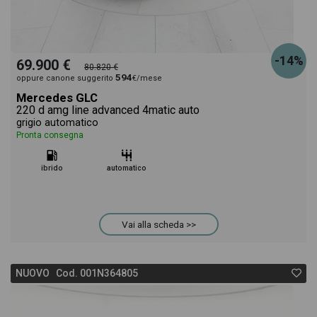
-14%
69.900 €
80.820 €
594
oppure canone suggerito
€/mese
Mercedes GLC
220 d amg line advanced 4matic auto
grigio automatico
Pronta consegna
ibrido
automatico
Vai alla scheda >>
NUOVO Cod. 001N364805