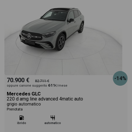
-14%
70.900 €
82.711 €
611
oppure canone suggerito
€/mese
Mercedes GLC
220 d amg line advanced 4matic auto
grigio automatico
Prenotata
ibrido
automatico