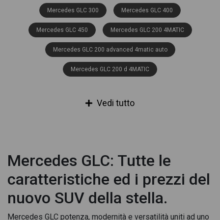
Mercedes GLC 300
Mercedes GLC 400
Mercedes GLC 450
Mercedes GLC 200 4MATIC
Mercedes GLC 200 advanced 4matic auto
Mercedes GLC 200 d 4MATIC
Mercedes GLC 200 d advanced 4matic auto
Vedi tutto
Mercedes GLC 200 d amg line advanced 4matic auto
Mercedes GLC 200 d business 4matic auto
Mercedes GLC 200 d Executive 4matic auto
Mercedes GLC: Tutte le
Mercedes GLC 200 d premium 4matic auto
caratteristiche ed i prezzi del
Mercedes GLC 200 d Sport 4matic auto
nuovo SUV della stella.
Mercedes GLC 200 mhev amg premium plus 4matic auto
Mercedes GLC potenza, modernità e versatilità uniti ad uno