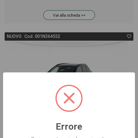
Vai alla scheda >>
NUOVO Cod. 001N364552
Errore
-15%