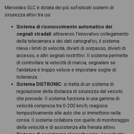
Mercedes GLC è dotata dei più sofisticati sistemi di
Mercedes GLC 220 d mhev amg premium 4matic auto
sicurezza attivi tra cui:
Mercedes GLC 220 d mhev amg premium plus 4matic auto
Sistema di riconoscimento automatico dei
Mercedes GLC 220 d Premium 4matic auto
segnali stradali
: attraverso l’innovativo collegamento
della telecamera e dei dati cartografici, il sistema
Mercedes GLC 220 d premium plus 4matic auto
rileva i limiti di velocità, divieti di sorpasso, divieti di
accesso, e altri segnali restrittivi. Il sistema permette
Mercedes GLC 220 d Sport 4matic auto
di controllare la velocità di marcia, segnalare se
Mercedes GLC 300 d 4MATIC
l’andatura è troppo veloce e impostare soglie di
tolleranza.
Mercedes GLC 300 d amg line advanced 4matic auto
Sistema DISTRONIC
: si tratta di un sistema di
regolazione della distanza di sicurezza dal veicolo
Mercedes GLC 300 d amg line advanced plus 4matic auto
che precede. Il sistema funziona in una gamma di
Mercedes GLC 300 d amg line premium 4matic auto
velocità compresa tra 0-200 km/h, reagisce
tempestivamente alle auto che si immettono nella
Mercedes GLC 300 d e 4MATIC
corsia. Il sistema collabora con quello di monitoraggio
della velocità e di assistenza alla frenata attivo.
Mercedes GLC 300 d mhev amg line advanced 4matic auto