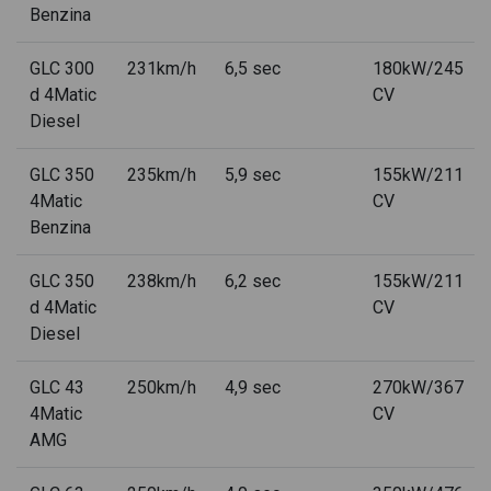
Benzina
Mercedes GLC d 4MATIC
GLC 300
231km/h
6,5 sec
180kW/245
Mercedes GLC d advanced 4matic auto
d 4Matic
CV
Diesel
Mercedes GLC d amg line advanced 4matic auto
GLC 350
Mercedes GLC d amg line advanced plus 4matic auto
235km/h
5,9 sec
155kW/211
4Matic
CV
Mercedes GLC d amg line advanced special edition 140 anni
Benzina
4matic auto
GLC 350
238km/h
6,2 sec
155kW/211
Mercedes GLC d amg line premium 4matic auto
d 4Matic
CV
Mercedes GLC d business 4matic auto
Diesel
Mercedes GLC d e 4MATIC
GLC 43
250km/h
4,9 sec
270kW/367
4Matic
Mercedes GLC d Executive 4matic auto
CV
AMG
Mercedes GLC d mhev advanced 4matic auto