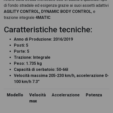
di fondo stradale ed esigenza grazie ai suoi assetti adattivi
Mercedes GLC 300 de phev amg line advanced plus 4matic
AGILITY CONTROL, DYNAMIC BODY CONTROL
auto
, e
trazione integrale
4MATIC
.
Mercedes GLC 300 de phev amg line advanced tech 4matic
auto
Caratteristiche tecniche:
Mercedes GLC 300 de phev amg line advanced tech special
Anno di Produzione: 2016/2019
edition 140 anni 4matic auto
Posti: 5
Mercedes GLC 300 de phev amg line premium 4matic auto
Porte: 5
Trazione: Integrale
Mercedes GLC 300 de phev amg line premium plus 4matic
Peso: 1.735 kg
auto
Capacità di serbatoio: 50-66l
Velocità massima 205-230 km/h, accelerazione 0-
Mercedes GLC 300 de phev amg line premium tech 4matic
auto
100 km/h 7.3”
Mercedes GLC 300 de phev amg premium 4matic auto
Modello
Velocità
Accelerazione
Potenza
Mercedes GLC 300 de phev (eq-power) premium 4matic auto
max
Mercedes GLC 300 de phev (eq-power) sport 4matic auto