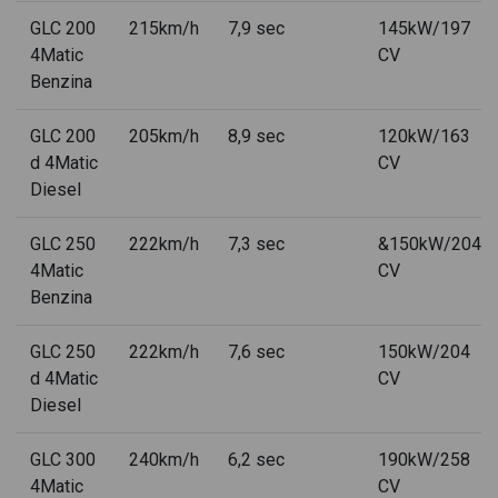
GLC 200
215km/h
7,9 sec
145kW/197
Mercedes GLC 400 4MATIC con tecnologia EQ
4Matic
CV
Mercedes GLC 400 amg line advanced plus 4matic
Benzina
Mercedes GLC 400 premium plus 4matic
GLC 200
205km/h
8,9 sec
120kW/163
d 4Matic
CV
Mercedes GLC 450 d 4MATIC
Diesel
Mercedes GLC 450 d amg line premium 4matic auto
GLC 250
222km/h
7,3 sec
&150kW/204
Mercedes GLC 450 d mhev amg line premium plus 4matic
4Matic
CV
auto
Benzina
Mercedes GLC 4MATIC
GLC 250
222km/h
7,6 sec
150kW/204
Mercedes GLC 4MATIC con tecnologia EQ
d 4Matic
CV
Diesel
Mercedes GLC advanced 4matic auto
Mercedes GLC amg line advanced plus 4matic
GLC 300
240km/h
6,2 sec
190kW/258
4Matic
CV
Mercedes GLC d 4M Mild Hyb. AMG ADVANCED