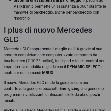
Sistema di assistenza al parcheggio
: il pacchetto
Mercedes GLC 300 d mhev amg line premium plus 4matic
Parktronic
permette un assistenza a 360° durante le
auto
manovre di parcheggio, anche per parcheggio con
rimorchio.
Mercedes GLC 300 d Premium 4matic auto
I plus di nuovo Mercedes
Mercedes GLC 300 de 4MATIC
GLC
Mercedes GLC 300 de 4MATIC con tecnologia ibrida EQ
Mercedes GLC 300 de 4MATIC EQ POWER
Mercedes GLC rappresenta il meglio dell’IA grazie al suo
assetto completamente computerizzato composto da
Mercedes GLC 300 de 4MATIC Plug-in hybrid
touchscreen (7-10.25 pollici), touchpad e touch-control per
impostare la modalità di guida con il
DYNAMIC SELECT
e
Mercedes GLC 300 de eq-power premium 4matic auto
usufruire dei comandi
MBUX
.
Mercedes GLC 300 de eq-power sport 4matic auto
Il nuovo Mercedes GLC rende la guida ancora più
Mercedes GLC 300 de phev advanced 4matic auto
confortevole grazie ai pacchetti
Energizing
che generano
programmi rivitalizzanti o rilassanti dalla durata di pochi
Mercedes GLC 300 de phev amg advanced plus 4matic auto
minuti.
Mercedes GLC 300 de phev amg line advanced 4matic auto
Anche sulla strada Mercedes GLC si adatta a qualsiasi tipo