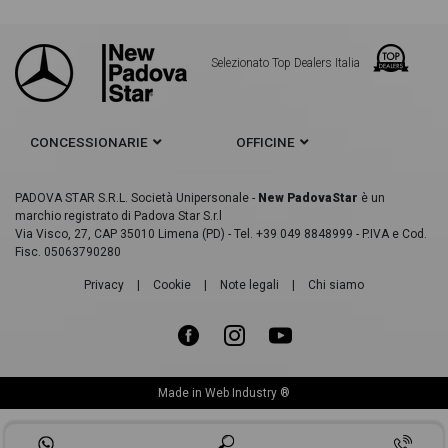
Selezionato Top Dealers Italia
CONCESSIONARIE
OFFICINE
PADOVA STAR S.R.L. Società Unipersonale -
New PadovaStar
è un
marchio registrato di Padova Star S.r.l
Via Visco, 27, CAP 35010 Limena (PD) - Tel. +39 049 8848999 - P.IVA e Cod.
Fisc. 05063790280
Privacy
|
Cookie
|
Note legali
|
Chi siamo
Made in
Web Industry ®