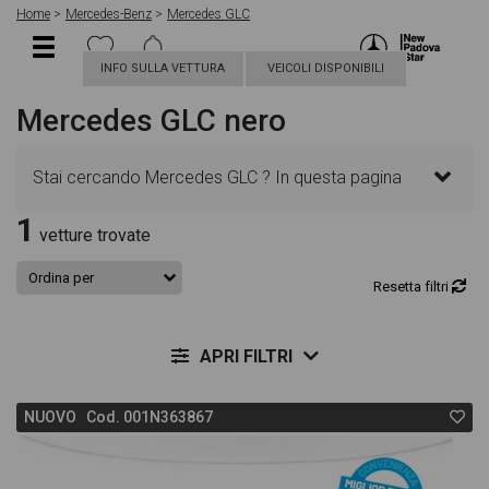
Home
Mercedes-Benz
Mercedes GLC
INFO SULLA VETTURA
VEICOLI DISPONIBILI
Mercedes GLC nero
Stai cercando Mercedes GLC ? In questa pagina
1
troverai le migliori offerte per acquistare un veicolo
vetture trovate
Mercedes nuovo. Le schede veicolo sono
Resetta filtri
dettagliate e sempre aggiornate in modo da aiutarti
APRI FILTRI
a scegliere quella più adatta alle tue necessità,
NUOVO Cod. 001N363867
sono presenti informazioni essenziali come