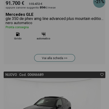
-21%
91.700 €
115.472 €
894
oppure canone suggerito
€/mese
Mercedes GLE
gle 350 de phev amg line advanced plus mountain edition 4matic auto
nero automatico
Pronta consegna
ibrido
automatico
Vai alla scheda >>
NUOVO Cod. 006N6689