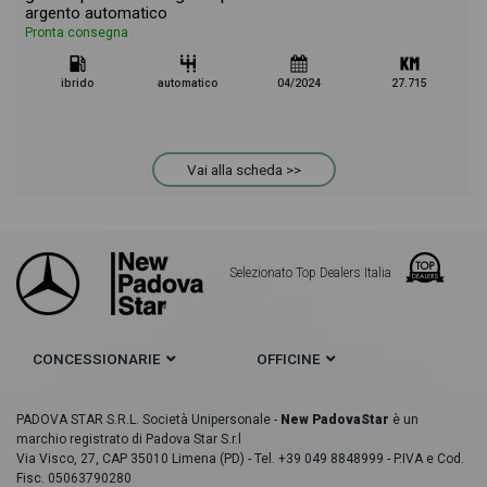
argento automatico
Pronta consegna
ibrido
automatico
04/2024
27.715
Vai alla scheda >>
Selezionato Top Dealers Italia
CONCESSIONARIE
OFFICINE
PADOVA STAR S.R.L. Società Unipersonale -
New PadovaStar
è un
marchio registrato di Padova Star S.r.l
Via Visco, 27, CAP 35010 Limena (PD) - Tel. +39 049 8848999 - P.IVA e Cod.
Fisc. 05063790280