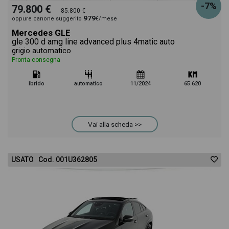
-7%
79.800 €
85.800 €
979
oppure canone suggerito
€/mese
Mercedes GLE
gle 300 d amg line advanced plus 4matic auto
grigio automatico
Pronta consegna
ibrido
automatico
11/2024
65.620
Vai alla scheda >>
USATO Cod. 001U362805