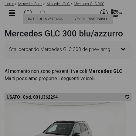
Home
Mercedes-Benz
Mercedes GLC
Mercedes GLC 300
INFO SULLA VETTURA
VEICOLI DISPONIBILI
Mercedes GLC 300 blu/azzurro
Stai cercando Mercedes GLC 300 de phev amg
premium 4matic auto? In questa pagina troverai le
Al momento non sono presenti i veicoli
Mercedes GLC
Ma ti possiamo proporre i seguenti veicoli
migliori offerte per acquistare un veicolo Mercedes
nuovo. Le schede veicolo sono dettagliate e
USATO Cod. 001U362294
sempre aggiornate in modo da aiutarti a scegliere
quella più adatta alle tue necessità, sono presenti