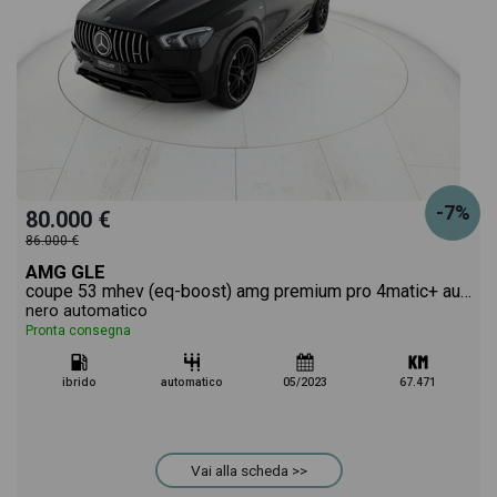
-7%
80.000 €
86.000 €
AMG GLE
coupe 53 mhev (eq-boost) amg premium pro 4matic+ auto
nero automatico
Pronta consegna
ibrido
automatico
05/2023
67.471
Vai alla scheda >>