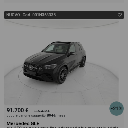
acquistarlo online! All'interno della pagina Mercedes
NUOVO Cod. 001N363335
GLC 300 de phev amg premium 4matic auto
troverai anche il listino prezzi, eventuale offerta e
rata consigliata per l'acquisto del veicolo.
-21%
91.700 €
115.472 €
894
oppure canone suggerito
€/mese
Mercedes GLE