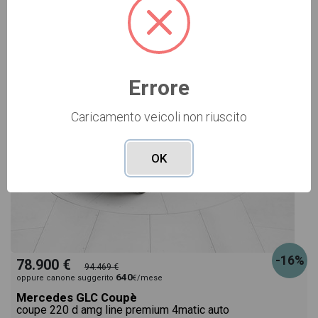
NUOVO Cod. 006N6690
Errore
Caricamento veicoli non riuscito
OK
-16%
78.900 €
94.469 €
640
oppure canone suggerito
€/mese
Mercedes GLC Coupè
coupe 220 d amg line premium 4matic auto