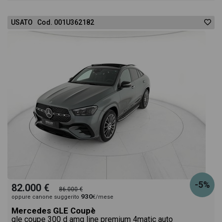
USATO Cod. 001U362182
-5%
82.000 €
86.000 €
930
oppure canone suggerito
€/mese
Mercedes GLE Coupè
gle coupe 300 d amg line premium 4matic auto