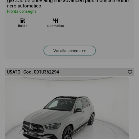
gle 350 de phev amg line advanced plus mountain edition 4matic auto
nero automatico
Pronta consegna
ibrido
automatico
Vai alla scheda >>
USATO Cod. 001U362294