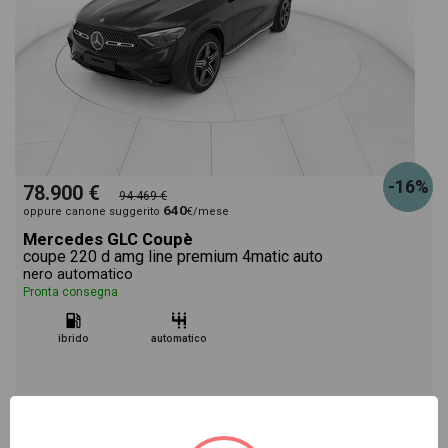
-16%
78.900 €
94.469 €
640
oppure canone suggerito
€/mese
Mercedes GLC Coupè
coupe 220 d amg line premium 4matic auto
nero automatico
Pronta consegna
ibrido
automatico
Vai alla scheda >>