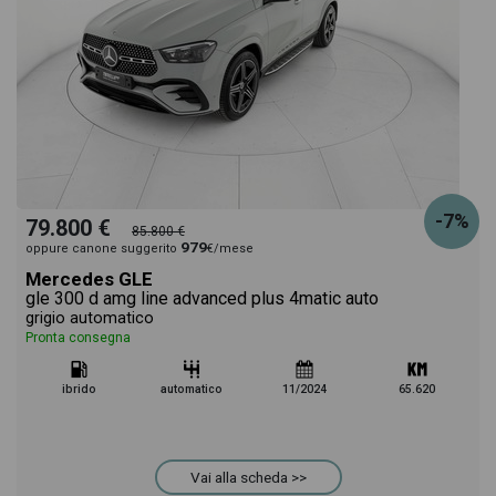
informazioni essenziali come l'alimentazione, dati
tecnici, dotazioni standard ed opzionali,
colorazione esterna e colorazione degli interni. Ogni
annuncio di GLC 300 de phev amg premium 4matic
-7%
79.800 €
85.800 €
auto dispone di una ricca gallery fotografica per
979
oppure canone suggerito
€/mese
Mercedes GLE
poter vedere ogni singolo dettaglio del veicolo,
gle 300 d amg line advanced plus 4matic auto
grigio automatico
Pronta consegna
dalle caratteristiche esterne al design degli interni in
ibrido
automatico
11/2024
65.620
alta definizione. Questo ti permetterà di valutare al
meglio l'eventuale decisione di provare il veicolo o
Vai alla scheda >>