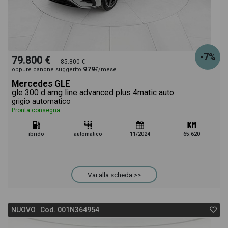
-7%
79.800 €
85.800 €
979
oppure canone suggerito
€/mese
Mercedes GLE
gle 300 d amg line advanced plus 4matic auto
grigio automatico
Pronta consegna
ibrido
automatico
11/2024
65.620
Vai alla scheda >>
NUOVO Cod. 001N364954