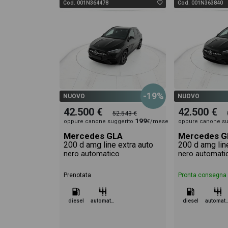
Cod. 001N364478
Cod. 001N363840
-19%
NUOVO
NUOVO
42.500 €
42.500 €
52.543 €
199
oppure canone suggerito
€/mese
oppure canone su
Mercedes GLA
Mercedes G
200 d amg line extra auto
200 d amg lin
nero automatico
nero automati
Prenotata
Pronta consegna
diesel
automatico
diesel
automa