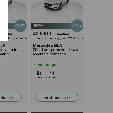
-19%
-19%
NUOVO
42.500 €
52.232 €
52.232 €
227
227
uggerito
€/mese
oppure canone suggerito
€/mese
GLA
Mercedes GLA
200 d progressive extra auto
200 d progressive extra auto
atico
argento automatico
Pronta consegna
omatico
diesel
automatico
 scheda >>
Vai alla scheda >>