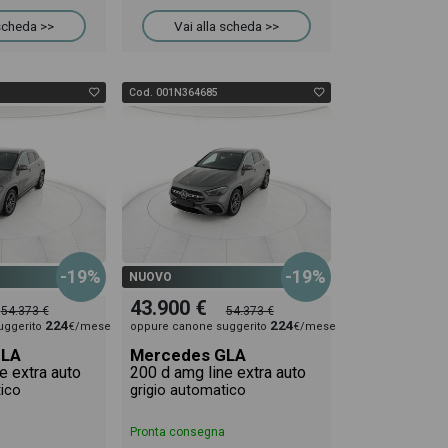
 scheda >>
Vai alla scheda >>
Cod. 001N364685
-19%
-19%
NUOVO
43.900 €
54.373 €
54.373 €
224
224
uggerito
€/mese
oppure canone suggerito
€/mese
GLA
Mercedes GLA
e extra auto
200 d amg line extra auto
tico
grigio automatico
Pronta consegna