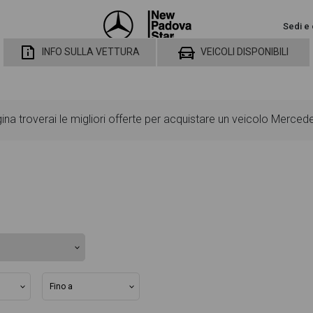
Sedi e 
INFO SULLA VETTURA
VEICOLI DISPONIBILI
na troverai le migliori offerte per acquistare un veicolo Merce
utarti a scegliere quella più adatta alle tue necessità, sono pre
ard ed opzionali, colorazione esterna e colorazione degli interni.
o dettaglio del veicolo, dalle caratteristiche esterne al design deg
ecisione di provare il veicolo o acquistarlo online! All'interno de
iata per l'acquisto del veicolo.