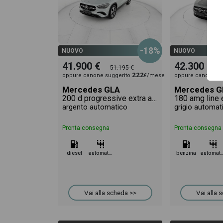
-18%
NUOVO
NUOVO
41.900 €
42.300 €
51.195 €
222
oppure canone suggerito
€/mese
oppure canone su
Mercedes GLA
Mercedes G
200 d progressive extra auto
180 amg line 
argento automatico
grigio automat
Pronta consegna
Pronta consegna
diesel
automatico
benzina
automa
Vai alla scheda >>
Vai alla 