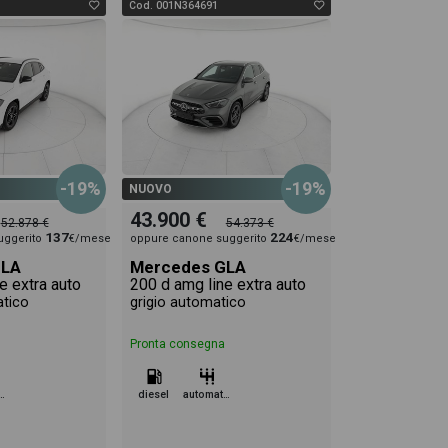
Cod. 001N364691
-19%
-19%
NUOVO
43.900 €
52.878 €
54.373 €
137
224
uggerito
€/mese
oppure canone suggerito
€/mese
GLA
Mercedes GLA
e extra auto
200 d amg line extra auto
tico
grigio automatico
Pronta consegna
omatico
diesel
automatico