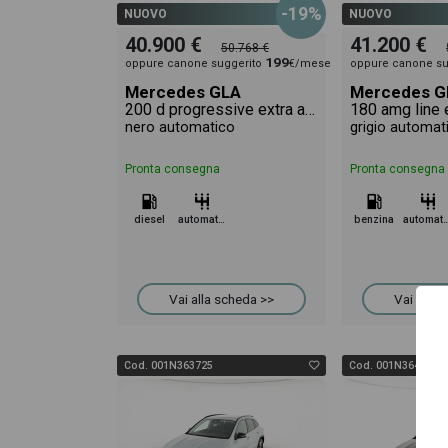
-19%
NUOVO
NUOVO
40.900 €
41.200 €
50.768 €
199
oppure canone suggerito
€/mese
oppure canone su
Mercedes GLA
Mercedes G
200 d progressive extra auto
180 amg line 
nero automatico
grigio automat
Pronta consegna
Pronta consegna
diesel
automatico
benzina
automa
Vai alla scheda >>
Vai alla 
Cod. 001N363725
Cod. 001N364249