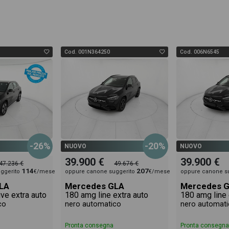
Cod. 001N364250
Cod. 006N6545
-26%
-20%
NUOVO
NUOVO
39.900 €
39.900 €
47.236 €
49.676 €
114
207
ggerito
€/mese
oppure canone suggerito
€/mese
oppure canone s
LA
Mercedes GLA
Mercedes 
ve extra auto
180 amg line extra auto
180 amg line 
co
nero automatico
nero automati
Pronta consegna
Pronta consegna