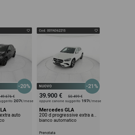
Cod. 001N362215
-20%
-21%
NUOVO
39.900 €
49.676 €
50.499 €
207
197
uggerito
€/mese
oppure canone suggerito
€/mese
GLA
Mercedes GLA
extra auto
200 d progressive extra auto
co
bianco automatico
Prenotata