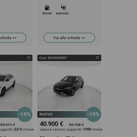
omatico
diesel
automatico
 scheda >>
Vai alla scheda >>
Cod. 001N363847
-19%
-19%
NUOVO
40.900 €
50.011 €
50.768 €
221
199
uggerito
€/mese
oppure canone suggerito
€/mese