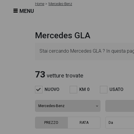
Home
Mercedes-Benz
MENU
Mercedes GLA
Stai cercando Mercedes GLA ? In questa pagi
dettagliate e sempre aggiornate in modo da ai
73
vetture trovate
l'alimentazione, dati tecnici, dotazioni stand
NUOVO
KM 0
USATO
gallery fotografica per poter vedere ogni singol
permetterà di valutare al meglio l'eventuale d
PREZZO
RATA
listino prezzi, eventuale offerta e rata consigl