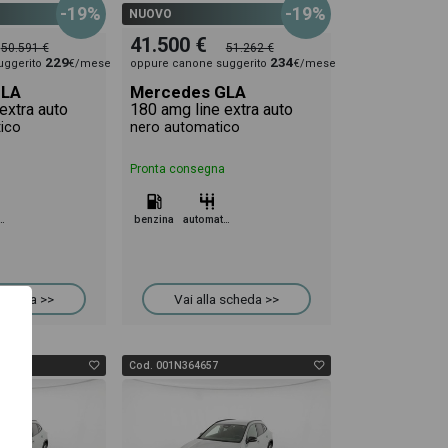
-19%
-19%
NUOVO
41.500 €
50.591 €
51.262 €
229
234
uggerito
€/mese
oppure canone suggerito
€/mese
GLA
Mercedes GLA
extra auto
180 amg line extra auto
tico
nero automatico
Pronta consegna
omatico
benzina
automatico
 scheda >>
Vai alla scheda >>
Cod. 001N364657