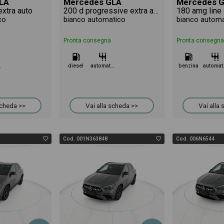
LA
Mercedes GLA
Mercedes 
extra auto
200 d progressive extra auto
180 amg line 
co
bianco automatico
bianco automa
Pronta consegna
Pronta consegna
tico
diesel
automatico
benzina
aut
scheda >>
Vai alla scheda >>
Vai alla
Cod. 001N363848
Cod. 006N6544