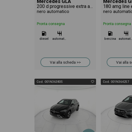
Mercedes GLA
Mercedes G
200 d progressive extra auto
180 amg line 
nero automatico
nero automati
Pronta consegna
Pronta consegna
diesel
automatico
benzina
automa
Vai alla scheda >>
Vai alla 
Cod. 001N363835
Cod. 001N364257