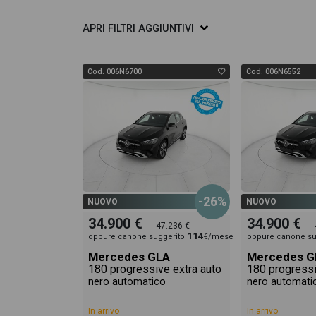
APRI
FILTRI AGGIUNTIVI
Cod. 006N6700
Cod. 006N6552
-26%
NUOVO
NUOVO
34.900 €
34.900 €
47.236 €
114
oppure canone suggerito
€/mese
oppure canone su
Mercedes GLA
Mercedes G
180 progressive extra auto
180 progressi
nero automatico
nero automati
In arrivo
In arrivo