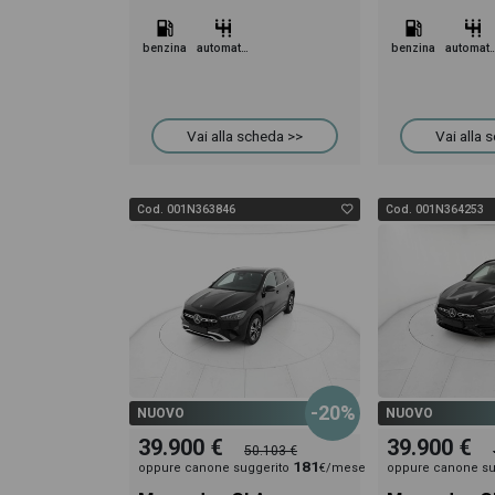
benzina
automatico
benzina
automa
Vai alla scheda >>
Vai alla 
Cod. 001N363846
Cod. 001N364253
-20%
NUOVO
NUOVO
39.900 €
39.900 €
50.103 €
181
oppure canone suggerito
€/mese
oppure canone su