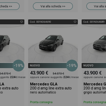
scheda >>
Vai alla scheda >>
Vai alla
Cod. 001N364690
Cod. 001N364689
-19%
-19%
NUOVO
NUOVO
43.900 €
43.900 €
54.373 €
54.373 €
224
224
ggerito
€/mese
oppure canone suggerito
€/mese
oppure canone s
LA
Mercedes GLA
Mercedes 
e extra auto
200 d amg line extra auto
200 d amg lin
co
nero automatico
grigio automa
Pronta consegna
Pronta consegna