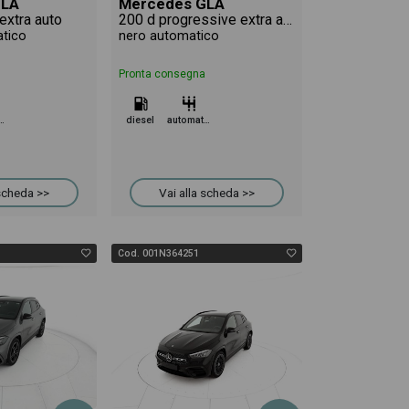
GLA
Mercedes GLA
extra auto
200 d progressive extra auto
tico
nero automatico
Pronta consegna
omatico
diesel
automatico
 scheda >>
Vai alla scheda >>
Cod. 001N364251