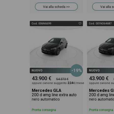
Vai alla scheda >>
Vai alla 
Cod. 006N6699
Cod. 001N364687
-19%
NUOVO
NUOVO
43.900 €
43.900 €
54.373 €
224
oppure canone suggerito
€/mese
oppure canone su
Mercedes GLA
Mercedes G
200 d amg line extra auto
200 d amg lin
nero automatico
nero automati
Pronta consegna
Pronta consegna