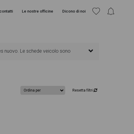
contatti
Le nostre officine
Dicono di noi
des nuovo. Le schede veicolo sono
senti informazioni essenziali come
 Ogni annuncio di GLA dispone di una ricca
Resetta filtri
li interni in alta definizione. Questo ti
lla pagina Mercedes GLA troverai anche il