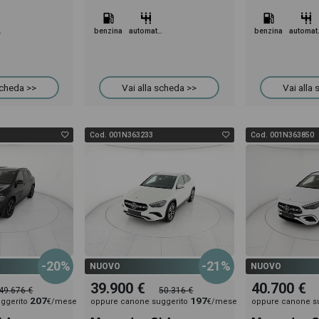
tico
benzina
automatico
benzina
aut
scheda >>
Vai alla scheda >>
Vai alla
Cod. 001N363233
Cod. 001N363850
-20%
-21%
NUOVO
NUOVO
39.900 €
40.700 €
49.676 €
50.316 €
207
197
ggerito
€/mese
oppure canone suggerito
€/mese
oppure canone s