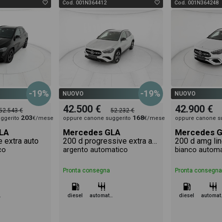
Cod. 001N364412
Cod. 001N364248
-19%
-19%
NUOVO
NUOVO
42.500 €
42.900 €
52.543 €
52.232 €
203
168
ggerito
€/mese
oppure canone suggerito
€/mese
oppure canone s
LA
Mercedes GLA
Mercedes 
e extra auto
200 d progressive extra auto
200 d amg lin
co
argento automatico
bianco automa
Pronta consegna
Pronta consegna
tico
diesel
automatico
diesel
aut