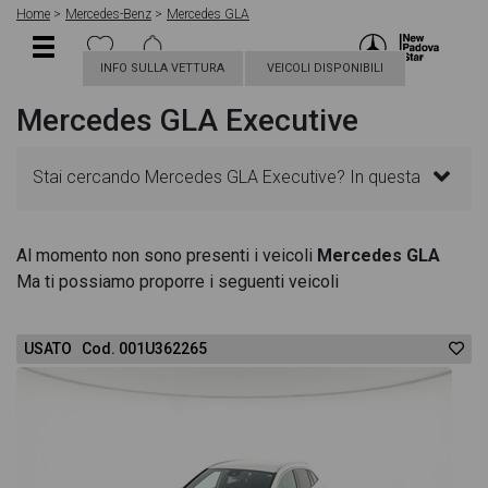
Home
Mercedes-Benz
Mercedes GLA
INFO SULLA VETTURA
VEICOLI DISPONIBILI
Mercedes GLA Executive
Stai cercando Mercedes GLA Executive? In questa
pagina troverai le migliori offerte per acquistare un
Al momento non sono presenti i veicoli
Mercedes GLA
Ma ti possiamo proporre i seguenti veicoli
veicolo Mercedes nuovo. Le schede veicolo sono
dettagliate e sempre aggiornate in modo da aiutarti
USATO Cod. 001U362265
a scegliere quella più adatta alle tue necessità,
sono presenti informazioni essenziali come