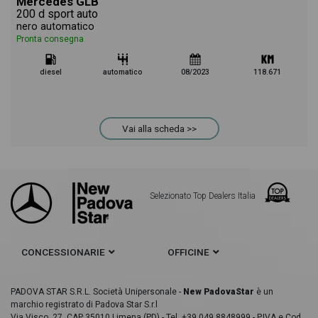
Mercedes GLB
200 d sport auto
nero automatico
Pronta consegna
diesel
automatico
08/2023
118.671
Vai alla scheda >>
Selezionato Top Dealers Italia
CONCESSIONARIE
OFFICINE
PADOVA STAR S.R.L. Società Unipersonale -
New PadovaStar
è un
marchio registrato di Padova Star S.r.l
Via Visco, 27, CAP 35010 Limena (PD) - Tel. +39 049 8848999 - P.IVA e Cod.