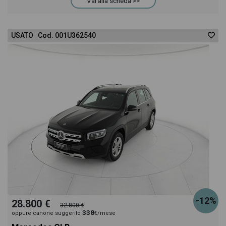
Vai alla scheda >>
USATO Cod. 001U362540
-12%
28.800 €
32.800 €
338
oppure canone suggerito
€/mese