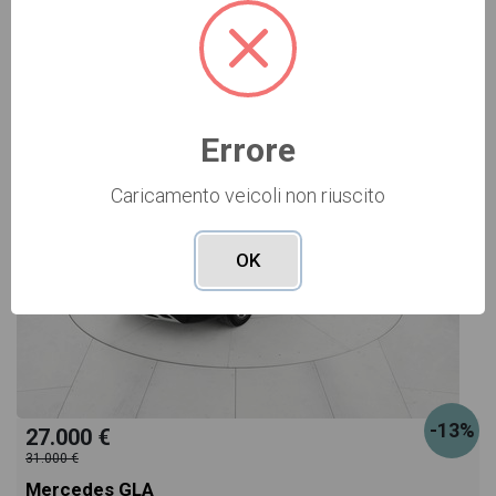
USATO Cod. 006U3963
Errore
Caricamento veicoli non riuscito
OK
-13%
27.000 €
31.000 €
Mercedes GLA