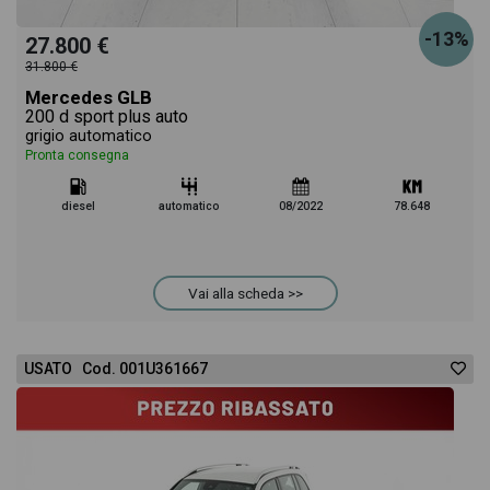
-13%
27.800 €
31.800 €
Mercedes GLB
200 d sport plus auto
grigio automatico
Pronta consegna
diesel
automatico
08/2022
78.648
Vai alla scheda >>
USATO Cod. 001U361667