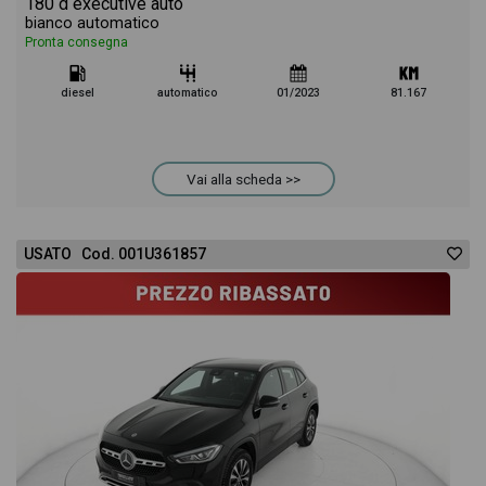
180 d executive auto
bianco automatico
Pronta consegna
diesel
automatico
01/2023
81.167
Vai alla scheda >>
USATO Cod. 001U361857