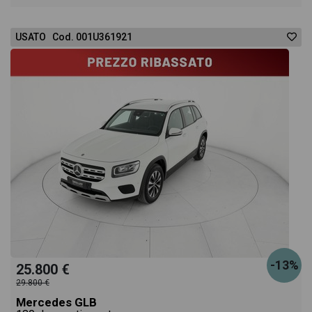
GLA Executive troverai anche il listino prezzi,
USATO Cod. 001U361921
eventuale offerta e rata consigliata per l'acquisto
del veicolo.
-13%
25.800 €
29.800 €
Mercedes GLB