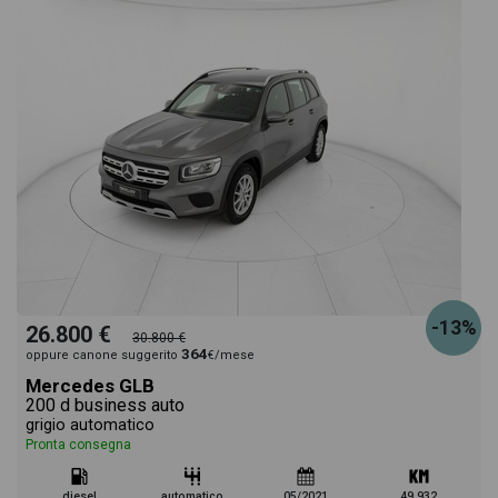
-13%
26.800 €
30.800 €
364
oppure canone suggerito
€/mese
Mercedes GLB
200 d business auto
grigio automatico
Pronta consegna
diesel
automatico
05/2021
49.932