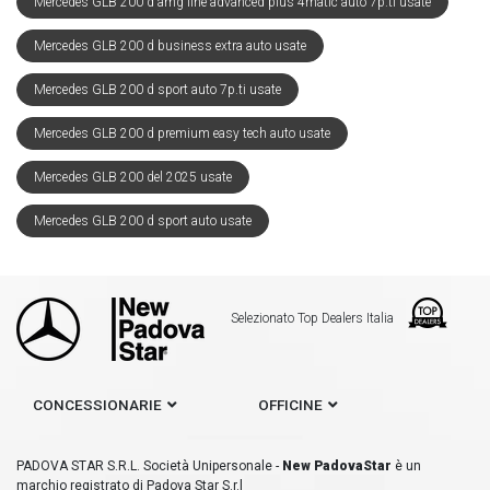
Mercedes GLB 200 d amg line advanced plus 4matic auto 7p.ti usate
Mercedes GLB 200 d business extra auto usate
Mercedes GLB 200 d sport auto 7p.ti usate
Mercedes GLB 200 d premium easy tech auto usate
Mercedes GLB 200 del 2025 usate
Mercedes GLB 200 d sport auto usate
Selezionato Top Dealers Italia
CONCESSIONARIE
OFFICINE
PADOVA STAR S.R.L. Società Unipersonale -
New PadovaStar
è un
marchio registrato di Padova Star S.r.l