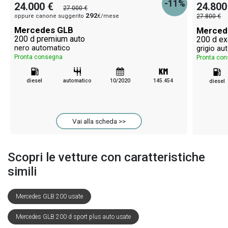
-11%
24.000 €
24.800
27.000 €
292
oppure canone suggerito
€/mese
27.800 €
Mercedes GLB
Merced
200 d premium auto
200 d ex
nero automatico
grigio au
Pronta consegna
Pronta co
diesel
automatico
10/2020
145.454
diesel
Vai alla scheda >>
Scopri le vetture con caratteristiche
simili
Mercedes GLB 200 usate
Mercedes GLB 200 d sport plus auto usate