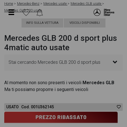
Home
Mercedes-Benz
Mercedes usate
Mercedes GLB usate
Mercedes GLB 200 usate
INFO SULLA VETTURA
VEICOLI DISPONIBILI
Mercedes GLB 200 d sport plus
4matic auto usate
Stai cercando Mercedes GLB 200 d sport plus
4matic auto? In questa pagina troverai le migliori
Al momento non sono presenti i veicoli
Mercedes GLB
Ma ti possiamo proporre i seguenti veicoli
offerte per acquistare un veicolo Mercedes usato.
Le schede veicolo sono dettagliate e sempre
USATO Cod. 001U362145
aggiornate in modo da aiutarti a scegliere quella più