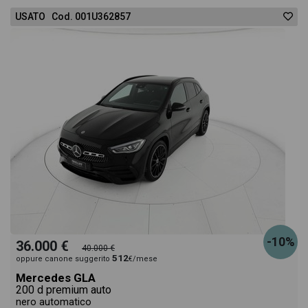
USATO Cod. 001U362857
-10%
36.000 €
40.000 €
512
oppure canone suggerito
€/mese
Mercedes GLA
200 d premium auto
nero automatico