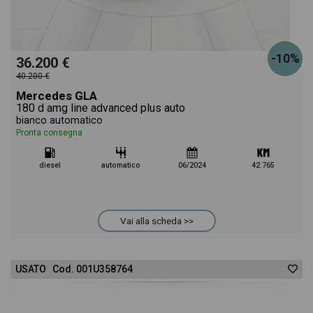
-10%
36.200 €
40.200 €
Mercedes GLA
180 d amg line advanced plus auto
bianco automatico
Pronta consegna
diesel
automatico
06/2024
42.765
Vai alla scheda >>
USATO Cod. 001U358764