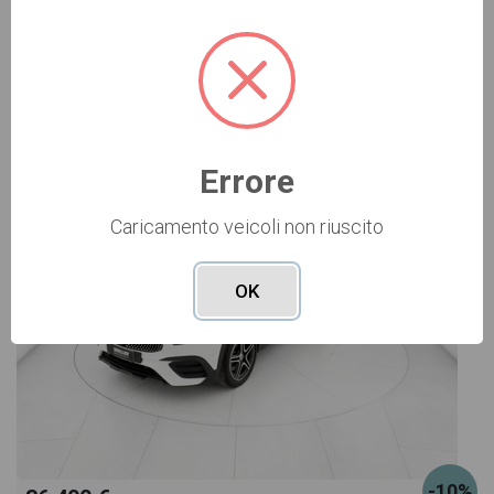
Vai alla scheda >>
USATO Cod. 001U362249
Errore
Caricamento veicoli non riuscito
OK
-10%