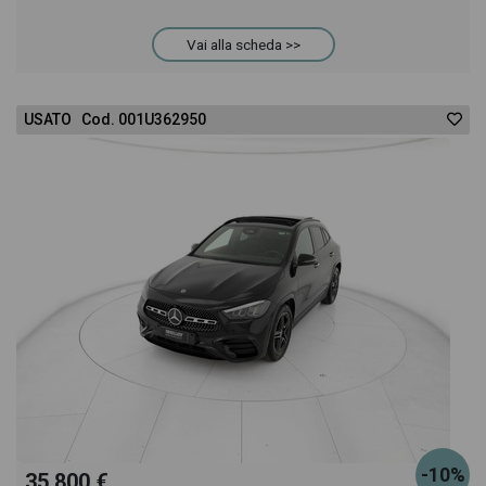
meglio l'eventuale decisione di provare il veicolo o
Vai alla scheda >>
acquistarlo online! All'interno della pagina Mercedes
USATO Cod. 001U362950
GLB 200 d sport plus 4matic auto troverai anche il
listino prezzi, eventuale offerta e rata consigliata
per l'acquisto del veicolo.
-10%
35.800 €