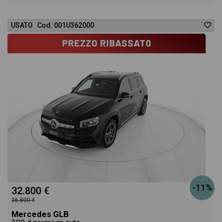
USATO Cod. 001U362000
-11%
32.800 €
36.800 €
Mercedes GLB