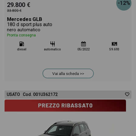
-12%
29.800 €
33.800 €
Mercedes GLB
180 d sport plus auto
nero automatico
Pronta consegna
diesel
automatico
05/2022
59.693
Vai alla scheda >>
USATO Cod. 001U362172