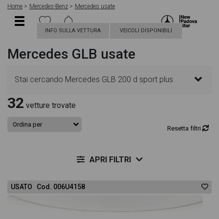
Home
Mercedes-Benz
Mercedes usate
INFO SULLA VETTURA
VEICOLI DISPONIBILI
Mercedes GLB usate
Stai cercando Mercedes GLB 200 d sport plus
32
auto? In questa pagina troverai le migliori offerte
vetture trovate
per acquistare un veicolo Mercedes usato. Le
Resetta filtri
schede veicolo sono dettagliate e sempre
APRI FILTRI
aggiornate in modo da aiutarti a scegliere quella più
USATO Cod. 006U4158
adatta alle tue necessità, sono presenti