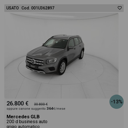
USATO Cod. 001U362897
-13%
26.800 €
30.800 €
364
oppure canone suggerito
€/mese
Mercedes GLB
200 d business auto
grigio automatico