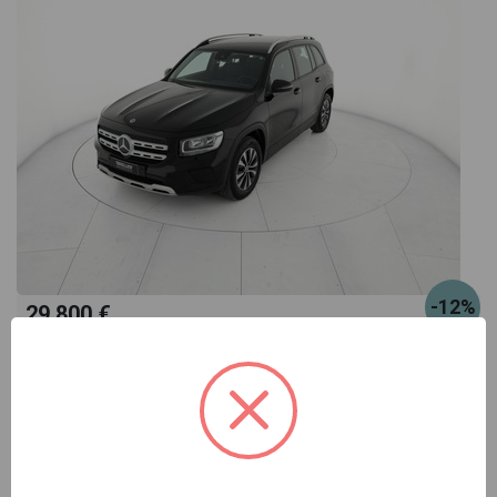
-12%
29.800 €
33.800 €
Mercedes GLB
180 d executive auto
nero automatico
Pronta consegna
diesel
automatico
08/2022
58.883