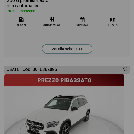
200 d premium auto
nero automatico
Pronta consegna
diesel
automatico
08/2023
86.914
Vai alla scheda >>
USATO Cod. 001U362085