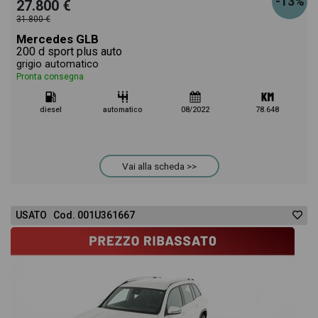
-13%
27.800 €
31.800 €
Mercedes GLB
200 d sport plus auto
grigio automatico
Pronta consegna
diesel
automatico
08/2022
78.648
Vai alla scheda >>
USATO Cod. 001U361667