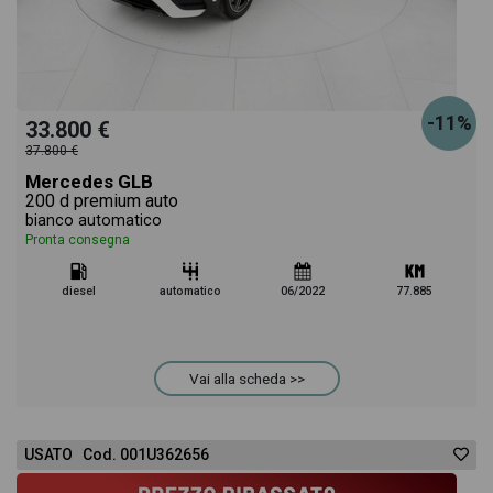
-11%
33.800 €
37.800 €
Mercedes GLB
200 d premium auto
bianco automatico
Pronta consegna
diesel
automatico
06/2022
77.885
Vai alla scheda >>
USATO Cod. 001U362656