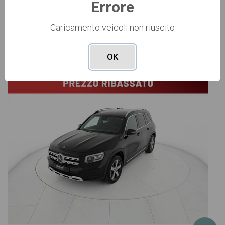
Errore
Caricamento veicoli non riuscito
Vai alla scheda >>
OK
USATO Cod. 006U4020