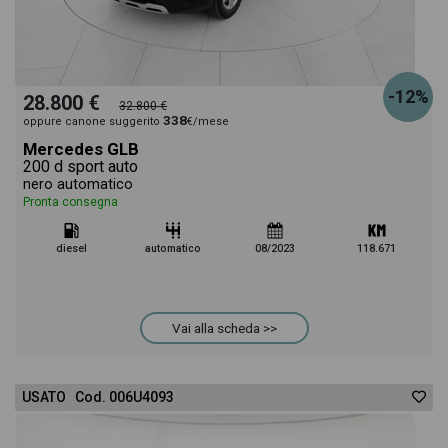
-12%
28.800 €
32.800 €
338
oppure canone suggerito
€/mese
Mercedes GLB
200 d sport auto
nero automatico
Pronta consegna
diesel
automatico
08/2023
118.671
Vai alla scheda >>
USATO Cod. 006U4093