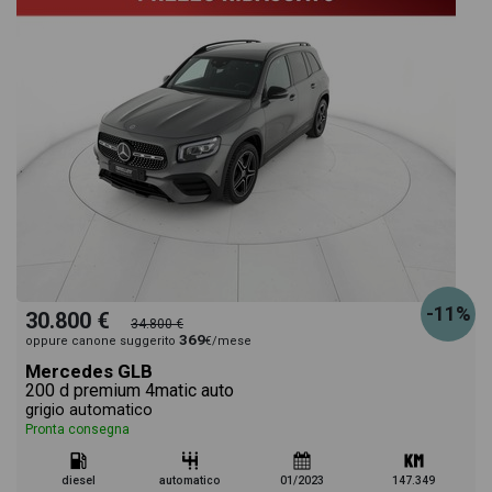
-11%
30.800 €
34.800 €
369
oppure canone suggerito
€/mese
Mercedes GLB
200 d premium 4matic auto
grigio automatico
Pronta consegna
diesel
automatico
01/2023
147.349