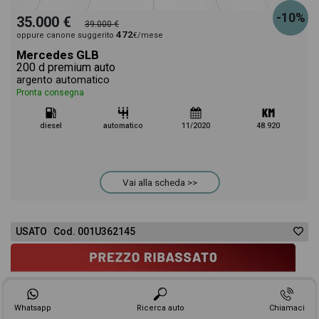
-10%
35.000 €
39.000 €
472
oppure canone suggerito
€/mese
Mercedes GLB
200 d premium auto
argento automatico
Pronta consegna
diesel
automatico
11/2020
48.920
Vai alla scheda >>
USATO Cod. 001U362145
Whatsapp
Ricerca auto
Chiamaci