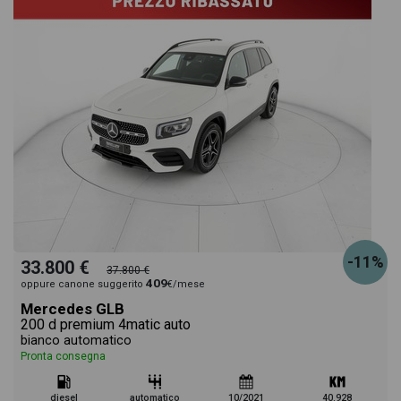
-11%
33.800 €
37.800 €
409
oppure canone suggerito
€/mese
Mercedes GLB
200 d premium 4matic auto
bianco automatico
Pronta consegna
diesel
automatico
10/2021
40.928