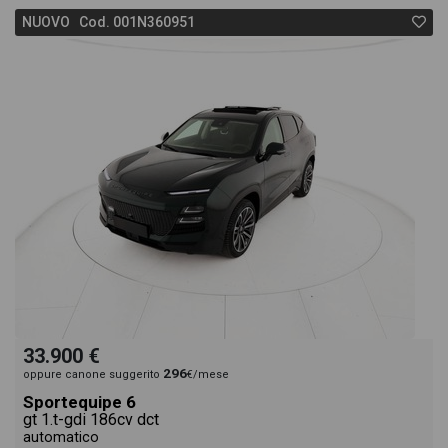
NUOVO Cod. 001N360951
33.900 €
296
oppure canone suggerito
€/mese
Sportequipe 6
gt 1.t-gdi 186cv dct
automatico