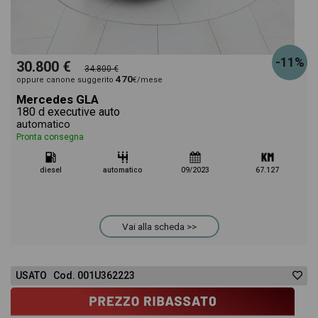
-11%
30.800 €
34.800 €
470
oppure canone suggerito
€/mese
Mercedes GLA
180 d executive auto
automatico
Pronta consegna
diesel
automatico
09/2023
67.127
Vai alla scheda >>
USATO Cod. 001U362223