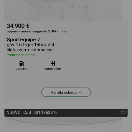
34.900 €
286
oppure canone suggerito
€/mese
Sportequipe 7
gtw 1.6 t-gdi 186cv dct
blu/azzurro automatico
Pronta consegna
benzina
automatico
Vai alla scheda >>
NUOVO Cod. 001N363615