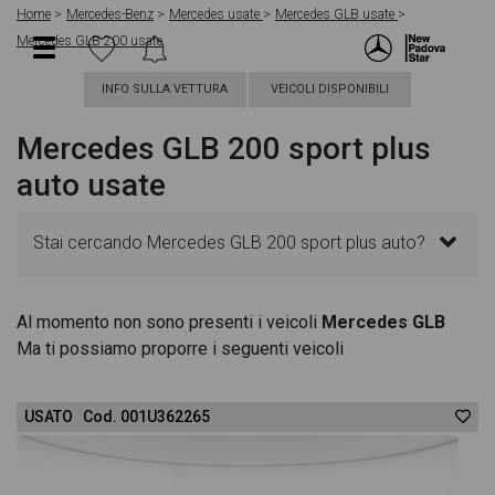
Home
Mercedes-Benz
Mercedes usate
Mercedes GLB usate
Mercedes GLB 200 usate
INFO SULLA VETTURA
VEICOLI DISPONIBILI
Mercedes GLB 200 sport plus
auto usate
Stai cercando Mercedes GLB 200 sport plus auto?
In questa pagina troverai le migliori offerte per
Al momento non sono presenti i veicoli
Mercedes GLB
Ma ti possiamo proporre i seguenti veicoli
acquistare un veicolo Mercedes usato. Le schede
veicolo sono dettagliate e sempre aggiornate in
USATO Cod. 001U362265
modo da aiutarti a scegliere quella più adatta alle