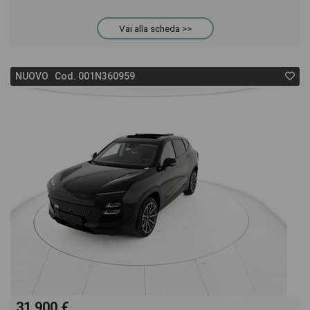
provare il veicolo o acquistarlo online! All'interno
Vai alla scheda >>
della pagina Mercedes GLB 200 sport plus auto
NUOVO Cod. 001N360959
troverai anche il listino prezzi, eventuale offerta e
rata consigliata per l'acquisto del veicolo.
31.900 €