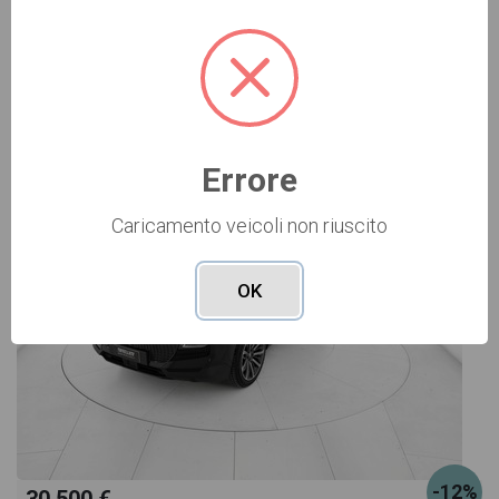
Vai alla scheda >>
USATO Cod. 001U362502
Errore
Caricamento veicoli non riuscito
OK
-12%