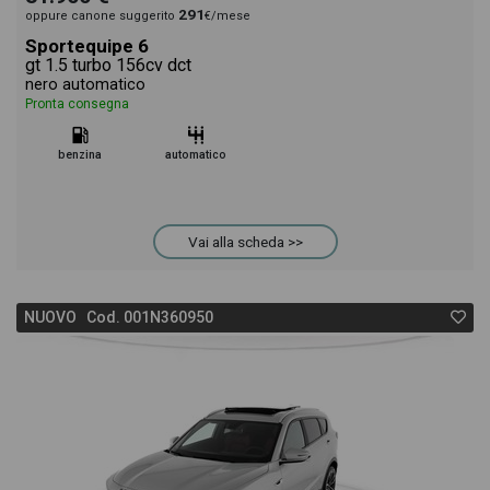
291
oppure canone suggerito
€/mese
Sportequipe 6
gt 1.5 turbo 156cv dct
nero automatico
Pronta consegna
benzina
automatico
Vai alla scheda >>
NUOVO Cod. 001N360950