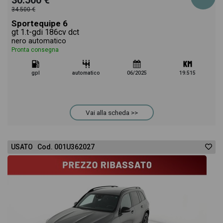
30.500 €
34.500 €
Sportequipe 6
gt 1.t-gdi 186cv dct
nero automatico
Pronta consegna
gpl
automatico
06/2025
19.515
Vai alla scheda >>
USATO Cod. 001U362027