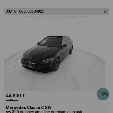
USATO Cod. 006U4023
-10%
44.800 €
49.800 €
Mercedes Classe C SW
sw 300 de phev amg line premium plus auto