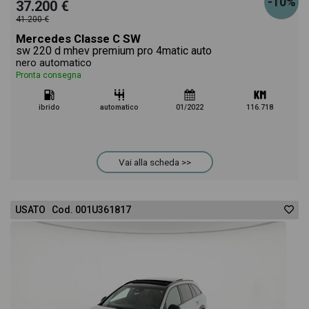
-10%
37.200 €
41.200 €
Mercedes Classe C SW
sw 220 d mhev premium pro 4matic auto
nero automatico
Pronta consegna
ibrido
automatico
01/2022
116.718
Vai alla scheda >>
USATO Cod. 001U361817