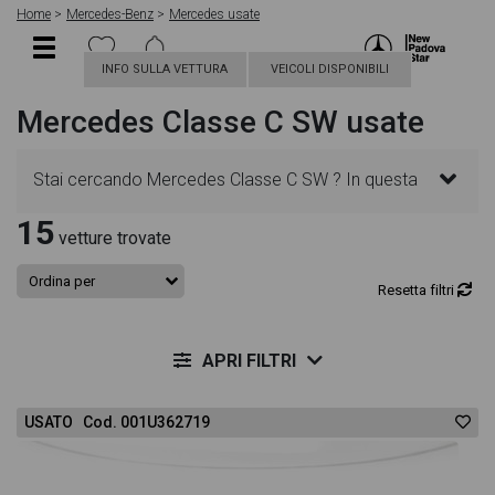
Home
Mercedes-Benz
Mercedes usate
INFO SULLA VETTURA
VEICOLI DISPONIBILI
Mercedes Classe C SW usate
Stai cercando Mercedes Classe C SW ? In questa
15
pagina troverai le migliori offerte per acquistare un
vetture trovate
veicolo Mercedes usato. Le schede veicolo sono
Resetta filtri
dettagliate e sempre aggiornate in modo da aiutarti
APRI FILTRI
a scegliere quella più adatta alle tue necessità,
USATO Cod. 001U362719
sono presenti informazioni essenziali come