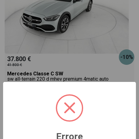
-10%
37.800 €
41.800 €
Mercedes Classe C SW
sw all-terrain 220 d mhev premium 4matic auto
argento automatico
Pronta consegna
ibrido
automatico
03/2023
78.498
Vai alla scheda >>
Errore