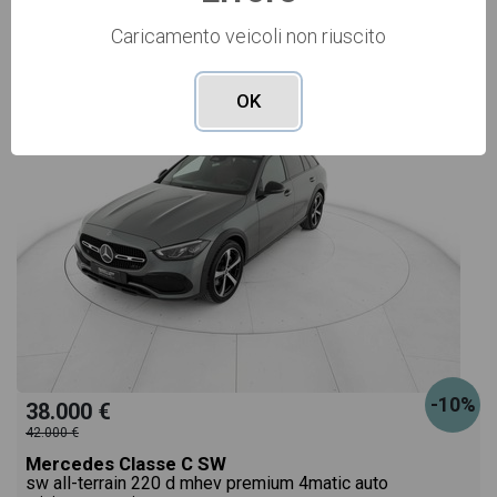
Caricamento veicoli non riuscito
USATO Cod. 006U4014
OK
-10%
38.000 €
42.000 €
Mercedes Classe C SW
sw all-terrain 220 d mhev premium 4matic auto