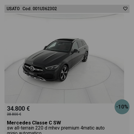
USATO Cod. 001U362302
-10%
34.800 €
38.800 €
Mercedes Classe C SW
sw all-terrain 220 d mhev premium 4matic auto
grigio automatico