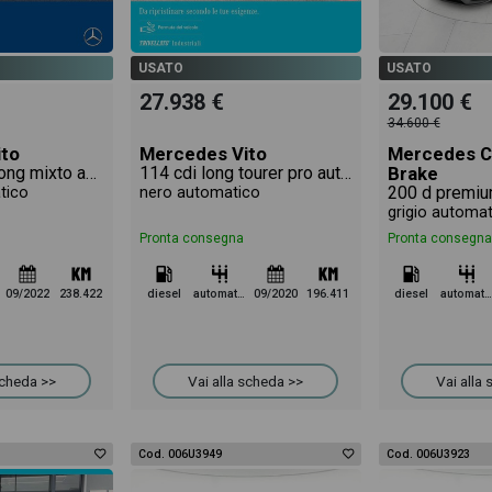
USATO
USATO
27.938 €
29.100 €
34.600 €
ito
Mercedes Vito
Mercedes C
116 cdi extralong mixto auto my20
114 cdi long tourer pro auto my20
Brake
200 d premiu
tico
nero automatico
grigio automa
Pronta consegna
Pronta consegna
09/2022
238.422
diesel
automatico
09/2020
196.411
diesel
automatico
scheda >>
Vai alla scheda >>
Vai alla
Cod. 006U3949
Cod. 006U3923