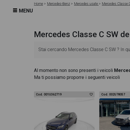
Home
Mercedes-Benz
Mercedes usate
Mercedes Classe 
MENU
Mercedes Classe C SW de
Stai cercando Mercedes Classe C SW ? In ques
sono dettagliate e sempre aggiornate in modo 
Al momento non sono presenti i veicoli
Merced
Ma ti possiamo proporre i seguenti veicoli
l'alimentazione, dati tecnici, dotazioni stand
una ricca gallery fotografica per poter vedere o
Cod. 001U362719
Cod. 002U78057
Questo ti permetterà di valutare al meglio l'e
troverai anche il listino prezzi, eventuale offe