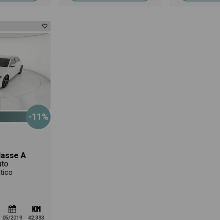
-11%
asse A
uto
tico
05/2019
42.393