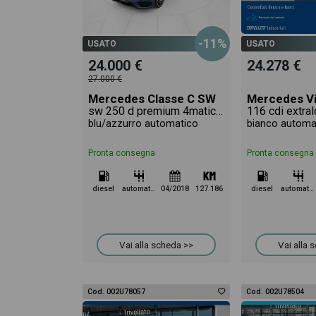
-11%
USATO
USATO
24.000 €
24.278 €
27.000 €
Mercedes Classe C SW
Mercedes V
sw 250 d premium 4matic auto 9m
blu/azzurro automatico
bianco automa
Pronta consegna
Pronta consegna
diesel
automatico
04/2018
127.186
diesel
automatico
Vai alla scheda >>
Vai alla 
Cod. 002U78057
Cod. 002U78504