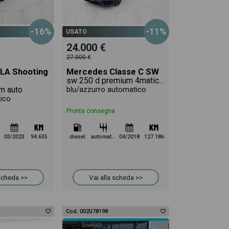
-16%
-11%
USATO
24.000 €
27.000 €
LA Shooting
Mercedes Classe C SW
sw 250 d premium 4matic auto 9m
m auto
blu/azzurro automatico
tico
Pronta consegna
03/2023
94.635
diesel
automatico
04/2018
127.186
 scheda >>
Vai alla scheda >>
Cod. 002U78198