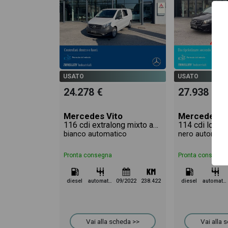
USATO
USATO
24.278 €
27.938 €
Mercedes Vito
Mercedes V
116 cdi extralong mixto auto my20
bianco automatico
nero automati
Pronta consegna
Pronta consegna
diesel
automatico
09/2022
238.422
diesel
automatico
Vai alla scheda >>
Vai alla 