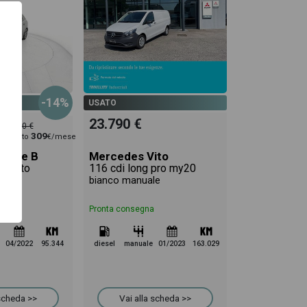
-14%
USATO
23.790 €
27.400 €
309
uggerito
€/mese
lasse B
Mercedes Vito
m auto
116 cdi long pro my20
tico
bianco manuale
Pronta consegna
04/2022
95.344
diesel
manuale
01/2023
163.029
 scheda >>
Vai alla scheda >>