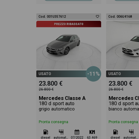
Cod. 001U357612
Cod. 006U4168
-11%
USATO
USATO
23.800 €
23.800 €
26.800 €
26.800 €
Mercedes Classe A
Mercedes Cl
180 d sport auto
180 d sport a
grigio automatico
bianco automa
Pronta consegna
Pronta consegna
diesel
automatico
07/2022
63.469
diesel
automatico