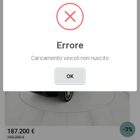
Vai alla scheda >>
prezzi, eventuale offerta e rata consigliata per
USATO Cod. 001U362096
l'acquisto del veicolo.
Errore
Caricamento veicoli non riuscito
OK
-3%
187.200 €
193.200 €