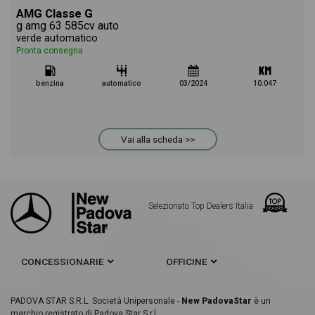
AMG Classe G
g amg 63 585cv auto
verde automatico
Pronta consegna
benzina
automatico
03/2024
10.047
Vai alla scheda >>
Selezionato Top Dealers Italia
CONCESSIONARIE
OFFICINE
PADOVA STAR S.R.L. Società Unipersonale -
New PadovaStar
è un
marchio registrato di Padova Star S.r.l