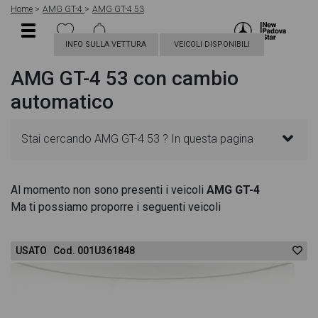
Home
AMG GT-4
AMG GT-4 53
INFO SULLA VETTURA
VEICOLI DISPONIBILI
AMG GT-4 53 con cambio
automatico
Stai cercando AMG GT-4 53 ? In questa pagina
troverai le migliori offerte per acquistare un veicolo
Al momento non sono presenti i veicoli
AMG GT-4
Ma ti possiamo proporre i seguenti veicoli
AMG nuovo. Le schede veicolo sono dettagliate e
sempre aggiornate in modo da aiutarti a scegliere
USATO Cod. 001U361848
quella più adatta alle tue necessità, sono presenti
informazioni essenziali come l'alimentazione, dati