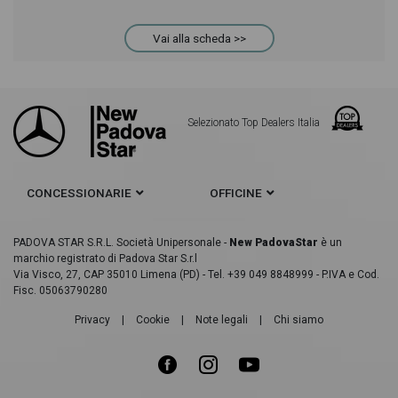
Vai alla scheda >>
Selezionato Top Dealers Italia
CONCESSIONARIE
OFFICINE
PADOVA STAR S.R.L. Società Unipersonale -
New PadovaStar
è un
marchio registrato di Padova Star S.r.l
Via Visco, 27, CAP 35010 Limena (PD) - Tel. +39 049 8848999 - P.IVA e Cod.
Fisc. 05063790280
Privacy
|
Cookie
|
Note legali
|
Chi siamo