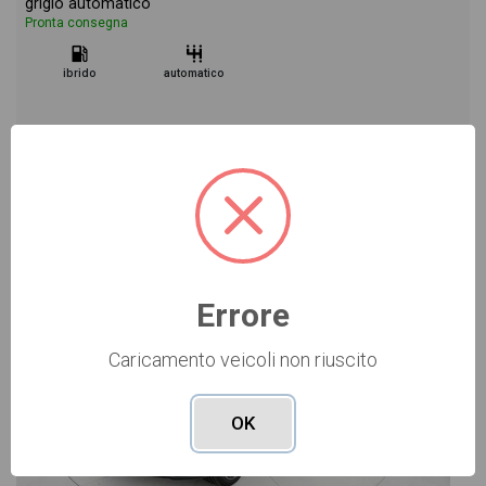
grigio automatico
Pronta consegna
ibrido
automatico
Vai alla scheda >>
NUOVO Cod. 001N363512
Errore
Caricamento veicoli non riuscito
OK