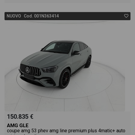
prezzi, eventuale offerta e rata consigliata per
NUOVO Cod. 001N363414
l'acquisto del veicolo.
150.835 €
AMG GLE
coupe amg 53 phev amg line premium plus 4matic+ auto