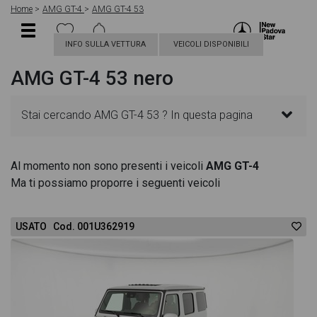
Home
AMG GT-4
AMG GT-4 53
INFO SULLA VETTURA
VEICOLI DISPONIBILI
AMG GT-4 53 nero
Stai cercando AMG GT-4 53 ? In questa pagina
troverai le migliori offerte per acquistare un veicolo
Al momento non sono presenti i veicoli
AMG GT-4
Ma ti possiamo proporre i seguenti veicoli
AMG nuovo. Le schede veicolo sono dettagliate e
sempre aggiornate in modo da aiutarti a scegliere
USATO Cod. 001U362919
quella più adatta alle tue necessità, sono presenti
informazioni essenziali come l'alimentazione, dati