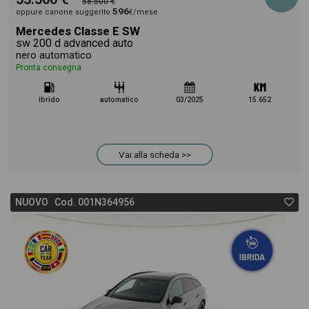
58.500 €
596
oppure canone suggerito
€/mese
Mercedes Classe E SW
sw 200 d advanced auto
nero automatico
Pronta consegna
ibrido
automatico
03/2025
15.652
Vai alla scheda >>
NUOVO Cod. 001N364956