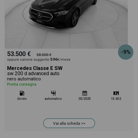
-9%
53.500 €
58.500 €
596
oppure canone suggerito
€/mese
Mercedes Classe E SW
sw 200 d advanced auto
nero automatico
Pronta consegna
ibrido
automatico
03/2025
15.652
Vai alla scheda >>