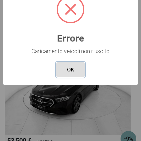
Vai alla scheda >>
Errore
USATO Cod. 001U362576
Caricamento veicoli non riuscito
OK
-9%
53.500 €