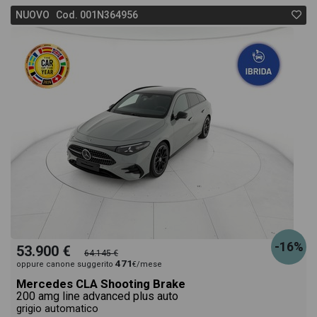
NUOVO Cod. 001N364956
-16%
53.900 €
64.145 €
471
oppure canone suggerito
€/mese
Mercedes CLA Shooting Brake
200 amg line advanced plus auto
grigio automatico