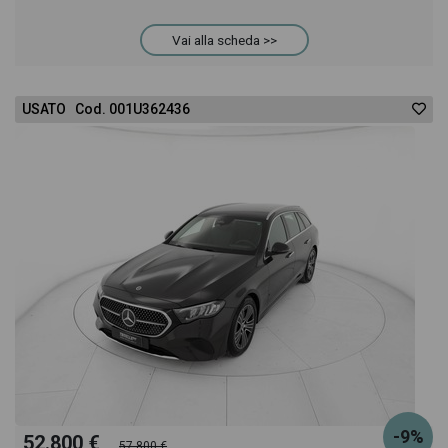
Vai alla scheda >>
Classe C SW 220 troverai anche il listino prezzi,
eventuale offerta e rata consigliata per l'acquisto
USATO Cod. 001U362436
del veicolo.
-9%
52.800 €
57.800 €