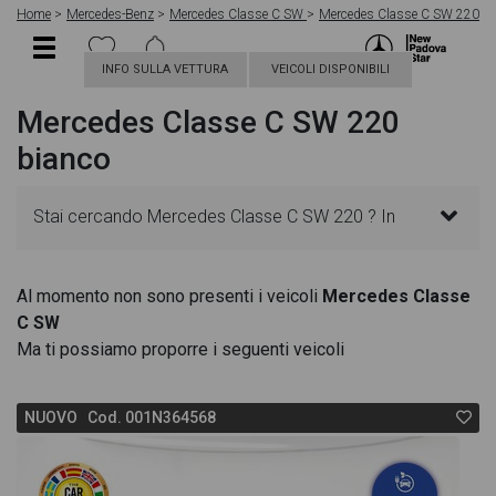
Home
Mercedes-Benz
Mercedes Classe C SW
Mercedes Classe C SW 220
INFO SULLA VETTURA
VEICOLI DISPONIBILI
Mercedes Classe C SW 220
bianco
Stai cercando Mercedes Classe C SW 220 ? In
questa pagina troverai le migliori offerte per
Al momento non sono presenti i veicoli
Mercedes Classe
C SW
acquistare un veicolo Mercedes nuovo. Le schede
Ma ti possiamo proporre i seguenti veicoli
veicolo sono dettagliate e sempre aggiornate in
NUOVO Cod. 001N364568
modo da aiutarti a scegliere quella più adatta alle
tue necessità, sono presenti informazioni essenziali