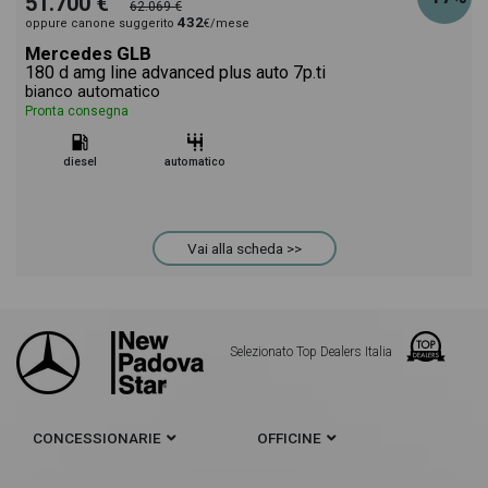
51.700 €
62.069 €
432
oppure canone suggerito
€/mese
Mercedes GLB
180 d amg line advanced plus auto 7p.ti
bianco automatico
Pronta consegna
diesel
automatico
Vai alla scheda >>
Selezionato Top Dealers Italia
CONCESSIONARIE
OFFICINE