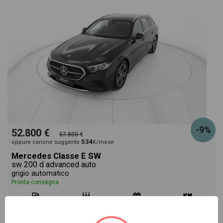
-9%
52.800 €
57.800 €
534
oppure canone suggerito
€/mese
Mercedes Classe E SW
sw 200 d advanced auto
grigio automatico
Pronta consegna
ibrido
automatico
07/2025
20.750