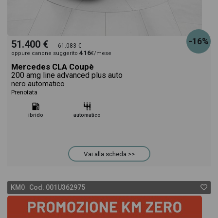
-16%
51.400 €
61.083 €
416
oppure canone suggerito
€/mese
Mercedes CLA Coupè
200 amg line advanced plus auto
nero automatico
Prenotata
ibrido
automatico
Vai alla scheda >>
KM0 Cod. 001U362975