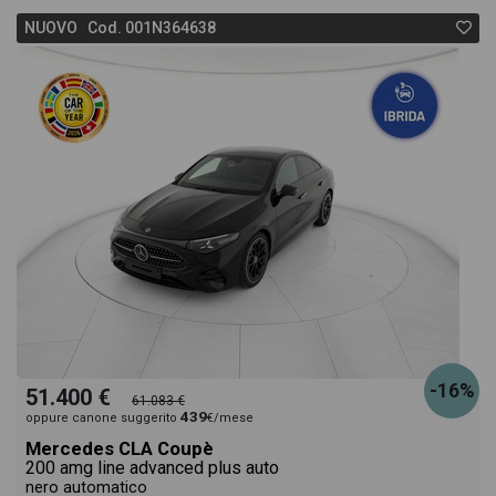
NUOVO Cod. 001N364638
-16%
51.400 €
61.083 €
439
oppure canone suggerito
€/mese
Mercedes CLA Coupè
200 amg line advanced plus auto
nero automatico