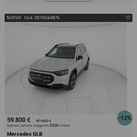
NUOVO Cod. 001N364876
-12%
59.800 €
67.652 €
522
oppure canone suggerito
€/mese
Mercedes GLB