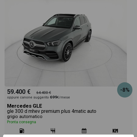
-8%
59.400 €
64.400 €
699
oppure canone suggerito
€/mese
Mercedes GLE
gle 300 d mhev premium plus 4matic auto
grigio automatico
Pronta consegna
ibrido
automatico
04/2022
91.875