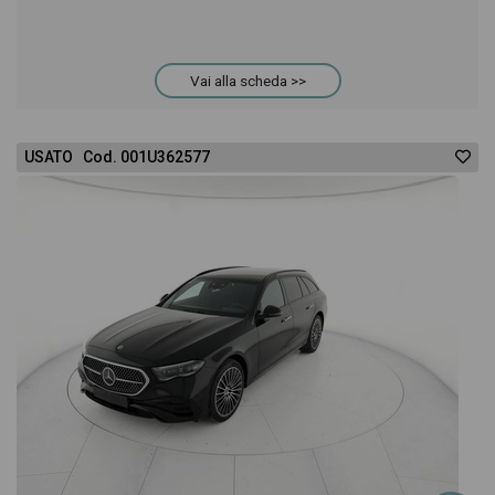
Questo ti permetterà di valutare al meglio
Vai alla scheda >>
l'eventuale decisione di provare il veicolo o
acquistarlo online! All'interno della pagina Mercedes
USATO Cod. 001U362577
Classe C SW 220 d mhev travel edition 4matic
200cv auto troverai anche il listino prezzi, eventuale
offerta e rata consigliata per l'acquisto del veicolo.