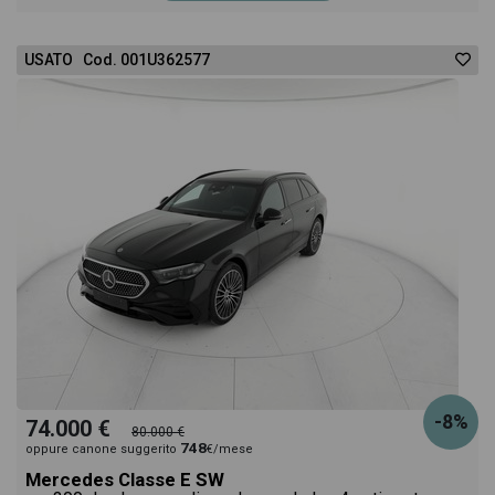
USATO Cod. 001U362577
-8%
74.000 €
80.000 €
748
oppure canone suggerito
€/mese
Mercedes Classe E SW