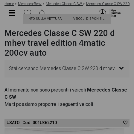
Home
Mercedes-Benz
Mercedes Classe C SW
Mercedes Classe C SW 220
INFO SULLA VETTURA
VEICOLI DISPONIBILI
Mercedes Classe C SW 220 d
mhev travel edition 4matic
200cv auto
Stai cercando Mercedes Classe C SW 220 d mhev
travel edition 4matic 200cv auto? In questa pagina
Al momento non sono presenti i veicoli
Mercedes Classe
C SW
troverai le migliori offerte per acquistare un veicolo
Ma ti possiamo proporre i seguenti veicoli
Mercedes nuovo. Le schede veicolo sono
USATO Cod. 001U362210
dettagliate e sempre aggiornate in modo da aiutarti