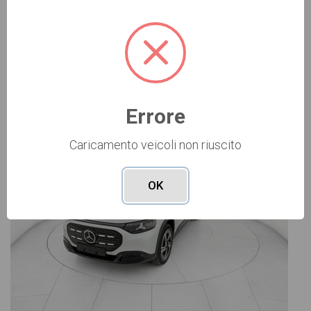
Vai alla scheda >>
NUOVO Cod. 001N364570
Errore
Caricamento veicoli non riuscito
OK