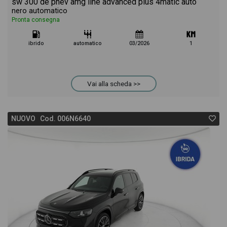
sw 300 de phev amg line advanced plus 4matic auto
nero automatico
Pronta consegna
ibrido
automatico
03/2026
1
Vai alla scheda >>
NUOVO Cod. 006N6640