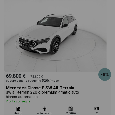
a scegliere quella più adatta alle tue necessità,
sono presenti informazioni essenziali come
l'alimentazione, dati tecnici, dotazioni standard ed
opzionali, colorazione esterna e colorazione degli
interni. Ogni annuncio di Classe C SW 220 d mhev
travel edition 4matic 200cv auto dispone di una
-8%
69.800 €
75.800 €
520
oppure canone suggerito
€/mese
ricca gallery fotografica per poter vedere ogni
Mercedes Classe E SW All-Terrain
sw all-terrain 220 d premium 4matic auto
bianco automatico
singolo dettaglio del veicolo, dalle caratteristiche
Pronta consegna
esterne al design degli interni in alta definizione.
ibrido
automatico
01/2026
2