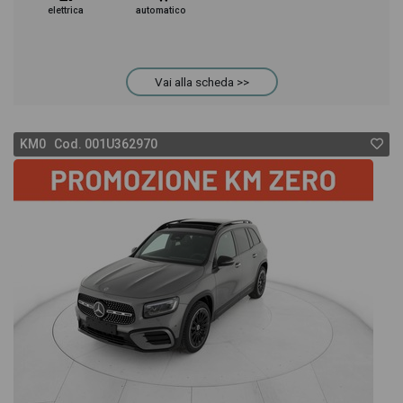
elettrica
automatico
Vai alla scheda >>
KM0 Cod. 001U362970