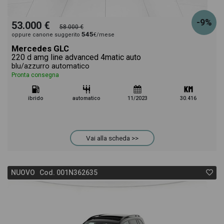
-9%
53.000 €
58.000 €
545
oppure canone suggerito
€/mese
Mercedes GLC
220 d amg line advanced 4matic auto
blu/azzurro automatico
Pronta consegna
ibrido
automatico
11/2023
30.416
Vai alla scheda >>
NUOVO Cod. 001N362635