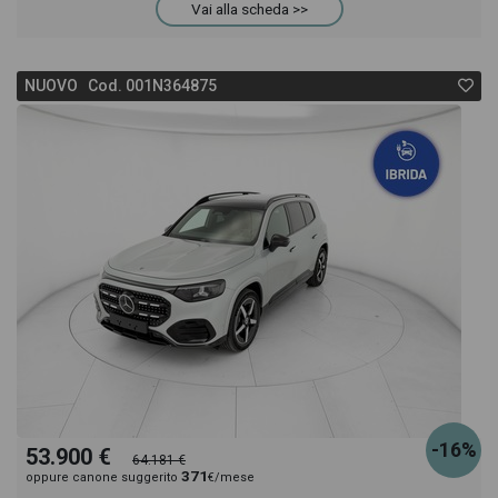
Vai alla scheda >>
NUOVO Cod. 001N364875
-16%
53.900 €
64.181 €
371
oppure canone suggerito
€/mese