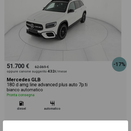
-17%
51.700 €
62.069 €
432
oppure canone suggerito
€/mese
Mercedes GLB
180 d amg line advanced plus auto 7p.ti
bianco automatico
Pronta consegna
diesel
automatico