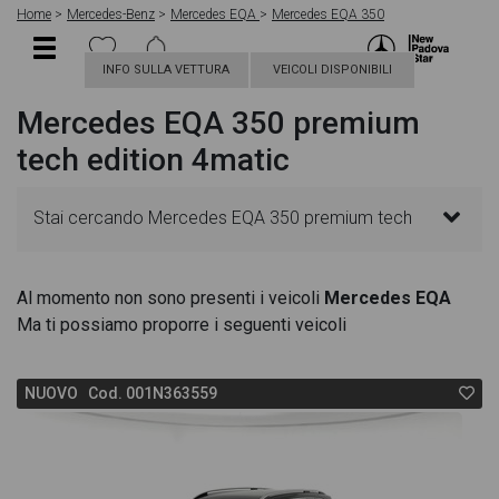
Home
Mercedes-Benz
Mercedes EQA
Mercedes EQA 350
INFO SULLA VETTURA
VEICOLI DISPONIBILI
Mercedes EQA 350 premium
tech edition 4matic
Stai cercando Mercedes EQA 350 premium tech
edition 4matic? In questa pagina troverai le migliori
Al momento non sono presenti i veicoli
Mercedes EQA
Ma ti possiamo proporre i seguenti veicoli
offerte per acquistare un veicolo Mercedes nuovo.
Le schede veicolo sono dettagliate e sempre
NUOVO Cod. 001N363559
aggiornate in modo da aiutarti a scegliere quella più
adatta alle tue necessità, sono presenti