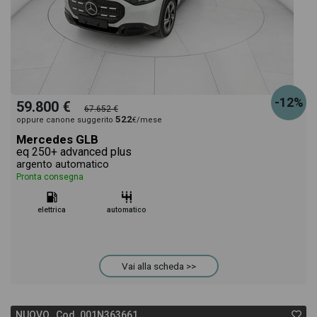
-12%
59.800 €
67.652 €
522
oppure canone suggerito
€/mese
Mercedes GLB
eq 250+ advanced plus
argento automatico
Pronta consegna
elettrica
automatico
Vai alla scheda >>
NUOVO Cod. 001N363661