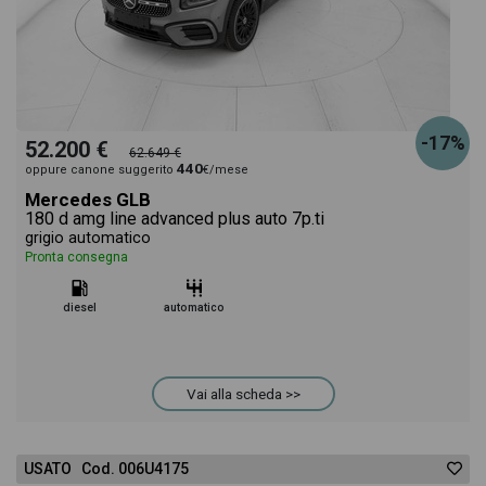
-17%
52.200 €
62.649 €
440
oppure canone suggerito
€/mese
Mercedes GLB
180 d amg line advanced plus auto 7p.ti
grigio automatico
Pronta consegna
diesel
automatico
Vai alla scheda >>
USATO Cod. 006U4175