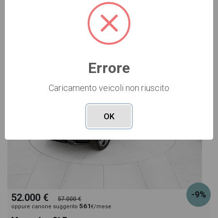
Vai alla scheda >>
USATO Cod. 001U362781
Errore
Caricamento veicoli non riuscito
OK
-9%
52.000 €
57.000 €
561
oppure canone suggerito
€/mese