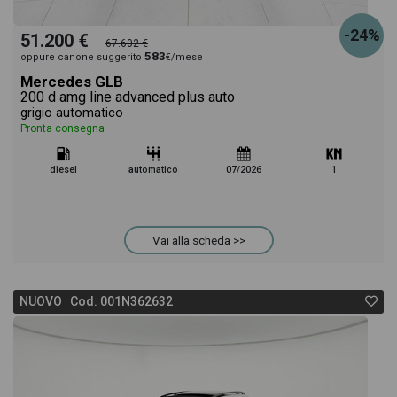
-24%
51.200 €
67.602 €
583
oppure canone suggerito
€/mese
Mercedes GLB
200 d amg line advanced plus auto
grigio automatico
Pronta consegna
diesel
automatico
07/2026
1
Vai alla scheda >>
NUOVO Cod. 001N362632