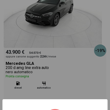
-19%
43.900 €
54.373 €
224
oppure canone suggerito
€/mese
Mercedes GLA
200 d amg line extra auto
nero automatico
Pronta consegna
diesel
automatico
Vai alla scheda >>