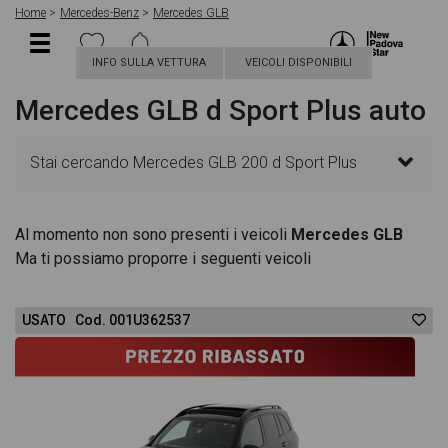
Home
Mercedes-Benz
Mercedes GLB
INFO SULLA VETTURA
VEICOLI DISPONIBILI
Mercedes GLB d Sport Plus auto
Stai cercando Mercedes GLB 200 d Sport Plus
auto? In questa pagina troverai le migliori offerte
Al momento non sono presenti i veicoli
Mercedes GLB
Ma ti possiamo proporre i seguenti veicoli
per acquistare un veicolo Mercedes nuovo. Le
schede veicolo sono dettagliate e sempre
USATO Cod. 001U362537
aggiornate in modo da aiutarti a scegliere quella più
adatta alle tue necessità, sono presenti