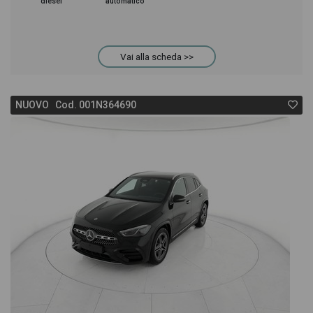
diesel
automatico
Vai alla scheda >>
NUOVO Cod. 001N364690