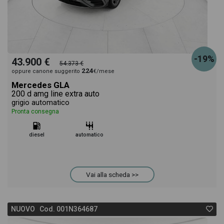
-19%
43.900 €
54.373 €
224
oppure canone suggerito
€/mese
Mercedes GLA
200 d amg line extra auto
grigio automatico
Pronta consegna
diesel
automatico
Vai alla scheda >>
NUOVO Cod. 001N364687