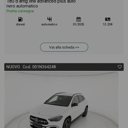
180 d amg line advanced plus auto
nero automatico
Pronta consegna
diesel
automatico
01/2025
13.238
Vai alla scheda >>
NUOVO Cod. 001N364248