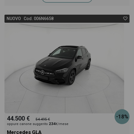
NUOVO Cod. 006N6658
-18%
44.500 €
54.495 €
234
oppure canone suggerito
€/mese
Mercedes GLA