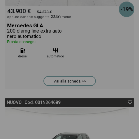
-19%
43.900 €
54.373 €
224
oppure canone suggerito
€/mese
Mercedes GLA
200 d amg line extra auto
nero automatico
Pronta consegna
diesel
automatico
Vai alla scheda >>
NUOVO Cod. 001N364689