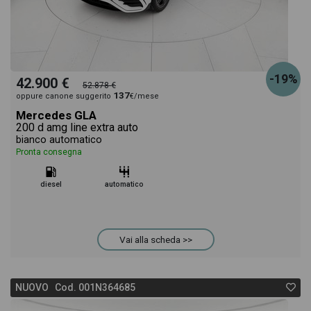
-19%
42.900 €
52.878 €
137
oppure canone suggerito
€/mese
Mercedes GLA
200 d amg line extra auto
bianco automatico
Pronta consegna
diesel
automatico
Vai alla scheda >>
NUOVO Cod. 001N364685