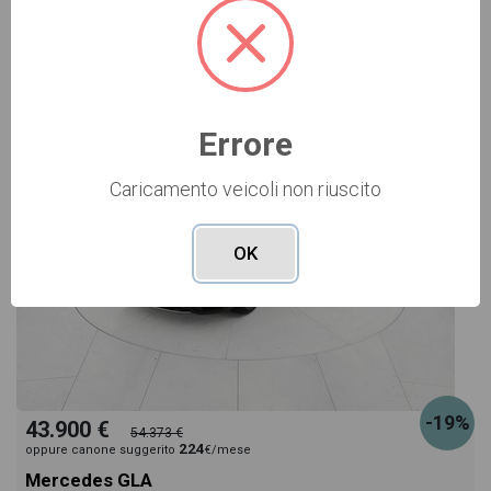
NUOVO Cod. 001N364688
Errore
Caricamento veicoli non riuscito
OK
-19%
43.900 €
54.373 €
224
oppure canone suggerito
€/mese
Mercedes GLA