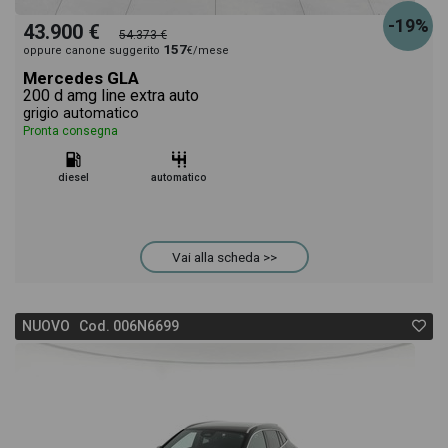
-19%
43.900 €
54.373 €
157
oppure canone suggerito
€/mese
Mercedes GLA
200 d amg line extra auto
grigio automatico
Pronta consegna
diesel
automatico
Vai alla scheda >>
NUOVO Cod. 006N6699