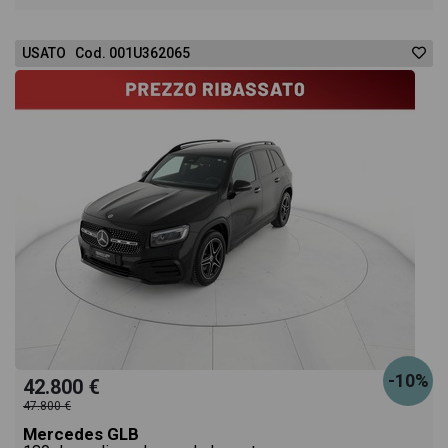
acquistarlo online! All'interno della pagina Mercedes
USATO Cod. 001U362065
GLB 200 d Sport Plus auto troverai anche il listino
prezzi, eventuale offerta e rata consigliata per
l'acquisto del veicolo.
-10%
42.800 €
47.800 €
Mercedes GLB