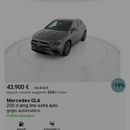
-19%
43.900 €
54.373 €
224
oppure canone suggerito
€/mese
Mercedes GLA
200 d amg line extra auto
grigio automatico
Pronta consegna
diesel
automatico