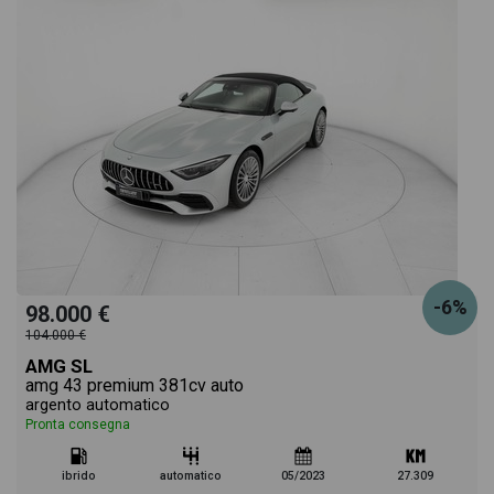
-6%
98.000 €
104.000 €
AMG SL
amg 43 premium 381cv auto
argento automatico
Pronta consegna
ibrido
automatico
05/2023
27.309