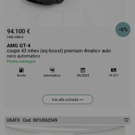
-6%
94.100 €
100.100 €
AMG GT-4
coupe 43 mhev (eq-boost) premium 4matic+ auto
nero automatico
Pronta consegna
ibrido
automatico
04/2024
19.211
Vai alla scheda >>
USATO Cod. 001U362549