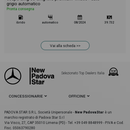
grigio automatico
Pronta consegna
ibrido
automatico
08/2024
39.732
Vai alla scheda >>
Selezionato Top Dealers Italia
CONCESSIONARIE
OFFICINE
PADOVA STAR S.R.L. Società Unipersonale -
New PadovaStar
è un
marchio registrato di Padova Star S.r.l
Via Visco, 27, CAP 35010 Limena (PD) - Tel. +39 049 8848999 - P.IVA e Cod.
Fisc. 05063790280