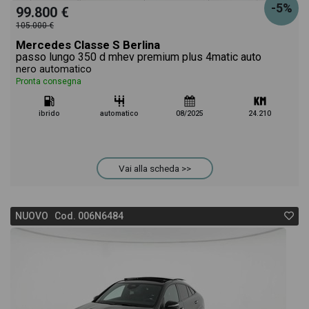
-5%
99.800 €
105.000 €
Mercedes Classe S Berlina
passo lungo 350 d mhev premium plus 4matic auto
nero automatico
Pronta consegna
ibrido
automatico
08/2025
24.210
Vai alla scheda >>
NUOVO Cod. 006N6484