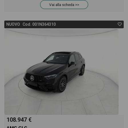
Vai alla scheda >>
acquistarlo online! All'interno della pagina Mercedes
NUOVO Cod. 001N364310
GLE 350 d Premium 4matic auto troverai anche il
listino prezzi, eventuale offerta e rata consigliata
per l'acquisto del veicolo.
108.947 €