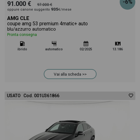
-6%
91.000 €
97.000 €
935
oppure canone suggerito
€/mese
AMG CLE
coupe amg 53 premium 4matic+ auto
blu/azzurro automatico
Pronta consegna
ibrido
automatico
02/2025
13.186
Vai alla scheda >>
USATO Cod. 001U361866