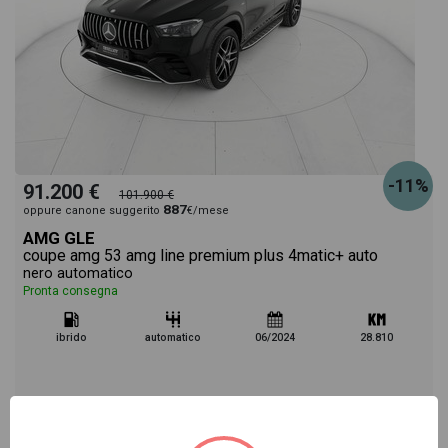
-11%
91.200 €
101.900 €
887
oppure canone suggerito
€/mese
AMG GLE
coupe amg 53 amg line premium plus 4matic+ auto
nero automatico
Pronta consegna
ibrido
automatico
06/2024
28.810
Vai alla scheda >>