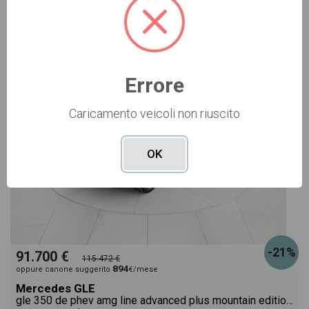
NUOVO Cod. 001N363335
Errore
Caricamento veicoli non riuscito
OK
-21%
91.700 €
115.472 €
894
oppure canone suggerito
€/mese
Mercedes GLE
gle 350 de phev amg line advanced plus mountain edition 4matic auto