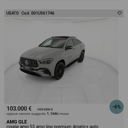
USATO Cod. 001U361746
-6%
103.000 €
109.000 €
1.166
oppure canone suggerito
€/mese
AMG GLE
coupe amg 53 amg line premium 4matic+ auto