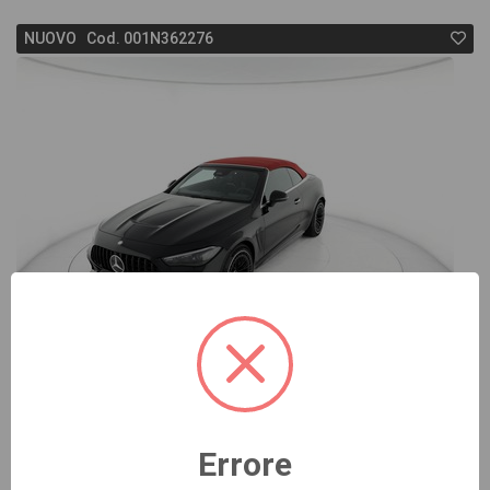
anche il listino prezzi, eventuale offerta e rata
NUOVO Cod. 001N362276
consigliata per l'acquisto del veicolo.
129.198 €
AMG CLE
cabrio amg 53 premium plus 4matic+ auto
Errore
nero automatico