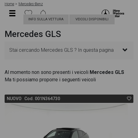
Home
Mercedes-Benz
INFO SULLA VETTURA
VEICOLI DISPONIBILI
Mercedes GLS
Stai cercando Mercedes GLS ? In questa pagina
troverai le migliori offerte per acquistare un veicolo
Al momento non sono presenti i veicoli
Mercedes GLS
Ma ti possiamo proporre i seguenti veicoli
Mercedes nuovo. Le schede veicolo sono
dettagliate e sempre aggiornate in modo da aiutarti
NUOVO Cod. 001N364730
a scegliere quella più adatta alle tue necessità,
sono presenti informazioni essenziali come