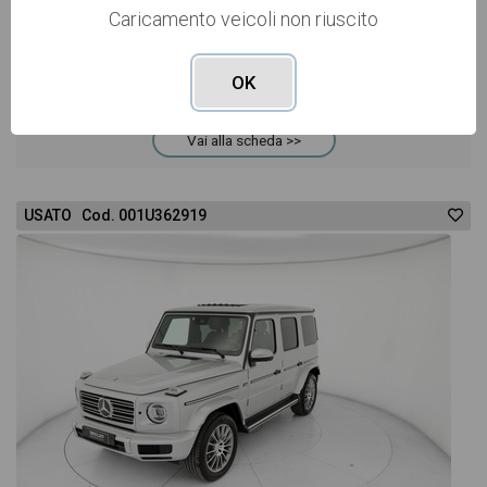
Prenotata
Caricamento veicoli non riuscito
ibrido
automatico
OK
Vai alla scheda >>
USATO Cod. 001U362919