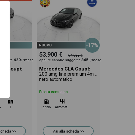
-17%
NUOVO
53.900 €
64.688 €
629
345
uggerito
€/mese
oppure canone suggerito
€/mese
LA Coupè
Mercedes CLA Coupè
mium
200 amg line premium 4matic auto
nero automatico
Pronta consegna
6
1
ibrido
automatico
 scheda >>
Vai alla scheda >>