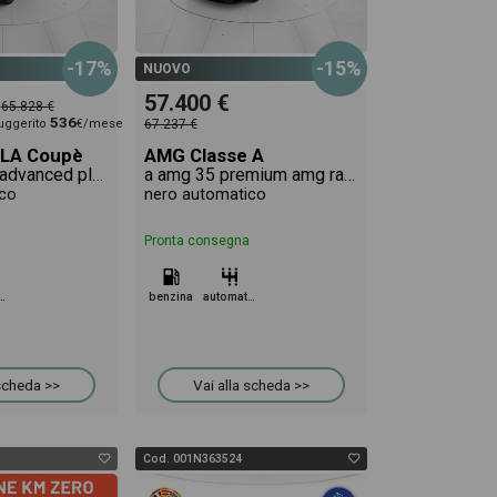
-17%
-15%
NUOVO
57.400 €
65.828 €
536
uggerito
€/mese
67.237 €
LA Coupè
AMG Classe A
200 amg line advanced plus 4matic auto
a amg 35 premium amg racing collection 4matic auto
co
nero automatico
Pronta consegna
omatico
benzina
automatico
 scheda >>
Vai alla scheda >>
Cod. 001N363524