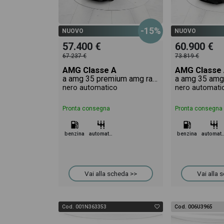
veicolo.
-15%
NUOVO
NUOVO
57.400 €
60.900 €
67.237 €
73.819 €
AMG Classe A
AMG Classe
a amg 35 premium amg racing collection 4matic auto
nero automatico
nero automati
Pronta consegna
Pronta consegna
benzina
automatico
benzina
automa
Vai alla scheda >>
Vai alla 
Cod. 001N363353
Cod. 006U3965