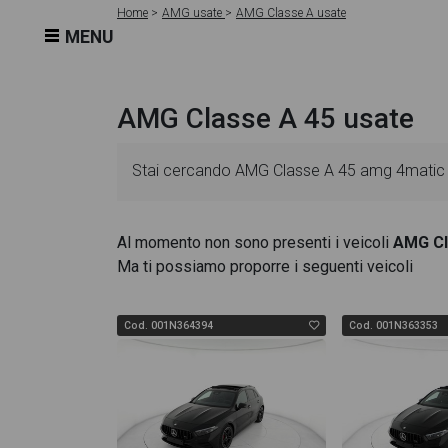
Home
AMG usate
AMG Classe A usate
MENU
AMG Classe A 45 usate
Stai cercando AMG Classe A 45 amg 4matic 36
schede veicolo sono dettagliate e sempre aggi
Al momento non sono presenti i veicoli
AMG Cl
Ma ti possiamo proporre i seguenti veicoli
essenziali come l'alimentazione, dati tecnici,
45 amg 4matic 360cv auto e6 dispone di una ri
Cod. 001N364394
Cod. 001N363353
al design degli interni in alta definizione. Que
All'interno della pagina AMG Classe A 45 amg 4