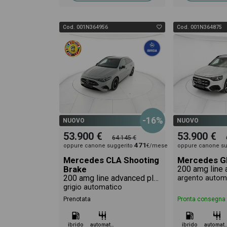
Cod. 001N364956
Cod. 001N364875
-16%
NUOVO
NUOVO
53.900 €
53.900 €
64.145 €
471
oppure canone suggerito
€/mese
oppure canone su
Mercedes CLA Shooting
Mercedes G
Brake
200 amg line advanced plus auto
argento autom
grigio automatico
Prenotata
Pronta consegna
ibrido
automatico
ibrido
automa