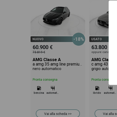
-18%
NUOVO
USATO
60.900 €
63.800 €
73.819 €
oppure canone su
AMG Classe A
AMG Classe
a amg 35 amg line premium 4matic auto
nero automatico
grigio automat
Pronta consegna
Pronta consegna
benzina
automatico
ibrido
automatico
Vai alla scheda >>
Vai alla 