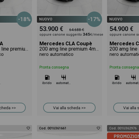
-18%
-17%
NUOVO
NUOVO
53.900 €
54.900 €
64.688 €
345
oppure canone suggerito
€/mese
oppure canone s
 A
Mercedes CLA Coupè
Mercedes C
a amg 35 amg line premium 4matic auto
200 amg line premium 4matic auto
co
nero automatico
nero automati
Pronta consegna
Pronta consegna
tico
ibrido
automatico
ibrido
aut
scheda >>
Vai alla scheda >>
Vai alla
Cod. 001U361661
Cod. 001U362976