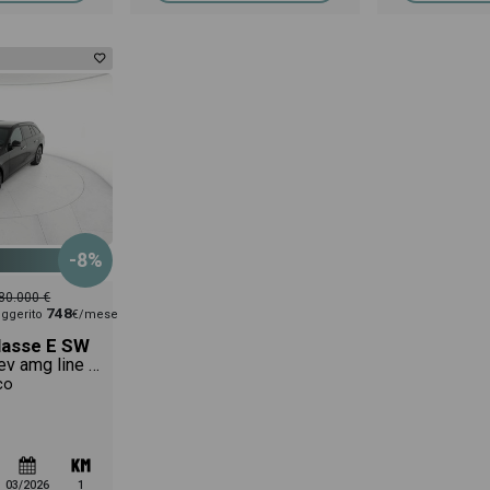
-8%
80.000 €
748
ggerito
€/mese
lasse E SW
sw 300 de phev amg line advanced plus 4matic auto
co
03/2026
1