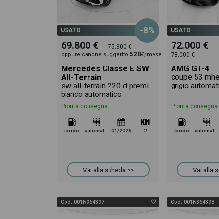
del veicolo.
-8%
USATO
USATO
69.800 €
72.000 €
75.800 €
520
oppure canone suggerito
€/mese
78.000 €
Mercedes Classe E SW
AMG GT-4
All-Terrain
sw all-terrain 220 d premium 4matic auto
grigio automat
bianco automatico
Pronta consegna
Pronta consegna
ibrido
automatico
01/2026
2
ibrido
automatico
Vai alla scheda >>
Vai alla 
Cod. 001N364397
Cod. 001N364398