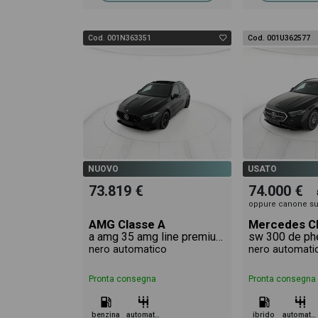
Cod. 001N363351
Cod. 001U362577
NUOVO
USATO
73.819 €
74.000 €
oppure canone su
AMG Classe A
Mercedes C
a amg 35 amg line premium 4matic auto
nero automatico
nero automati
Pronta consegna
Pronta consegna
benzina
automatico
ibrido
automatico