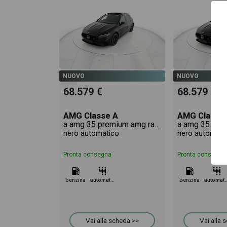
NUOVO
NUOVO
68.579 €
68.579 €
AMG Classe A
AMG Classe
a amg 35 premium amg racing collection 4matic auto
nero automatico
nero automati
Pronta consegna
Pronta consegna
benzina
automatico
benzina
automa
Vai alla scheda >>
Vai alla 