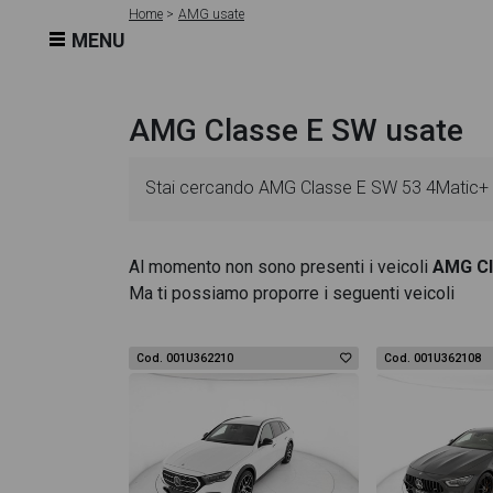
Home
AMG usate
MENU
AMG Classe E SW usate
Stai cercando AMG Classe E SW 53 4Matic+ EQ
schede veicolo sono dettagliate e sempre aggi
Al momento non sono presenti i veicoli
AMG Cl
Ma ti possiamo proporre i seguenti veicoli
essenziali come l'alimentazione, dati tecnici,
SW 53 4Matic+ EQ-Boost AMG dispone di una ri
Cod. 001U362210
Cod. 001U362108
al design degli interni in alta definizione. Que
All'interno della pagina AMG Classe E SW 53 4