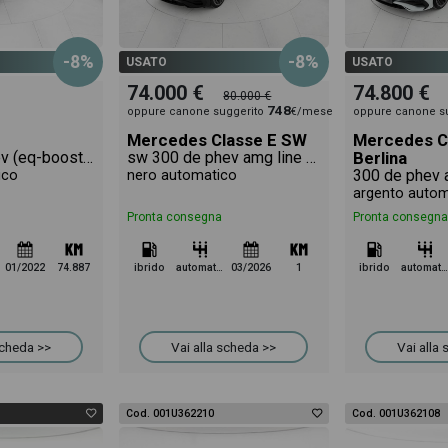
-8%
-8%
USATO
USATO
74.000 €
74.800 €
80.000 €
748
oppure canone suggerito
€/mese
oppure canone s
Mercedes Classe E SW
Mercedes C
coupe 53 mhev (eq-boost) premium plus 4matic+ auto
sw 300 de phev amg line advanced plus 4matic auto
Berlina
ico
nero automatico
argento autom
Pronta consegna
Pronta consegna
01/2022
74.887
ibrido
automatico
03/2026
1
ibrido
automatico
scheda >>
Vai alla scheda >>
Vai alla
Cod. 001U362210
Cod. 001U362108