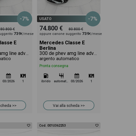
-7%
-7%
USATO
74.800 €
80.800 €
80.800 €
739
739
uggerito
€/mese
oppure canone suggerito
€/mese
lasse E
Mercedes Classe E
Berlina
300 de phev amg line advanced plus 4matic auto
300 de phev amg line advanced plus 4matic auto
atico
argento automatico
Pronta consegna
03/2026
1
ibrido
automatico
03/2026
1
 scheda >>
Vai alla scheda >>
Cod. 001U362253