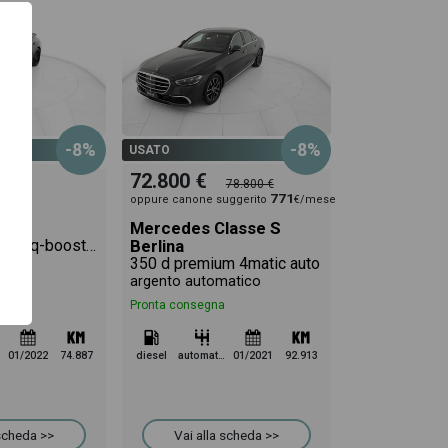
-8%
-8%
USATO
72.800 €
78.800 €
771
oppure canone suggerito
€/mese
Mercedes Classe S
coupe 53 mhev (eq-boost) premium plus 4matic+ auto
Berlina
350 d premium 4matic auto
tico
argento automatico
Pronta consegna
01/2022
74.887
diesel
automatico
01/2021
92.913
 scheda >>
Vai alla scheda >>