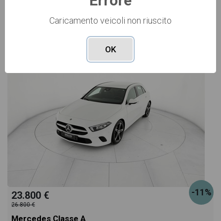
Errore
Caricamento veicoli non riuscito
USATO Cod. 006U4168
OK
-11%
23.800 €
26.800 €
Mercedes Classe A