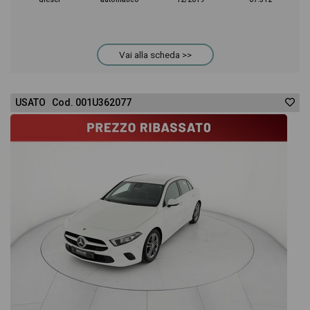
Classe A troverai anche il listino prezzi, eventuale
Vai alla scheda >>
offerta e rata consigliata per l'acquisto del veicolo.
USATO Cod. 001U362077