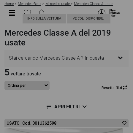
Home
Mercedes-Benz
Mercedes usate
Mercedes Classe A usate
INFO SULLA VETTURA
VEICOLI DISPONIBILI
Mercedes Classe A del 2019
usate
Stai cercando Mercedes Classe A ? In questa
5
pagina troverai le migliori offerte per acquistare un
vetture trovate
veicolo Mercedes usato. Le schede veicolo sono
Resetta filtri
dettagliate e sempre aggiornate in modo da aiutarti
APRI FILTRI
a scegliere quella più adatta alle tue necessità,
USATO Cod. 001U362598
sono presenti informazioni essenziali come