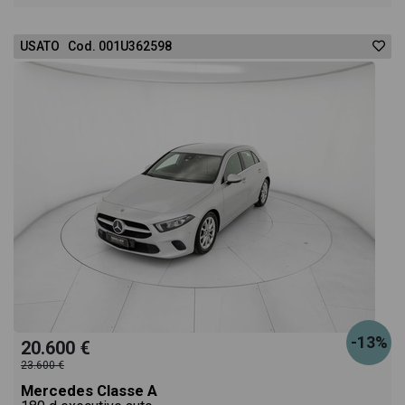
USATO Cod. 001U362598
-13%
20.600 €
23.600 €
Mercedes Classe A