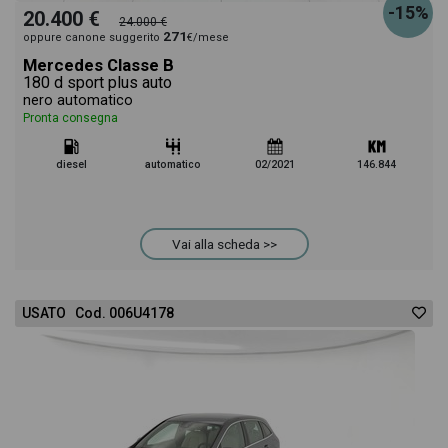
-15%
20.400 €
24.000 €
271
oppure canone suggerito
€/mese
Mercedes Classe B
180 d sport plus auto
nero automatico
Pronta consegna
diesel
automatico
02/2021
146.844
Vai alla scheda >>
USATO Cod. 006U4178