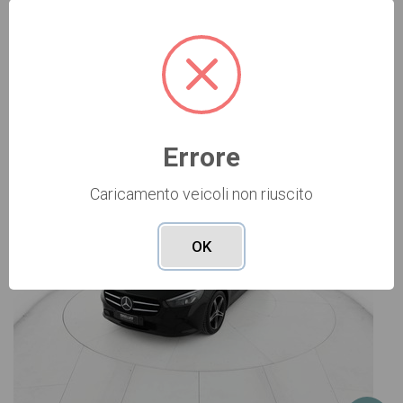
Vai alla scheda >>
USATO Cod. 006U3953
Errore
Caricamento veicoli non riuscito
OK