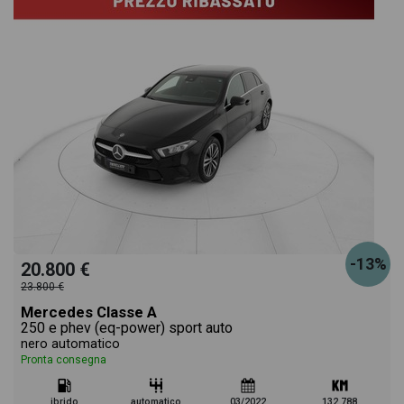
-13%
20.800 €
23.800 €
Mercedes Classe A
250 e phev (eq-power) sport auto
nero automatico
Pronta consegna
ibrido
automatico
03/2022
132.788