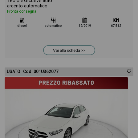
180 d executive auto
argento automatico
Pronta consegna
diesel
automatico
12/2019
67.512
Vai alla scheda >>
USATO Cod. 001U362077