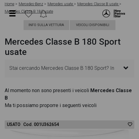
Home
Mercedes-Benz
Mercedes usate
Mercedes Classe B usate
Mercedes Classe B 180 usate
INFO SULLA VETTURA
VEICOLI DISPONIBILI
Mercedes Classe B 180 Sport
usate
Stai cercando Mercedes Classe B 180 Sport? In
questa pagina troverai le migliori offerte per
Al momento non sono presenti i veicoli
Mercedes Classe
B
acquistare un veicolo Mercedes usato. Le schede
Ma ti possiamo proporre i seguenti veicoli
veicolo sono dettagliate e sempre aggiornate in
USATO Cod. 001U362654
modo da aiutarti a scegliere quella più adatta alle