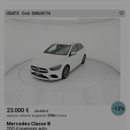
USATO Cod. 006U4116
-12%
23.000 €
26.000 €
296
oppure canone suggerito
€/mese
Mercedes Classe B
200 d premium auto