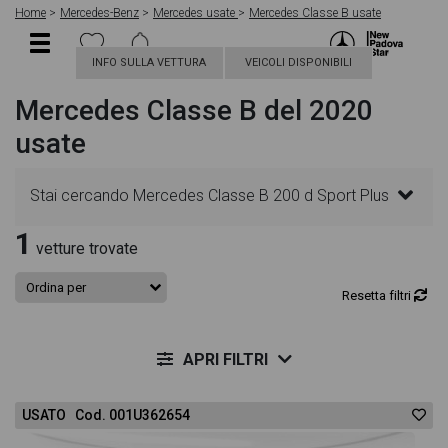
Home
Mercedes-Benz
Mercedes usate
Mercedes Classe B usate
INFO SULLA VETTURA
VEICOLI DISPONIBILI
Mercedes Classe B del 2020
usate
Stai cercando Mercedes Classe B 200 d Sport Plus
1
auto? In questa pagina troverai le migliori offerte
vetture trovate
per acquistare un veicolo Mercedes usato. Le
Resetta filtri
schede veicolo sono dettagliate e sempre
APRI FILTRI
aggiornate in modo da aiutarti a scegliere quella più
USATO Cod. 001U362654
adatta alle tue necessità, sono presenti