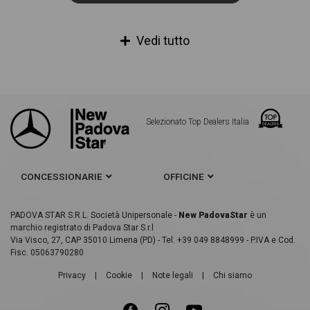
Vedi tutto
Selezionato Top Dealers Italia
CONCESSIONARIE
OFFICINE
PADOVA STAR S.R.L. Società Unipersonale -
New PadovaStar
è un
marchio registrato di Padova Star S.r.l
Via Visco, 27, CAP 35010 Limena (PD) - Tel. +39 049 8848999 - P.IVA e Cod.
Fisc. 05063790280
Privacy
|
Cookie
|
Note legali
|
Chi siamo