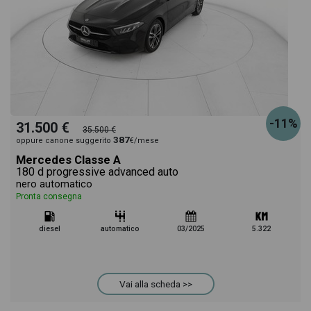
-11%
31.500 €
35.500 €
387
oppure canone suggerito
€/mese
Mercedes Classe A
180 d progressive advanced auto
nero automatico
Pronta consegna
diesel
automatico
03/2025
5.322
Vai alla scheda >>