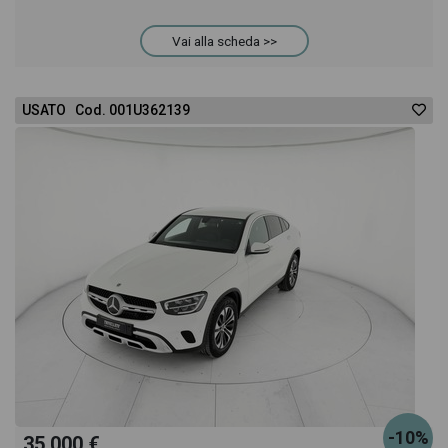
Vai alla scheda >>
decisione di provare il veicolo o acquistarlo online!
All'interno della pagina Mercedes Classe C Coupè
USATO Cod. 001U362139
250 d Automatic Coupé Premium troverai anche il
listino prezzi, eventuale offerta e rata consigliata
per l'acquisto del veicolo.
-10%
35.000 €