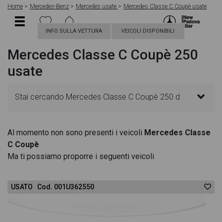
Home
Mercedes-Benz
Mercedes usate
Mercedes Classe C Coupè usate
INFO SULLA VETTURA
VEICOLI DISPONIBILI
Mercedes Classe C Coupè 250
usate
Stai cercando Mercedes Classe C Coupè 250 d
Automatic Coupé Premium? In questa pagina
Al momento non sono presenti i veicoli
Mercedes Classe
C Coupè
troverai le migliori offerte per acquistare un veicolo
Ma ti possiamo proporre i seguenti veicoli
Mercedes usato. Le schede veicolo sono
USATO Cod. 001U362550
dettagliate e sempre aggiornate in modo da aiutarti
a scegliere quella più adatta alle tue necessità,