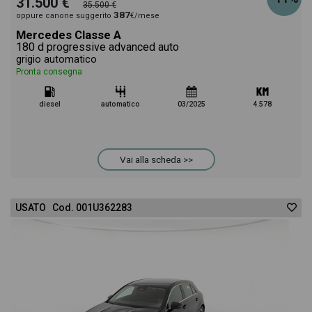
31.500 €
35.500 €
387
oppure canone suggerito
€/mese
Mercedes Classe A
180 d progressive advanced auto
grigio automatico
Pronta consegna
diesel
automatico
03/2025
4.578
Vai alla scheda >>
USATO Cod. 001U362283