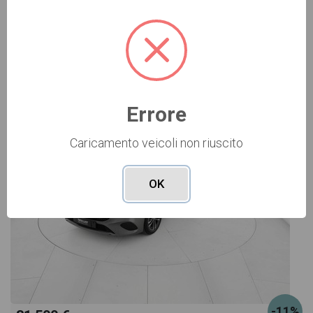
Vai alla scheda >>
USATO Cod. 001U362280
Errore
Caricamento veicoli non riuscito
OK
-11%