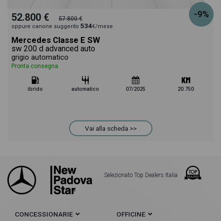
-9%
52.800 €
57.800 €
534
oppure canone suggerito
€/mese
Mercedes Classe E SW
sw 200 d advanced auto
grigio automatico
Pronta consegna
ibrido
automatico
07/2025
20.750
Vai alla scheda >>
Selezionato Top Dealers Italia
CONCESSIONARIE
OFFICINE