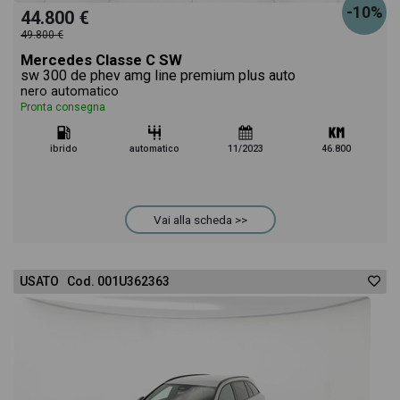
-10%
44.800 €
49.800 €
Mercedes Classe C SW
sw 300 de phev amg line premium plus auto
nero automatico
Pronta consegna
ibrido
automatico
11/2023
46.800
Vai alla scheda >>
USATO Cod. 001U362363