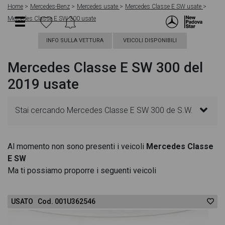
Home
Mercedes-Benz
Mercedes usate
Mercedes Classe E SW usate
Mercedes Classe E SW 300 usate
INFO SULLA VETTURA
VEICOLI DISPONIBILI
Mercedes Classe E SW 300 del
2019 usate
Stai cercando Mercedes Classe E SW 300 de S.W.
Auto EQ-Power Premium? In questa pagina troverai
Al momento non sono presenti i veicoli
Mercedes Classe
E SW
le migliori offerte per acquistare un veicolo
Ma ti possiamo proporre i seguenti veicoli
Mercedes usato. Le schede veicolo sono
USATO Cod. 001U362546
dettagliate e sempre aggiornate in modo da aiutarti