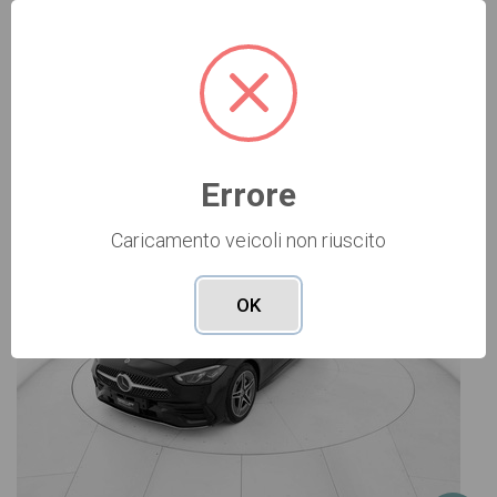
Vai alla scheda >>
USATO Cod. 001U362546
Errore
Caricamento veicoli non riuscito
OK