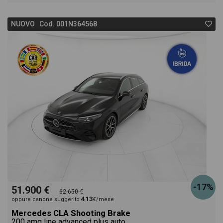
NUOVO Cod. 001N364568
-17%
51.900 €
62.650 €
413
oppure canone suggerito
€/mese
Mercedes CLA Shooting Brake
200 amg line advanced plus auto