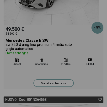
-9%
49.500 €
54.500 €
Mercedes Classe E SW
sw 220 d amg line premium 4matic auto
grigio automatico
Pronta consegna
diesel
automatico
01/2024
34.364
Vai alla scheda >>
NUOVO Cod. 001N364568