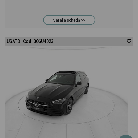
permetterà di valutare al meglio l'eventuale
Vai alla scheda >>
decisione di provare il veicolo o acquistarlo online!
All'interno della pagina Mercedes Classe E SW 300
USATO Cod. 006U4023
de S.W. Auto EQ-Power Premium troverai anche il
listino prezzi, eventuale offerta e rata consigliata
per l'acquisto del veicolo.