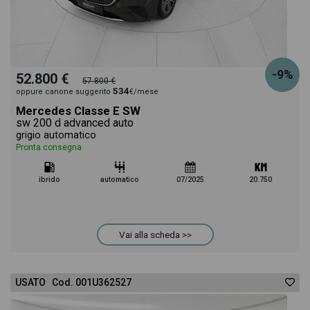
-9%
52.800 €
57.800 €
534
oppure canone suggerito
€/mese
Mercedes Classe E SW
sw 200 d advanced auto
grigio automatico
Pronta consegna
ibrido
automatico
07/2025
20.750
Vai alla scheda >>
USATO Cod. 001U362527