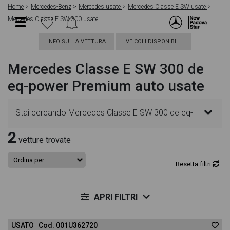
Home
Mercedes-Benz
Mercedes usate
Mercedes Classe E SW usate
Mercedes Classe E SW 300 usate
INFO SULLA VETTURA
VEICOLI DISPONIBILI
Mercedes Classe E SW 300 de
eq-power Premium auto usate
Stai cercando Mercedes Classe E SW 300 de eq-
2
power Premium auto? In questa pagina troverai le
vetture trovate
migliori offerte per acquistare un veicolo Mercedes
Resetta filtri
usato. Le schede veicolo sono dettagliate e
APRI FILTRI
sempre aggiornate in modo da aiutarti a scegliere
USATO Cod. 001U362720