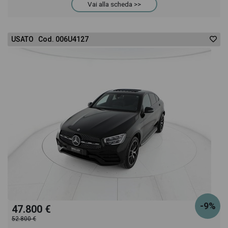
Vai alla scheda >>
acquistarlo online! All'interno della pagina Mercedes
CLS Coupè 350 d 4Matic Auto Premium troverai
USATO Cod. 006U4127
anche il listino prezzi, eventuale offerta e rata
consigliata per l'acquisto del veicolo.
-9%
47.800 €
52.800 €