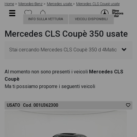
Home
Mercedes-Benz
Mercedes usate
Mercedes CLS Coupè usate
INFO SULLA VETTURA
VEICOLI DISPONIBILI
Mercedes CLS Coupè 350 usate
Stai cercando Mercedes CLS Coupè 350 d 4Matic
Auto Premium? In questa pagina troverai le migliori
Al momento non sono presenti i veicoli
Mercedes CLS
Coupè
offerte per acquistare un veicolo Mercedes usato.
Ma ti possiamo proporre i seguenti veicoli
Le schede veicolo sono dettagliate e sempre
USATO Cod. 001U362300
aggiornate in modo da aiutarti a scegliere quella più
adatta alle tue necessità, sono presenti