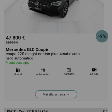
-9%
47.800 €
52.800 €
Mercedes GLC Coupè
coupe 220 d night edition plus 4matic auto
nero automatico
Pronta consegna
diesel
automatico
04/2023
68.544
Vai alla scheda >>
USATO Cod. 001U362869