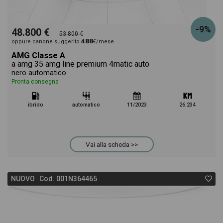
-9%
48.800 €
53.800 €
488
oppure canone suggerito
€/mese
AMG Classe A
a amg 35 amg line premium 4matic auto
nero automatico
Pronta consegna
ibrido
automatico
11/2023
26.234
Vai alla scheda >>
NUOVO Cod. 001N364465