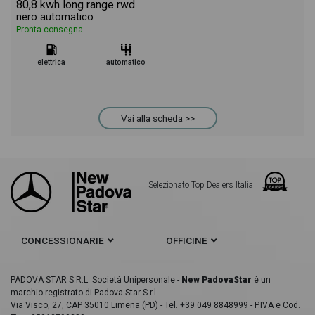
80,8 kwh long range rwd
nero automatico
Pronta consegna
elettrica
automatico
Vai alla scheda >>
Selezionato Top Dealers Italia
CONCESSIONARIE
OFFICINE
PADOVA STAR S.R.L. Società Unipersonale -
New PadovaStar
è un
marchio registrato di Padova Star S.r.l
Via Visco, 27, CAP 35010 Limena (PD) - Tel. +39 049 8848999 - P.IVA e Cod.