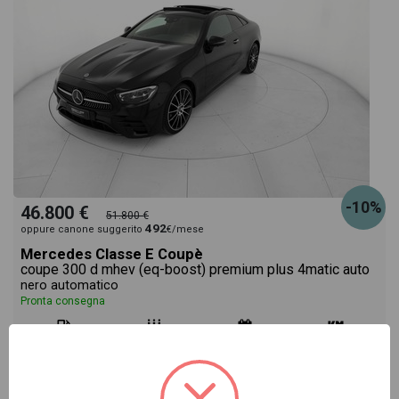
-10%
46.800 €
51.800 €
492
oppure canone suggerito
€/mese
Mercedes Classe E Coupè
coupe 300 d mhev (eq-boost) premium plus 4matic auto
nero automatico
Pronta consegna
ibrido
automatico
04/2023
89.631