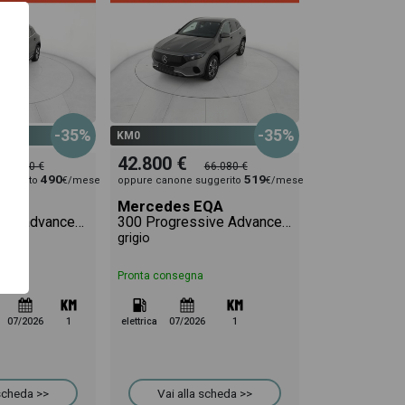
-35%
-35%
KM0
42.800 €
63.390 €
66.080 €
490
519
uggerito
€/mese
oppure canone suggerito
€/mese
EQA
Mercedes EQA
300 progressive advanced 4matic
300 Progressive Advanced 4matic
co
grigio
Pronta consegna
07/2026
1
elettrica
07/2026
1
 scheda >>
Vai alla scheda >>