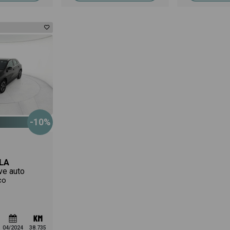
-10%
LA
ve auto
co
04/2024
38.735