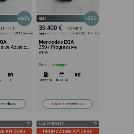
-36%
-35%
KM0
39.400 €
61.444 €
60.547 €
521
521
uggerito
€/mese
oppure canone suggerito
€/mese
EQA
Mercedes EQA
250+ Progressive Advanced
250+ Progressive
nero
Pronta consegna
6
1
elettrica
07/2026
1
 scheda >>
Vai alla scheda >>
Cod. 001U362961