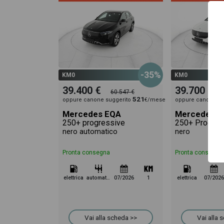
-35%
KM0
KM0
39.400 €
39.700 €
60.547 €
521
oppure canone suggerito
€/mese
oppure canone su
Mercedes EQA
Mercedes E
250+ progressive
250+ Progres
nero automatico
nero
Pronta consegna
Pronta consegna
elettrica
automatico
07/2026
1
elettrica
07/2026
Vai alla scheda >>
Vai alla 