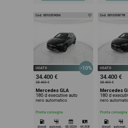
Cod. 001U359036
Cod. 001U358778
-10%
USATO
USATO
34.400 €
34.400 €
38.400 €
38.400 €
Mercedes GLA
Mercedes G
180 d executive auto
180 d executi
nero automatico
nero automati
Pronta consegna
Pronta consegna
diesel
automatico
05/2024
44.358
diesel
automatico