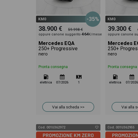
-35%
KM0
KM0
38.900 €
39.300 €
59.998 €
464
oppure canone suggerito
€/mese
oppure canone su
Mercedes EQA
Mercedes E
250+ Progressive
250+ Progres
nero
nero
Pronta consegna
Pronta consegna
elettrica
07/2026
1
elettrica
07/2026
Vai alla scheda >>
Vai alla 
Cod. 001U362972
Cod. 001U362955