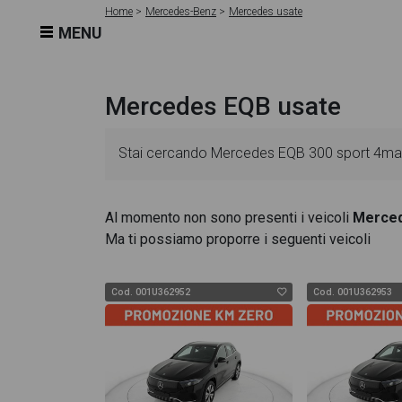
Home
Mercedes-Benz
Mercedes usate
MENU
Mercedes EQB usate
Stai cercando Mercedes EQB 300 sport 4matic
veicolo sono dettagliate e sempre aggiornate 
Al momento non sono presenti i veicoli
Merce
Ma ti possiamo proporre i seguenti veicoli
come l'alimentazione, dati tecnici, dotazioni
4matic dispone di una ricca gallery fotografica
Cod. 001U362952
Cod. 001U362953
alta definizione. Questo ti permetterà di valut
Mercedes EQB 300 sport 4matic troverai anche i