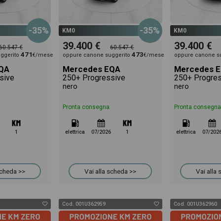
-35%
-35%
KM0
KM0
39.400 €
39.400 €
60.547 €
60.547 €
471
473
ggerito
€/mese
oppure canone suggerito
€/mese
oppure canone s
QA
Mercedes EQA
Mercedes 
sive
250+ Progressive
nero
nero
Pronta consegna
Pronta consegna
1
elettrica
07/2026
1
elettrica
07/202
scheda >>
Vai alla scheda >>
Vai alla
Cod. 001U362959
Cod. 001U362960