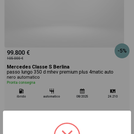
-5%
99.800 €
105.000 €
Mercedes Classe S Berlina
passo lungo 350 d mhev premium plus 4matic auto
nero automatico
Pronta consegna
ibrido
automatico
08/2025
24.210
Vai alla scheda >>