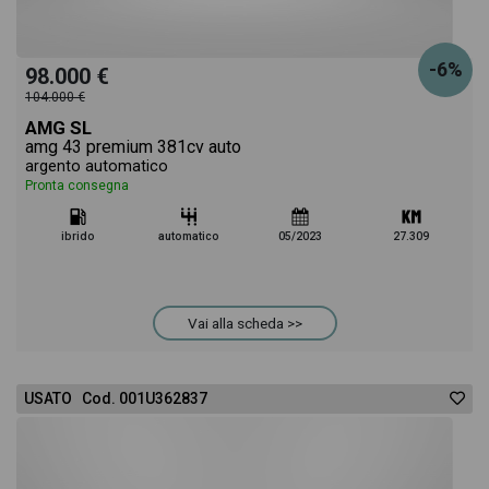
-6%
98.000 €
104.000 €
AMG SL
amg 43 premium 381cv auto
argento automatico
Pronta consegna
ibrido
automatico
05/2023
27.309
Vai alla scheda >>
USATO Cod. 001U362837