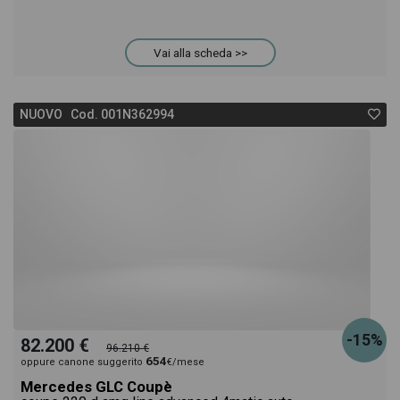
Vai alla scheda >>
NUOVO Cod. 001N362994
-15%
82.200 €
96.210 €
654
oppure canone suggerito
€/mese
Mercedes GLC Coupè