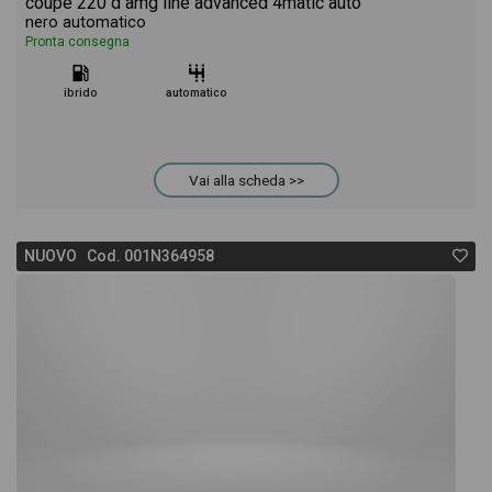
coupe 220 d amg line advanced 4matic auto
nero automatico
Pronta consegna
ibrido
automatico
Vai alla scheda >>
NUOVO Cod. 001N364958