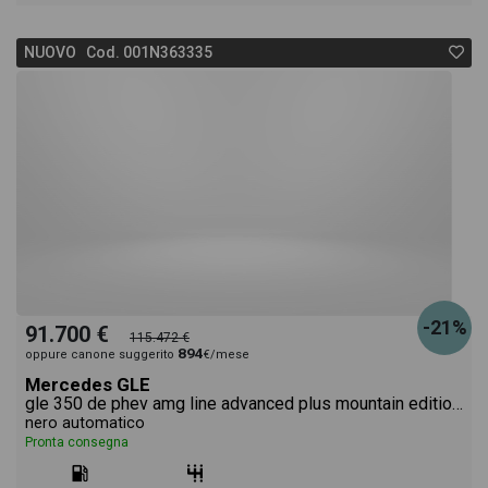
NUOVO Cod. 001N363335
-21%
91.700 €
115.472 €
894
oppure canone suggerito
€/mese
Mercedes GLE
gle 350 de phev amg line advanced plus mountain edition 4matic auto
nero automatico
Pronta consegna