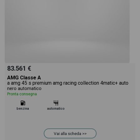
della pagina Mercedes EQS 580 luxury 4matic
troverai anche il listino prezzi, eventuale offerta e
rata consigliata per l'acquisto del veicolo.
83.561 €
AMG Classe A
a amg 45 s premium amg racing collection 4matic+ auto
nero automatico
Pronta consegna
benzina
automatico
Vai alla scheda >>