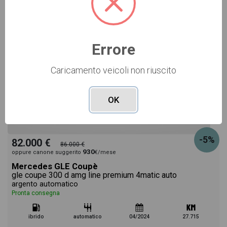
USATO Cod. 001U362182
Errore
Caricamento veicoli non riuscito
OK
-5%
82.000 €
86.000 €
930
oppure canone suggerito
€/mese
Mercedes GLE Coupè
gle coupe 300 d amg line premium 4matic auto
argento automatico
Pronta consegna
ibrido
automatico
04/2024
27.715