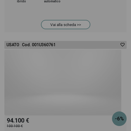
ibrido
automatico
Vai alla scheda >>
USATO Cod. 001U360761
-6%
94.100 €
100.100 €