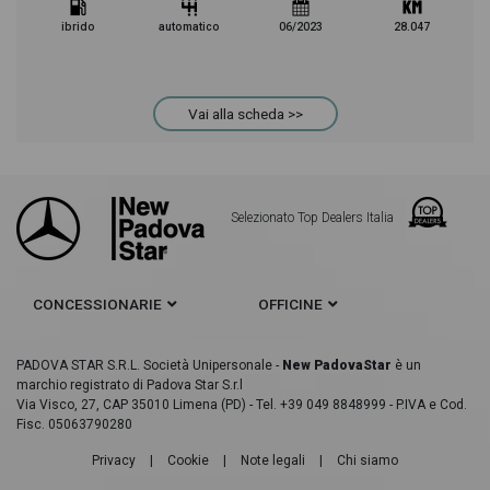
ibrido
automatico
06/2023
28.047
Vai alla scheda >>
Selezionato Top Dealers Italia
CONCESSIONARIE
OFFICINE
PADOVA STAR S.R.L. Società Unipersonale -
New PadovaStar
è un
marchio registrato di Padova Star S.r.l
Via Visco, 27, CAP 35010 Limena (PD) - Tel. +39 049 8848999 - P.IVA e Cod.
Fisc. 05063790280
Privacy
|
Cookie
|
Note legali
|
Chi siamo