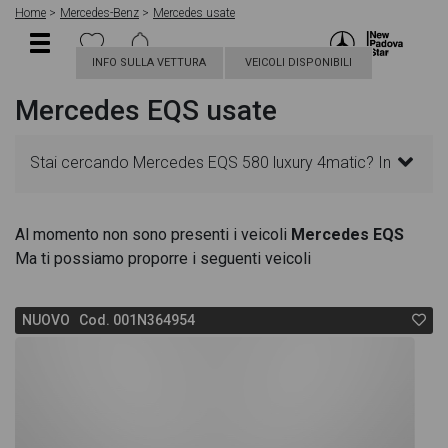
Home
Mercedes-Benz
Mercedes usate
INFO SULLA VETTURA
VEICOLI DISPONIBILI
Mercedes EQS usate
Stai cercando Mercedes EQS 580 luxury 4matic? In
questa pagina troverai le migliori offerte per
Al momento non sono presenti i veicoli
Mercedes EQS
Ma ti possiamo proporre i seguenti veicoli
acquistare un veicolo Mercedes usato. Le schede
veicolo sono dettagliate e sempre aggiornate in
NUOVO Cod. 001N364954
modo da aiutarti a scegliere quella più adatta alle
tue necessità, sono presenti informazioni essenziali