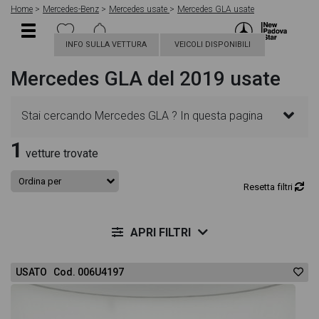
Home
Mercedes-Benz
Mercedes usate
Mercedes GLA usate
INFO SULLA VETTURA
VEICOLI DISPONIBILI
Mercedes GLA del 2019 usate
Stai cercando Mercedes GLA ? In questa pagina
1
troverai le migliori offerte per acquistare un veicolo
vetture trovate
Mercedes usato. Le schede veicolo sono
Resetta filtri
dettagliate e sempre aggiornate in modo da aiutarti
APRI FILTRI
a scegliere quella più adatta alle tue necessità,
USATO Cod. 006U4197
sono presenti informazioni essenziali come