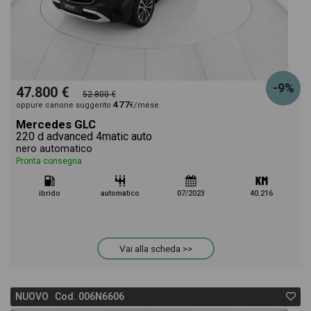
-9%
47.800 €
52.800 €
477
oppure canone suggerito
€/mese
Mercedes GLC
220 d advanced 4matic auto
nero automatico
Pronta consegna
ibrido
automatico
07/2023
40.216
Vai alla scheda >>
NUOVO Cod. 006N6606