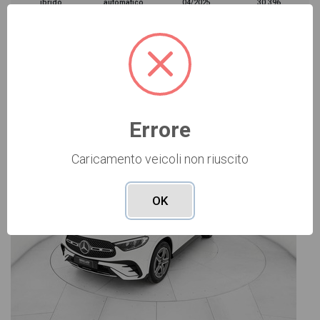
ibrido
automatico
04/2025
30.396
Vai alla scheda >>
USATO Cod. 006U4135
Errore
Caricamento veicoli non riuscito
OK