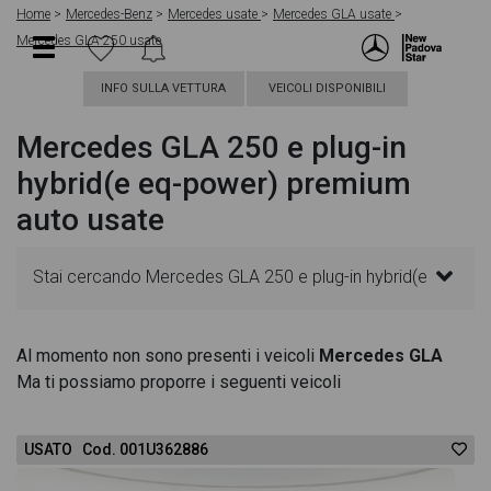
Home
Mercedes-Benz
Mercedes usate
Mercedes GLA usate
Mercedes GLA 250 usate
INFO SULLA VETTURA
VEICOLI DISPONIBILI
Mercedes GLA 250 e plug-in
hybrid(e eq-power) premium
auto usate
Stai cercando Mercedes GLA 250 e plug-in hybrid(e
eq-power) premium auto? In questa pagina troverai
Al momento non sono presenti i veicoli
Mercedes GLA
Ma ti possiamo proporre i seguenti veicoli
le migliori offerte per acquistare un veicolo
Mercedes usato. Le schede veicolo sono
USATO Cod. 001U362886