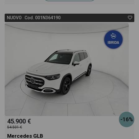
NUOVO Cod. 001N364190
-16%
45.900 €
54.501 €
Mercedes GLB