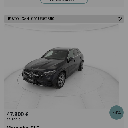
USATO Cod. 001U362580
-9%
47.800 €
52.800 €
Mercedes GLC