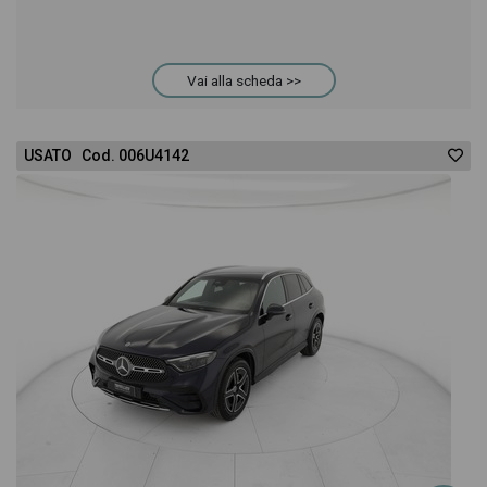
design degli interni in alta definizione. Questo ti
permetterà di valutare al meglio l'eventuale
Vai alla scheda >>
decisione di provare il veicolo o acquistarlo online!
USATO Cod. 006U4142
All'interno della pagina Mercedes GLA 250 e plug-in
hybrid(e eq-power) premium auto troverai anche il
listino prezzi, eventuale offerta e rata consigliata
per l'acquisto del veicolo.