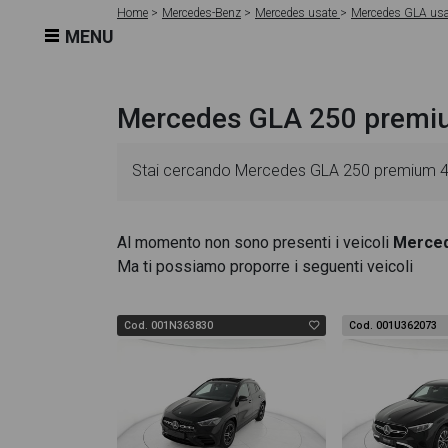
Home
Mercedes-Benz
Mercedes usate
Mercedes GLA us
MENU
Mercedes GLA 250 premiu
Stai cercando Mercedes GLA 250 premium 4mat
schede veicolo sono dettagliate e sempre aggi
Al momento non sono presenti i veicoli
Merce
Ma ti possiamo proporre i seguenti veicoli
essenziali come l'alimentazione, dati tecnici,
premium 4matic auto dispone di una ricca gall
Cod. 001N363830
Cod. 001U362073
degli interni in alta definizione. Questo ti per
pagina Mercedes GLA 250 premium 4matic auto t