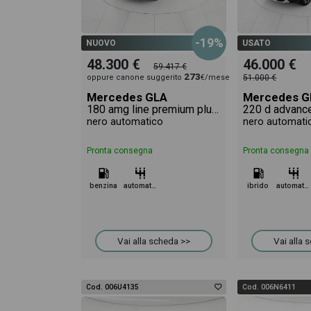
-19%
NUOVO
USATO
48.300 €
46.000 €
59.417 €
273
oppure canone suggerito
€/mese
51.000 €
Mercedes GLA
Mercedes G
180 amg line premium plus auto
nero automatico
nero automati
Pronta consegna
Pronta consegna
benzina
automatico
ibrido
automatico
Vai alla scheda >>
Vai alla 
Cod. 006U4135
Cod. 006N6411