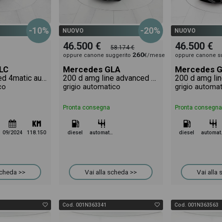
-10%
-20%
NUOVO
NUOVO
46.500 €
46.500 €
58.174 €
260
oppure canone suggerito
€/mese
oppure canone s
LC
Mercedes GLA
Mercedes 
220 d advanced 4matic auto
200 d amg line advanced plus auto
200 d amg lin
co
grigio automatico
grigio automa
Pronta consegna
Pronta consegna
09/2024
118.150
diesel
automatico
diesel
aut
scheda >>
Vai alla scheda >>
Vai alla
Cod. 001N363341
Cod. 001N363563