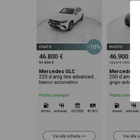
-10%
USATO
NUOVO
46.800 €
46.900 €
51.800 €
oppure canone su
Mercedes GLC
Mercedes G
220 d amg line advanced 4matic auto
bianco automatico
grigio automat
Pronta consegna
Pronta consegna
ibrido
automatico
02/2023
87.812
diesel
automa
Vai alla scheda >>
Vai alla 