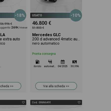
-18%
-10%
USATO
46.800 €
56.996 €
269
uggerito
€/mese
51.800 €
GLA
Mercedes GLC
e extra auto
200 d advanced 4matic auto
tico
nero automatico
Pronta consegna
omatico
ibrido
automatico
04/2025
30.396
 scheda >>
Vai alla scheda >>
Cod. 006N6491