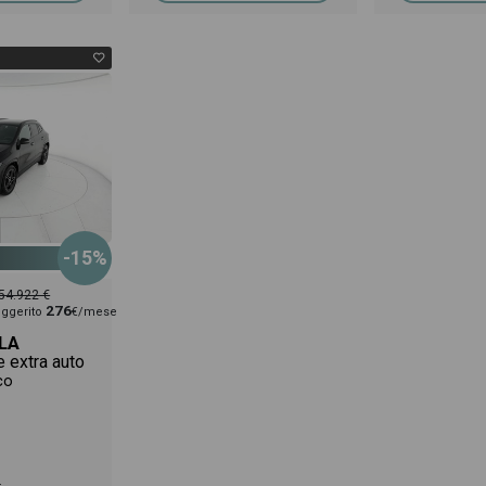
-15%
54.922 €
276
ggerito
€/mese
LA
e extra auto
co
tico