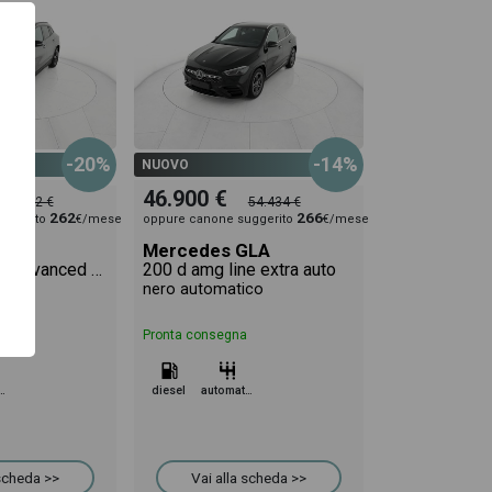
-20%
-14%
NUOVO
46.900 €
58.662 €
54.434 €
262
266
uggerito
€/mese
oppure canone suggerito
€/mese
GLA
Mercedes GLA
200 d amg line advanced plus auto
200 d amg line extra auto
tico
nero automatico
Pronta consegna
omatico
diesel
automatico
 scheda >>
Vai alla scheda >>