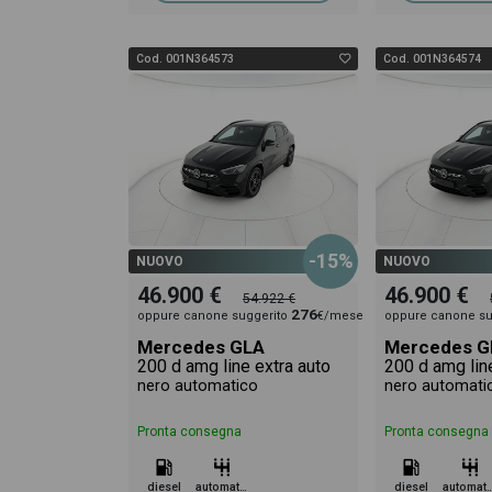
Cod. 001N364573
Cod. 001N364574
-15%
NUOVO
NUOVO
46.900 €
46.900 €
54.922 €
276
oppure canone suggerito
€/mese
oppure canone su
Mercedes GLA
Mercedes G
200 d amg line extra auto
200 d amg lin
nero automatico
nero automati
Pronta consegna
Pronta consegna
diesel
automatico
diesel
automa