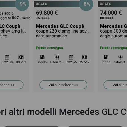
-9%
-8%
USATO
USATO
69.800 €
74.000 €
68.800 €
507
ggerito
€/mese
75.800 €
80.000 €
LC Coupè
Mercedes GLC Coupè
Mercedes G
coupe 300 de phev amg line premium plus 4matic auto
coupe 220 d amg line advanced 4matic auto
tico
nero automatico
grigio automa
Pronta consegna
Pronta consegna
07/2023
30.719
ibrido
automatico
02/2025
27.517
ibrido
automatico
scheda >>
Vai alla scheda >>
Vai alla
ri altri modelli Mercedes GLC 