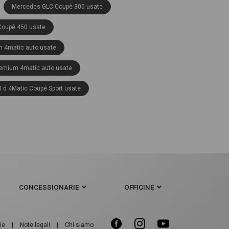
Mercedes GLC Coupè 300 usate
oupè 450 usate
 4matic auto usate
emium 4matic auto usate
d 4Matic Coupé Sport usate
anced 4matic auto usate
remium plus 4matic auto usate
on plus 4matic auto usate
mium auto usate
CONCESSIONARIE
OFFICINE
t 4matic auto usate
Coupé Premium usate
ie
|
Note legali
|
Chi siamo