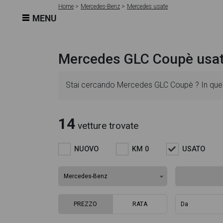
Home
Mercedes-Benz
Mercedes usate
MENU
Mercedes GLC Coupè usa
Stai cercando Mercedes GLC Coupè ? In quest
dettagliate e sempre aggiornate in modo da ai
14
vetture trovate
l'alimentazione, dati tecnici, dotazioni stand
NUOVO
KM 0
USATO
ricca gallery fotografica per poter vedere ogni 
Questo ti permetterà di valutare al meglio l'e
PREZZO
RATA
troverai anche il listino prezzi, eventuale offe