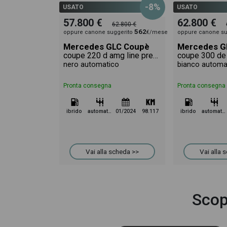
-8%
USATO
USATO
57.800 €
62.800 €
62.800 €
562
oppure canone suggerito
€/mese
oppure canone su
Mercedes GLC Coupè
Mercedes G
coupe 220 d amg line premium 4matic auto
nero automatico
bianco automa
Pronta consegna
Pronta consegna
ibrido
automatico
01/2024
98.117
ibrido
automatico
Vai alla scheda >>
Vai alla 
Scop