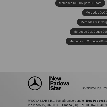
Mercedes GLC Coupè 200 usate
Mercedes GLC C
Mercedes GLC Coup
Mercedes GLC Coupè 200 
Mercedes GLC Coupè 200 mh
Mercedes GLC Coupè 220
Mercedes GLC Coupè 220 d amg
Mercedes GLC Coupè 220 d
Mercedes GLC C
Selezionato Top Deal
Mercedes GLC Coupè
Mercedes GLC Coupè
PADOVA STAR S.R.L. Società Unipersonale -
New PadovaSt
Via Visco, 27, CAP 35010 Limena (PD) - Tel. +39 049 884899