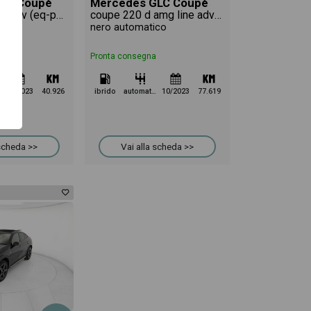
LC Coupè
Mercedes GLC Coupè
coupe 300 de phev (eq-power) premium plus 4matic auto
coupe 220 d amg line advanced 4matic auto
tico
nero automatico
Pronta consegna
03/2023
40.926
ibrido
automatico
10/2023
77.619
 scheda >>
Vai alla scheda >>