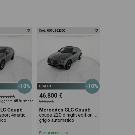
Cod. 001U362300
-10%
-10%
USATO
46.800 €
50.000 €
658
uggerito
€/mese
51.800 €
LC Coupè
Mercedes GLC Coupè
coupe 220 d sport 4matic auto
coupe 220 d night edition 4matic auto
tico
grigio automatico
Pronta consegna