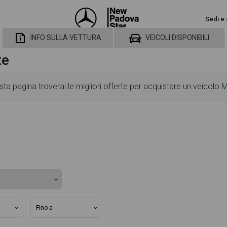
Sedi e 
INFO SULLA VETTURA
VEICOLI DISPONIBILI
te
a pagina troverai le migliori offerte per acquistare un veicolo
utarti a scegliere quella più adatta alle tue necessità, sono pre
ard ed opzionali, colorazione esterna e colorazione degli interni
singolo dettaglio del veicolo, dalle caratteristiche esterne al desi
ventuale decisione di provare il veicolo o acquistarlo online! Al
rta e rata consigliata per l'acquisto del veicolo.