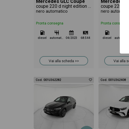
Mercedes GLC Coupè
Mercedes G
coupe 220 d night edition plus 4matic auto
nero automatico
nero automati
Pronta consegna
Pronta consegna
diesel
automatico
04/2023
68.544
diesel
automatico
Vai alla scheda >>
Vai alla 
Cod. 001U362282
Cod. 001U362408