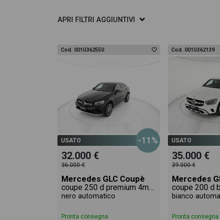
APRI
FILTRI AGGIUNTIVI
Cod. 001U362550
Cod. 001U362139
-11%
USATO
USATO
32.000 €
35.000 €
36.000 €
39.000 €
Mercedes GLC Coupè
Mercedes G
coupe 250 d premium 4matic auto
nero automatico
bianco automa
Pronta consegna
Pronta consegna