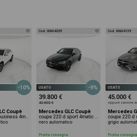
Cod. 006U4029
Cod. 006U4139
-10%
-9%
USATO
USATO
39.800 €
45.000 €
43.800 €
oppure canone s
LC Coupè
Mercedes GLC Coupè
Mercedes G
coupe 200 d business 4matic auto
coupe 220 d sport 4matic auto
tico
nero automatico
grigio automa
Pronta consegna
Pronta consegna