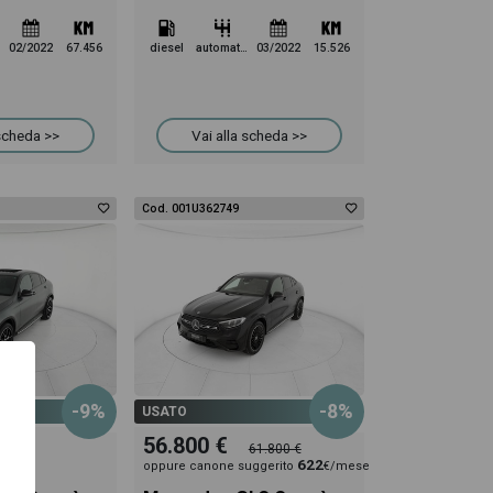
02/2022
67.456
diesel
automatico
03/2022
15.526
 scheda >>
Vai alla scheda >>
Cod. 001U362749
-9%
-8%
USATO
56.800 €
61.800 €
622
oppure canone suggerito
€/mese