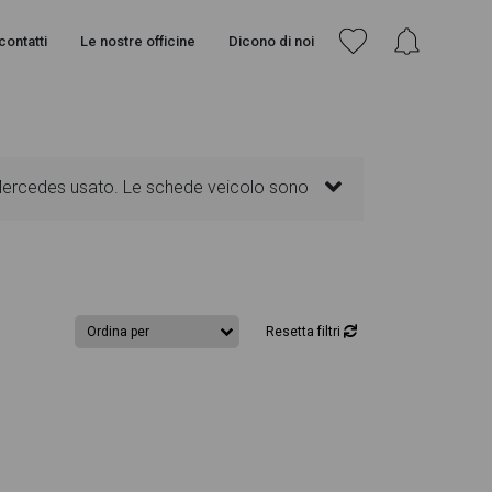
contatti
Le nostre officine
Dicono di noi
 Mercedes usato. Le schede veicolo sono
senti informazioni essenziali come
. Ogni annuncio di GLC Coupè dispone di una
Resetta filtri
gn degli interni in alta definizione.
l'interno della pagina Mercedes GLC Coupè