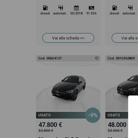
diesel
automatico
03/2018
91.556
diesel
automatico
Vai alla scheda >>
Vai alla 
Cod. 006U4127
Cod. 001U362869
-9%
USATO
USATO
47.800 €
48.000 €
52.800 €
53.000 €