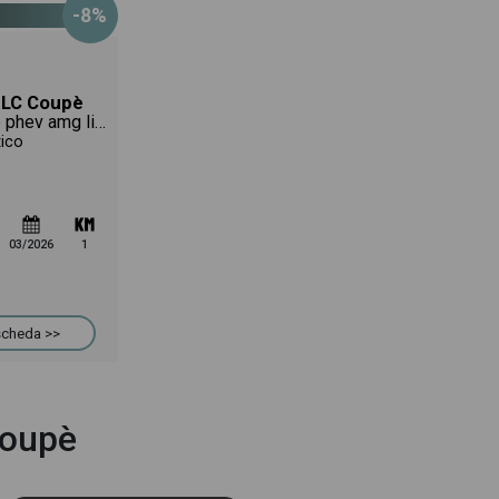
-8%
LC Coupè
coupe 300 de phev amg line premium 4matic auto
tico
03/2026
1
 scheda >>
Coupè