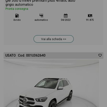
gle 300 d mhev premium plus 4matic auto
grigio automatico
Pronta consegna
ibrido
automatico
04/2022
91.875
Vai alla scheda >>
USATO Cod. 001U362640