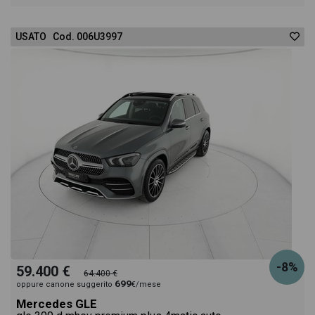
anche il listino prezzi, eventuale offerta e rata
USATO Cod. 006U3997
consigliata per l'acquisto del veicolo.
-8%
59.400 €
64.400 €
699
oppure canone suggerito
€/mese
Mercedes GLE