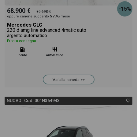
-15%
68.900 €
80.698 €
577
oppure canone suggerito
€/mese
Mercedes GLC
220 d amg line advanced 4matic auto
argento automatico
Pronta consegna
ibrido
automatico
Vai alla scheda >>
NUOVO Cod. 001N364943