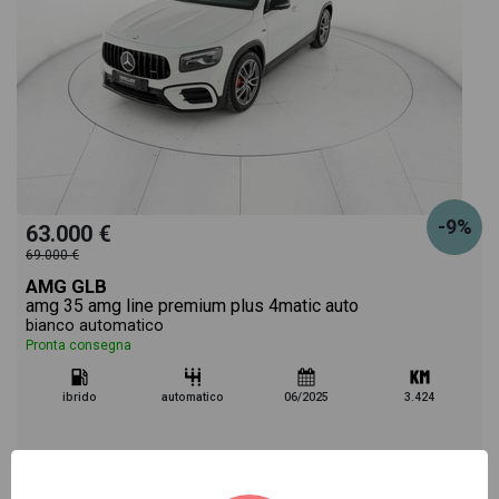
-9%
63.000 €
69.000 €
AMG GLB
amg 35 amg line premium plus 4matic auto
bianco automatico
Pronta consegna
ibrido
automatico
06/2025
3.424
Vai alla scheda >>