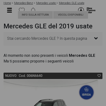
Home
Mercedes-Benz
Mercedes usate
Mercedes GLE usate
INFO SULLA VETTURA
VEICOLI DISPONIBILI
Mercedes GLE del 2019 usate
Stai cercando Mercedes GLE ? In questa pagina
troverai le migliori offerte per acquistare un veicolo
Al momento non sono presenti i veicoli
Mercedes GLE
Ma ti possiamo proporre i seguenti veicoli
Mercedes usato. Le schede veicolo sono
dettagliate e sempre aggiornate in modo da aiutarti
NUOVO Cod. 006N6640
a scegliere quella più adatta alle tue necessità,
sono presenti informazioni essenziali come