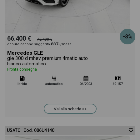
-8%
66.400 €
72.400 €
837
oppure canone suggerito
€/mese
Mercedes GLE
gle 300 d mhev premium 4matic auto
bianco automatico
Pronta consegna
ibrido
automatico
04/2023
49.157
Vai alla scheda >>
USATO Cod. 006U4140