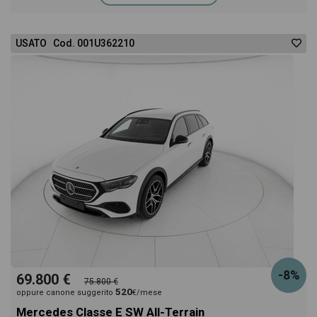
USATO Cod. 001U362210
-8%
69.800 €
75.800 €
520
oppure canone suggerito
€/mese
Mercedes Classe E SW All-Terrain