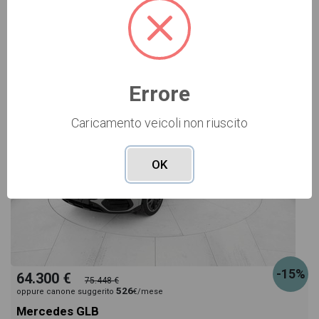
NUOVO Cod. 001N364643
Errore
Caricamento veicoli non riuscito
OK
-15%
64.300 €
75.448 €
526
oppure canone suggerito
€/mese
Mercedes GLB