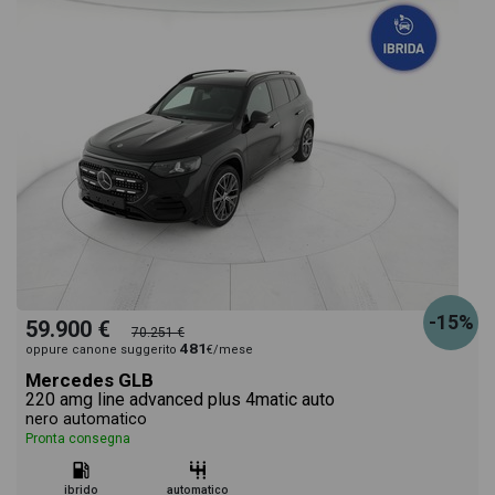
-15%
59.900 €
70.251 €
481
oppure canone suggerito
€/mese
Mercedes GLB
220 amg line advanced plus 4matic auto
nero automatico
Pronta consegna
ibrido
automatico