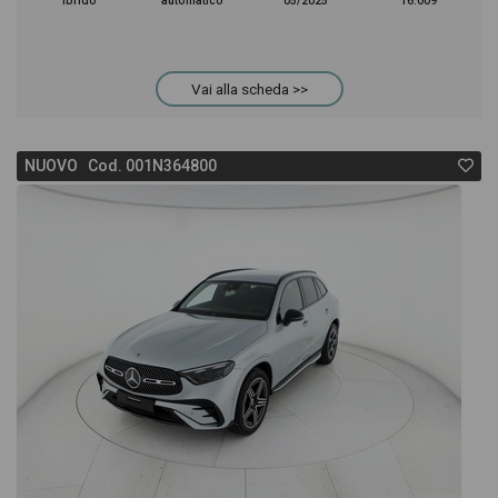
ibrido
automatico
05/2025
16.009
Vai alla scheda >>
NUOVO Cod. 001N364800