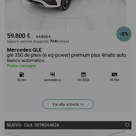
-8%
59.800 €
64.800 €
734
oppure canone suggerito
€/mese
Mercedes GLE
gle 350 de phev (e eq-power) premium plus 4matic auto
bianco automatico
Pronta consegna
ibrido
automatico
03/2023
78.944
Vai alla scheda >>
NUOVO Cod. 001N364636