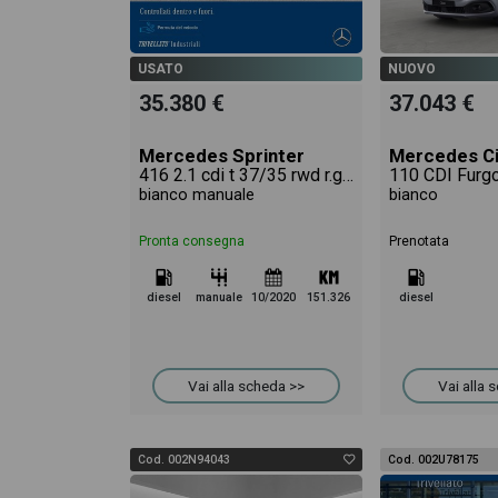
del veicolo.
USATO
NUOVO
35.380 €
37.043 €
Mercedes Sprinter
Mercedes Ci
416 2.1 cdi t 37/35 rwd r.gem. evi
110 CDI Furg
bianco manuale
bianco
Pronta consegna
Prenotata
diesel
manuale
10/2020
151.326
diesel
Vai alla scheda >>
Vai alla 
Cod. 002N94043
Cod. 002U78175