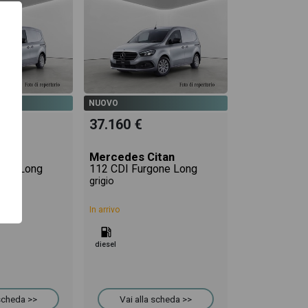
NUOVO
37.160 €
itan
Mercedes Citan
one Long
112 CDI Furgone Long
grigio
In arrivo
diesel
 scheda >>
Vai alla scheda >>