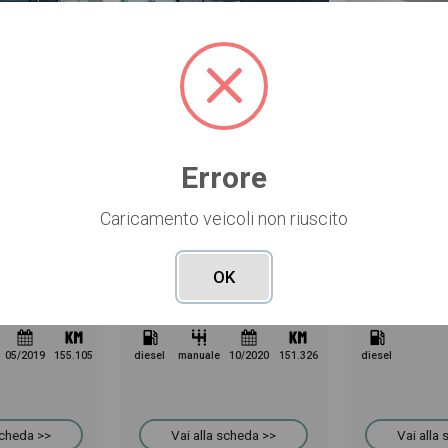
USATO
NUOVO
Errore
35.380 €
37.043 €
Caricamento veicoli non riuscito
ito
Mercedes Sprinter
Mercedes C
119 cdi long mixto business auto e6
416 2.1 cdi t 37/35 rwd r.gem. evi
110 CDI Furg
ico
bianco manuale
bianco
OK
Pronta consegna
Prenotata
05/2019
155.105
diesel
manuale
10/2020
151.326
diesel
scheda >>
Vai alla scheda >>
Vai alla