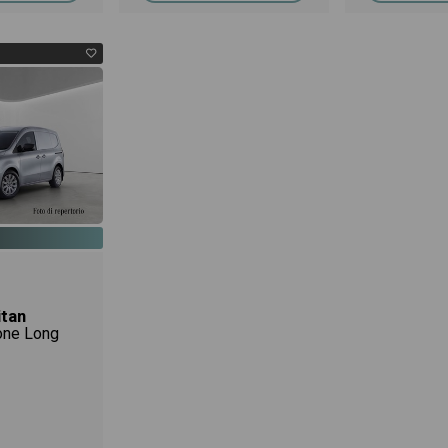
tan
one Long