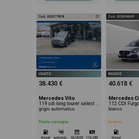
Cod. 002U77818
Cod. 002N94049
USATO
NUOVO
38.430 €
40.618 €
Mercedes Vito
Mercedes Ci
119 cdi long tourer select auto my19
112 CDI Furg
grigio automatico
bianco
Pronta consegna
In arrivo
diesel
automatico
06/2020
176.385
diesel