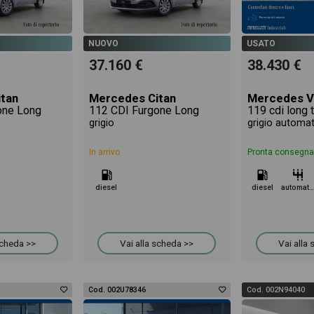
NUOVO
USATO
37.160 €
38.430 €
tan
Mercedes Citan
Mercedes V
one Long
112 CDI Furgone Long
grigio
grigio automa
In arrivo
Pronta consegna
diesel
diesel
automatico
scheda >>
Vai alla scheda >>
Vai alla
Cod. 002U78346
Cod. 002N94040