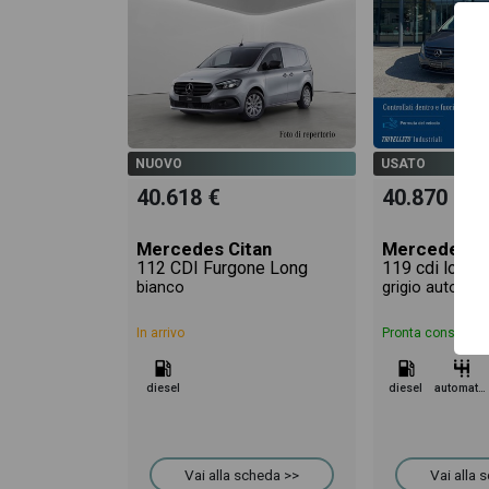
NUOVO
USATO
40.618 €
40.870 €
Mercedes Citan
Mercedes V
112 CDI Furgone Long
bianco
grigio automat
In arrivo
Pronta consegna
diesel
diesel
automatico
Vai alla scheda >>
Vai alla 