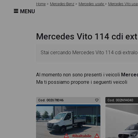
Home
Mercedes-Benz
Mercedes usate
Mercedes Vito usa
MENU
Mercedes Vito 114 cdi ext
Stai cercando Mercedes Vito 114 cdi extralon
Le schede veicolo sono dettagliate e sempre a
Al momento non sono presenti i veicoli
Merced
Ma ti possiamo proporre i seguenti veicoli
essenziali come l'alimentazione, dati tecnici,
cdi extralong mixto pro auto dispone di una ri
Cod. 002U78346
Cod. 002N94040
design degli interni in alta definizione. Questo
All'interno della pagina Mercedes Vito 114 cdi 