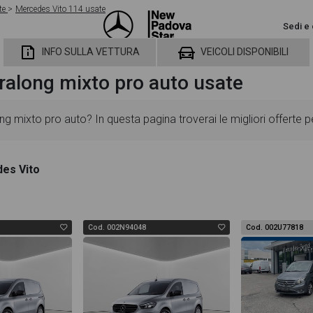
te
Mercedes Vito 114 usate
Sedi e 
INFO SULLA VETTURA
VEICOLI DISPONIBILI
ralong mixto pro auto usate
g mixto pro auto? In questa pagina troverai le migliori offerte 
ggiornate in modo da aiutarti a scegliere quella più adatta alle
es Vito
 dotazioni standard ed opzionali, colorazione esterna e colorazion
cca gallery fotografica per poter vedere ogni singolo dettaglio de
Cod. 002N94048
Cod. 002U77818
 ti permetterà di valutare al meglio l'eventuale decisione di provar
extralong mixto pro auto troverai anche il listino prezzi, eventual