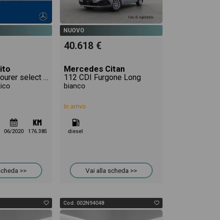
NUOVO
40.618 €
ito
Mercedes Citan
119 cdi long tourer select auto my19
112 CDI Furgone Long
tico
bianco
In arrivo
06/2020
176.385
diesel
 scheda >>
Vai alla scheda >>
Cod. 002N94048