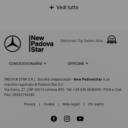
Vedi tutto
Mercedes CLA Coupè 180 d premium auto
Mercedes CLA Coupè 180 d Sport auto
Mercedes CLA Coupè 180 premium auto
Selezionato Top Dealers Italia
Mercedes CLA Coupè 180 con cambio automatico
Mercedes CLA Coupè 180 bianco
CONCESSIONARIE
OFFICINE
Mercedes CLA Coupè 180 nero
PADOVA STAR S.R.L. Società Unipersonale -
New PadovaStar
è un
marchio registrato di Padova Star S.r.l
Via Visco, 27, CAP 35010 Limena (PD) - Tel. +39 049 8848999 - P.IVA e Cod.
Fisc. 05063790280
Privacy
|
Cookie
|
Note legali
|
Chi siamo