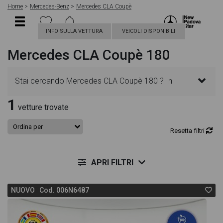
Home
Mercedes-Benz
Mercedes CLA Coupè
INFO SULLA VETTURA
VEICOLI DISPONIBILI
Mercedes CLA Coupè 180
Stai cercando Mercedes CLA Coupè 180 ? In
1
questa pagina troverai le migliori offerte per
vetture trovate
acquistare un veicolo Mercedes nuovo. Le schede
Resetta filtri
veicolo sono dettagliate e sempre aggiornate in
APRI FILTRI
modo da aiutarti a scegliere quella più adatta alle
NUOVO Cod. 006N6487
tue necessità, sono presenti informazioni essenziali