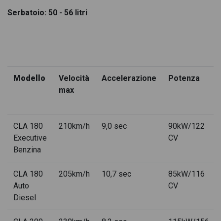
Serbatoio: 50 - 56 litri
Mercedes CLA Coupè 4MATIC
Mercedes CLA Coupè advanced plus
Mercedes CLA Coupè advanced plus 4matic auto
Mercedes CLA Coupè advanced plus auto
Modello
Velocità
Accelerazione
Potenza
max
Mercedes CLA Coupè amg line advanced plus
Mercedes CLA Coupè amg line advanced plus 4matic auto
CLA 180
210km/h
9,0 sec
90kW/122
Mercedes CLA Coupè amg line advanced plus auto
Executive
CV
Benzina
Mercedes CLA Coupè + amg line premium
CLA 180
205km/h
10,7 sec
85kW/116
Mercedes CLA Coupè amg line premium 4matic auto
Auto
CV
Mercedes CLA Coupè amg line premium auto
Diesel
Mercedes CLA Coupè + con tecnologia EQ