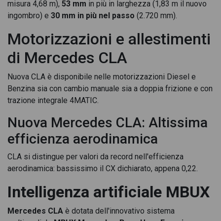
misura 4,68 m),
53 mm
in più in larghezza (1,83 m il nuovo
auto
ingombro) e
30 mm in più nel passo
(2.720 mm).
Mercedes CLA Coupè 200 amg line advanced plus auto
Motorizzazioni e allestimenti
Mercedes CLA Coupè 200 amg line premium 4matic auto
di Mercedes CLA
Mercedes CLA Coupè 200 amg line premium auto
Nuova CLA è disponibile nelle motorizzazioni Diesel e
Mercedes CLA Coupè 200 d amg line advanced plus auto
Benzina sia con cambio manuale sia a doppia frizione e con
trazione integrale 4MATIC.
Mercedes CLA Coupè 200 d amg line premium auto
Nuova Mercedes CLA: Altissima
Mercedes CLA Coupè 200 d amg line premium plus auto
efficienza aerodinamica
Mercedes CLA Coupè 200 d Automatic Coupe'
CLA si distingue per valori da record nell'efficienza
Mercedes CLA Coupè 200 d night edition auto
aerodinamica: bassissimo il CX dichiarato, appena 0,22.
Mercedes CLA Coupè 200 d premium
Intelligenza artificiale MBUX
Mercedes CLA Coupè 200 d premium 4matic auto
Mercedes CLA
è dotata dell'innovativo sistema