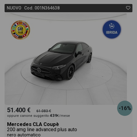
NUOVO Cod. 001N364638
-16%
51.400 €
61.083 €
439
oppure canone suggerito
€/mese
Mercedes CLA Coupè
200 amg line advanced plus auto
nero automatico