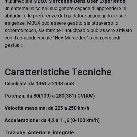
multimediale
MBUX Mercedes-Benz User Experience,
Mercedes CLA Coupè 200 d premium auto
un sistema unico nel suo genere capace di apprendere le
Mercedes CLA Coupè 200 premium
abitudini e le preferenze del guidatore anticipando le sue
esigenze. MBUX può essere gestito sia attraverso lo
Mercedes CLA Coupè 200 Premium auto
schermo touch, sia tramite il touchpad o può essere attivato
con il comando vocale "Hey Mercedes" o con comandi
Mercedes CLA Coupè 250 + advanced plus
gestuali.
Mercedes CLA Coupè 250 + amg line premium
Mercedes CLA Coupè 250 + con tecnologia EQ
Caratteristiche Tecniche
Mercedes CLA Coupè 250 e phev amg line advanced plus auto
Cilindrata: da 1461 a 2143 cm3
Mercedes CLA Coupè 250 e phev (eq-power) premium auto
Potenza: da 80(109) a 280(381) CV(KW)
Mercedes CLA Coupè 250 e Plug-in hybrid
Velocità massima: da 205 a 250 km/h
Mercedes CLA Coupè 250 + premium
Accelerazione: da 4,2 a 11,6 (0-100 km/h)
Mercedes CLA Coupè 250 + premium plus
Trazione: Anteriore, Integrale
Mercedes CLA Coupè 350 premium 4matic