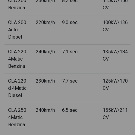
CLA 200
230km/h
8,2 sec
115kW/156
Benzina
CV
Mercedes CLA Coupè d amg line advanced plus auto
Mercedes CLA Coupè d amg line premium auto
CLA 200
220km/h
9,0 sec
100kW/136
Auto
CV
Mercedes CLA Coupè d amg line premium plus auto
Diesel
Mercedes CLA Coupè d Automatic Coupe'
CLA 220
240km/h
7,1 sec
135kW/184
Mercedes CLA Coupè d executive auto
4Matic
CV
Benzina
Mercedes CLA Coupè d night edition auto
CLA 220
230km/h
7,7 sec
125kW/170
Mercedes CLA Coupè d premium
d 4Matic
CV
Mercedes CLA Coupè d premium 4matic auto
Diesel
Mercedes CLA Coupè d premium auto
CLA 250
240km/h
6,5 sec
155kW/211
4Matic
Mercedes CLA Coupè d Sport auto
CV
Benzina
Mercedes CLA Coupè e phev amg line advanced plus auto