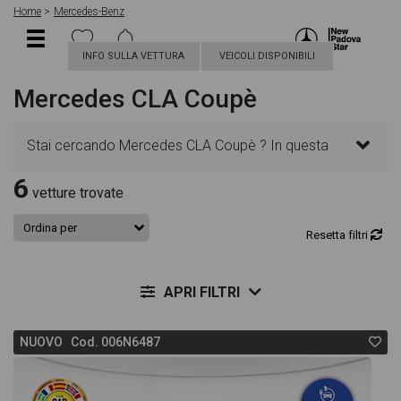
Home
Mercedes-Benz
INFO SULLA VETTURA
VEICOLI DISPONIBILI
Mercedes CLA Coupè
Stai cercando Mercedes CLA Coupè ? In questa
6
pagina troverai le migliori offerte per acquistare un
vetture trovate
veicolo Mercedes nuovo. Le schede veicolo sono
Resetta filtri
dettagliate e sempre aggiornate in modo da aiutarti
APRI FILTRI
a scegliere quella più adatta alle tue necessità,
NUOVO Cod. 006N6487
sono presenti informazioni essenziali come