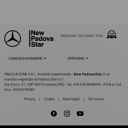
Mercedes CLA Coupè e phev (eq-power) premium auto
Mercedes CLA Coupè e Plug-in hybrid
Mercedes CLA Coupè + premium
Selezionato Top Dealers Italia
Mercedes CLA Coupè premium 4matic
Mercedes CLA Coupè Premium auto
CONCESSIONARIE
OFFICINE
Mercedes CLA Coupè + premium plus
Mercedes CLA Coupè 180 con cambio automatico
PADOVA STAR S.R.L. Società Unipersonale -
New PadovaStar
è un
marchio registrato di Padova Star S.r.l
Via Visco, 27, CAP 35010 Limena (PD) - Tel. +39 049 8848999 - P.IVA e Cod.
Mercedes CLA Coupè 200 con cambio automatico
Fisc. 05063790280
Mercedes CLA Coupè 200 con cambio manuale
Privacy
|
Cookie
|
Note legali
|
Chi siamo
Mercedes CLA Coupè 250 con cambio automatico
Mercedes CLA Coupè 350 con cambio automatico