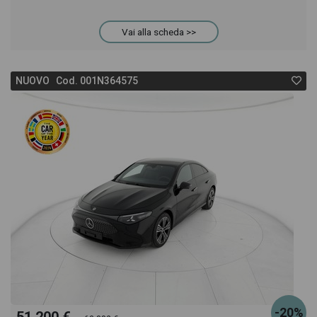
CLA Coupè troverai anche il listino prezzi, eventuale
Vai alla scheda >>
offerta e rata consigliata per l'acquisto del veicolo.
NUOVO Cod. 001N364575
-20%