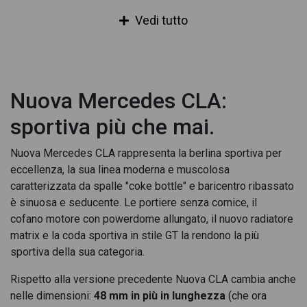
Mercedes CLA Coupè 180 d amg line advanced plus auto
Vedi tutto
Mercedes CLA Coupè 180 d Automatic Coupe'
Mercedes CLA Coupè 180 d executive auto
Mercedes CLA Coupè 180 d premium auto
Nuova Mercedes CLA:
Mercedes CLA Coupè 180 d Sport auto
sportiva più che mai.
Mercedes CLA Coupè 180 premium auto
Nuova Mercedes CLA rappresenta la berlina sportiva per
Mercedes CLA Coupè 200 4MATIC
eccellenza, la sua linea moderna e muscolosa
caratterizzata da spalle "coke bottle" e baricentro ribassato
Mercedes CLA Coupè 200 advanced plus
è sinuosa e seducente. Le portiere senza cornice, il
cofano motore con powerdome allungato, il nuovo radiatore
Mercedes CLA Coupè 200 advanced plus 4matic auto
matrix e la coda sportiva in stile GT la rendono la più
Mercedes CLA Coupè 200 advanced plus auto
sportiva della sua categoria.
Mercedes CLA Coupè 200 amg line advanced plus
Rispetto alla versione precedente Nuova CLA cambia anche
nelle dimensioni:
48 mm in più in lunghezza
(che ora
Mercedes CLA Coupè 200 amg line advanced plus 4matic