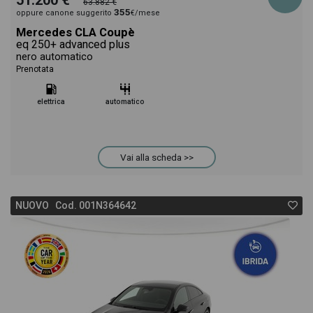
51.200 €
63.882 €
355
oppure canone suggerito
€/mese
Mercedes CLA Coupè
eq 250+ advanced plus
nero automatico
Prenotata
elettrica
automatico
Vai alla scheda >>
NUOVO Cod. 001N364642