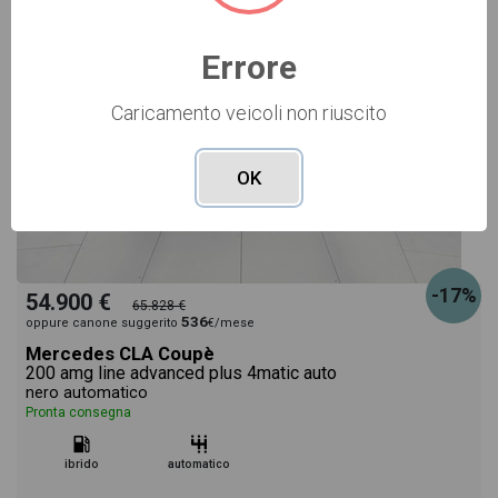
Errore
Caricamento veicoli non riuscito
OK
-17%
54.900 €
65.828 €
536
oppure canone suggerito
€/mese
Mercedes CLA Coupè
200 amg line advanced plus 4matic auto
nero automatico
Pronta consegna
ibrido
automatico