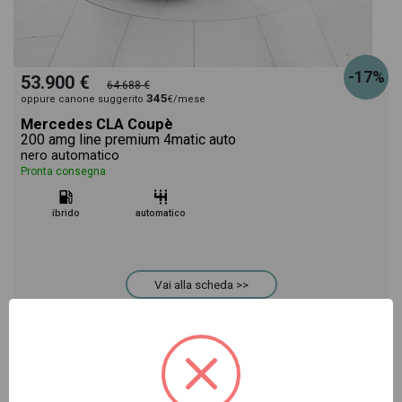
-17%
53.900 €
64.688 €
345
oppure canone suggerito
€/mese
Mercedes CLA Coupè
200 amg line premium 4matic auto
nero automatico
Pronta consegna
ibrido
automatico
Vai alla scheda >>
NUOVO Cod. 001N363706