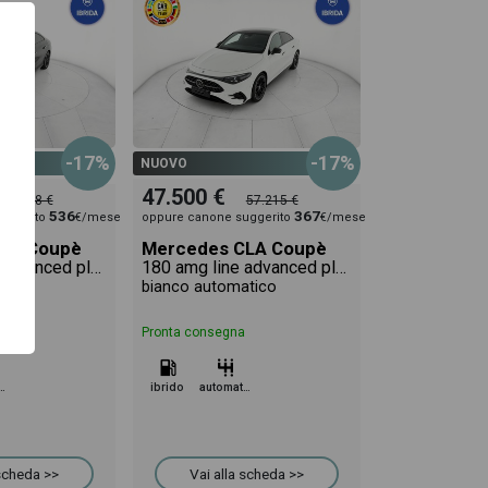
-17%
-17%
NUOVO
47.500 €
65.828 €
57.215 €
536
367
uggerito
€/mese
oppure canone suggerito
€/mese
LA Coupè
Mercedes CLA Coupè
200 amg line advanced plus 4matic auto
180 amg line advanced plus auto
co
bianco automatico
Pronta consegna
omatico
ibrido
automatico
 scheda >>
Vai alla scheda >>