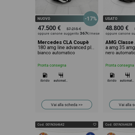
veicolo.
-17%
NUOVO
USATO
47.500 €
48.800 €
57.215 €
367
oppure canone suggerito
€/mese
oppure canone su
Mercedes CLA Coupè
AMG Classe
180 amg line advanced plus auto
bianco automatico
nero automati
Pronta consegna
Pronta consegna
ibrido
automatico
ibrido
automatico
Vai alla scheda >>
Vai alla 
Cod. 001N364642
Cod. 001N364638