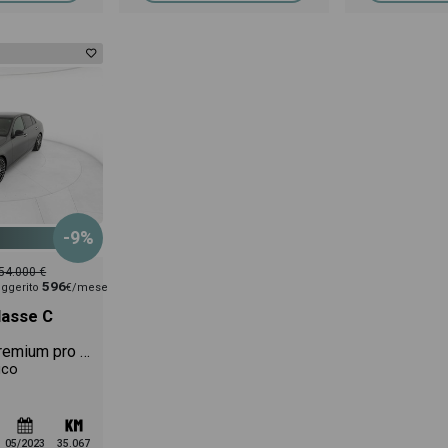
-9%
54.000 €
596
ggerito
€/mese
asse C
300 d mhev premium pro 4matic auto
ico
05/2023
35.067