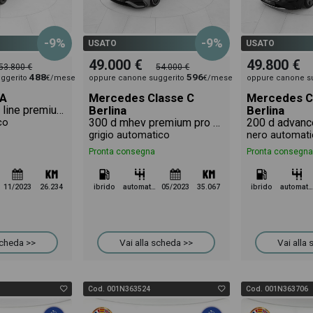
-9%
-9%
USATO
USATO
49.000 €
49.800 €
53.800 €
54.000 €
488
596
ggerito
€/mese
oppure canone suggerito
€/mese
oppure canone s
 A
Mercedes Classe C
Mercedes C
a amg 35 amg line premium 4matic auto
Berlina
Berlina
300 d mhev premium pro 4matic auto
200 d advanc
co
grigio automatico
nero automati
Pronta consegna
Pronta consegna
11/2023
26.234
ibrido
automatico
05/2023
35.067
ibrido
automatico
scheda >>
Vai alla scheda >>
Vai alla
Cod. 001N363524
Cod. 001N363706