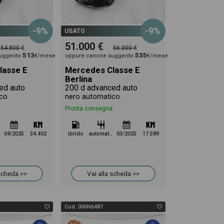
-9%
-9%
USATO
51.000 €
54.800 €
56.000 €
513
535
uggerito
€/mese
oppure canone suggerito
€/mese
lasse E
Mercedes Classe E
Berlina
ed auto
200 d advanced auto
co
nero automatico
Pronta consegna
04/2025
34.402
ibrido
automatico
03/2025
17.589
 scheda >>
Vai alla scheda >>
Cod. 006N6487