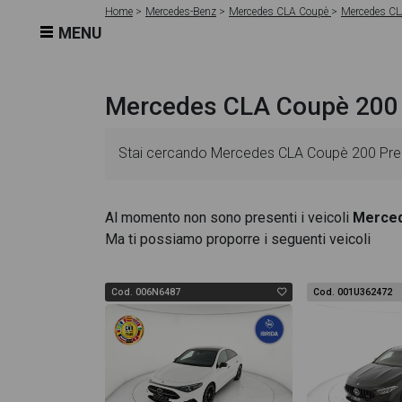
Home
Mercedes-Benz
Mercedes CLA Coupè
Mercedes CL
MENU
Mercedes CLA Coupè 200
Stai cercando Mercedes CLA Coupè 200 Premiu
schede veicolo sono dettagliate e sempre aggi
Al momento non sono presenti i veicoli
Merce
Ma ti possiamo proporre i seguenti veicoli
essenziali come l'alimentazione, dati tecnici,
Coupè 200 Premium auto dispone di una ricca g
Cod. 006N6487
Cod. 001U362472
design degli interni in alta definizione. Questo
All'interno della pagina Mercedes CLA Coupè 20