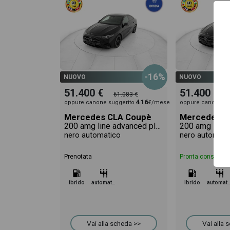
-16%
NUOVO
NUOVO
51.400 €
51.400 €
61.083 €
416
oppure canone suggerito
€/mese
oppure canone su
Mercedes CLA Coupè
Mercedes C
200 amg line advanced plus auto
nero automatico
nero automati
Prenotata
Pronta consegna
ibrido
automatico
ibrido
automa
Vai alla scheda >>
Vai alla 