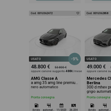
Cod. 001U362472
Cod. 001U362858
-9%
USATO
USATO
48.800 €
49.000 €
53.800 €
488
oppure canone suggerito
€/mese
oppure canone su
AMG Classe A
Mercedes Cl
a amg 35 amg line premium 4matic auto
Berlina
nero automatico
grigio automat
Pronta consegna
Pronta consegna
ibrido
automatico
11/2023
26.234
ibrido
automatico