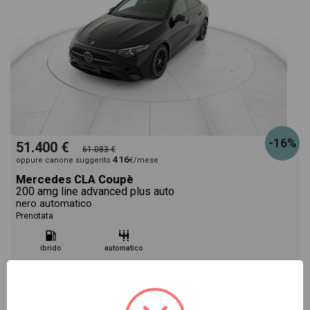
-16%
51.400 €
61.083 €
416
oppure canone suggerito
€/mese
Mercedes CLA Coupè
200 amg line advanced plus auto
nero automatico
Prenotata
ibrido
automatico
Vai alla scheda >>