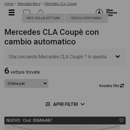
Home
Mercedes-Benz
Mercedes CLA Coupè
INFO SULLA VETTURA
VEICOLI DISPONIBILI
Mercedes CLA Coupè con
cambio automatico
Stai cercando Mercedes CLA Coupè ? In questa
6
pagina troverai le migliori offerte per acquistare un
vetture trovate
veicolo Mercedes nuovo. Le schede veicolo sono
Resetta filtri
dettagliate e sempre aggiornate in modo da aiutarti
APRI FILTRI
a scegliere quella più adatta alle tue necessità,
NUOVO Cod. 006N6487
sono presenti informazioni essenziali come