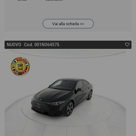
CLA Coupè troverai anche il listino prezzi, eventuale
Vai alla scheda >>
offerta e rata consigliata per l'acquisto del veicolo.
NUOVO Cod. 001N364575