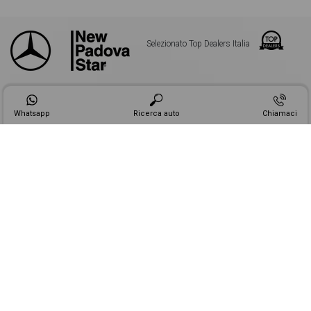
Selezionato Top Dealers Italia
CONCESSIONARIE
OFFICINE
Whatsapp
Ricerca auto
Chiamaci
PADOVA STAR S.R.L. Società Unipersonale -
New PadovaStar
è un
marchio registrato di Padova Star S.r.l
Via Visco, 27, CAP 35010 Limena (PD) - Tel. +39 049 8848999 - P.IVA e Cod.
Fisc. 05063790280
Privacy
|
Cookie
|
Note legali
|
Chi siamo
Made in
Web Industry ®