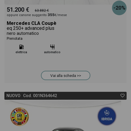
-20%
51.200 €
63.882 €
355
oppure canone suggerito
€/mese
Mercedes CLA Coupè
eq 250+ advanced plus
nero automatico
Prenotata
elettrica
automatico
Vai alla scheda >>
NUOVO Cod. 001N364642