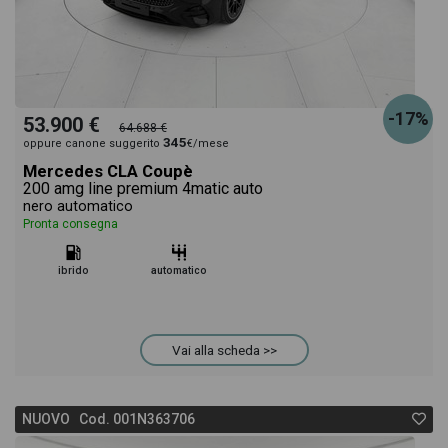
-17%
53.900 €
64.688 €
345
oppure canone suggerito
€/mese
Mercedes CLA Coupè
200 amg line premium 4matic auto
nero automatico
Pronta consegna
ibrido
automatico
Vai alla scheda >>
NUOVO Cod. 001N363706