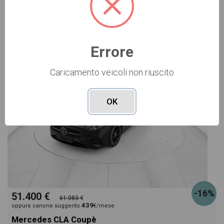
NUOVO Cod. 001N364638
Errore
Caricamento veicoli non riuscito
OK
-16%
51.400 €
61.083 €
439
oppure canone suggerito
€/mese
Mercedes CLA Coupè