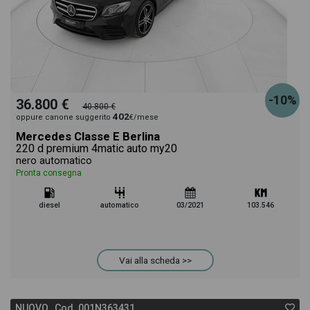
-10%
36.800 €
40.800 €
402
oppure canone suggerito
€/mese
Mercedes Classe E Berlina
220 d premium 4matic auto my20
nero automatico
Pronta consegna
diesel
automatico
03/2021
103.546
Vai alla scheda >>
NUOVO Cod. 001N363431