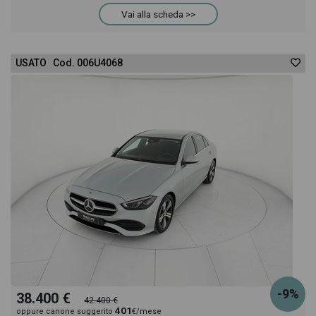
Vai alla scheda >>
USATO Cod. 006U4068
-9%
38.400 €
42.400 €
401
oppure canone suggerito
€/mese