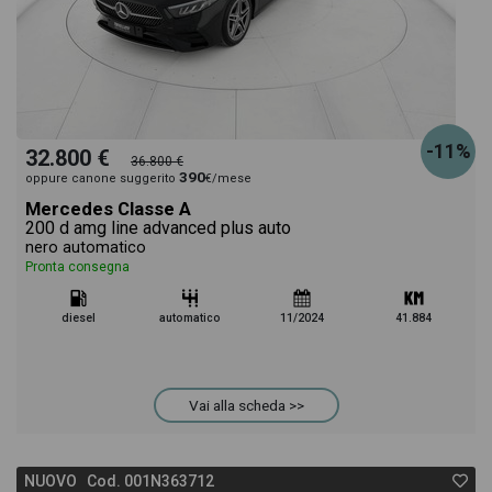
-11%
32.800 €
36.800 €
390
oppure canone suggerito
€/mese
Mercedes Classe A
200 d amg line advanced plus auto
nero automatico
Pronta consegna
diesel
automatico
11/2024
41.884
Vai alla scheda >>
NUOVO Cod. 001N363712