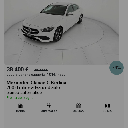
-9%
38.400 €
42.400 €
401
oppure canone suggerito
€/mese
Mercedes Classe C Berlina
200 d mhev advanced auto
bianco automatico
Pronta consegna
ibrido
automatico
03/2025
30.699