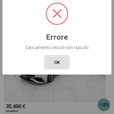
Vai alla scheda >>
USATO Cod. 001U362319
Errore
Caricamento veicoli non riuscito
OK
-10%
35.400 €
39.400 €