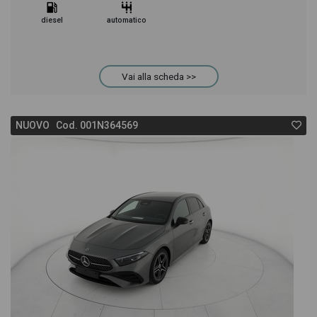
diesel
automatico
Vai alla scheda >>
NUOVO Cod. 001N364569