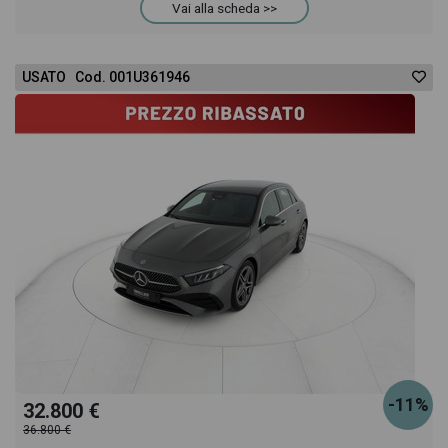
Vai alla scheda >>
Classe A troverai anche il listino prezzi, eventuale
offerta e rata consigliata per l'acquisto del veicolo.
USATO Cod. 001U361946
-11%
32.800 €
36.800 €