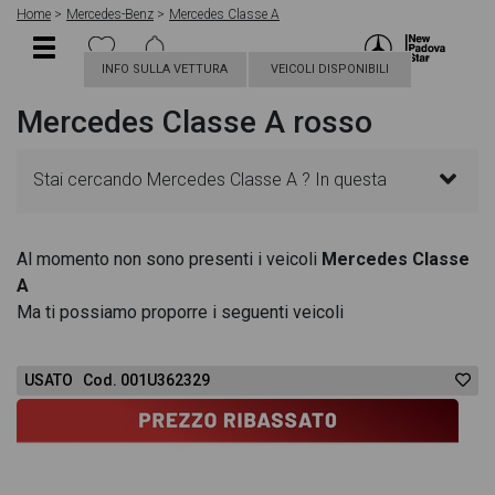
Home
Mercedes-Benz
Mercedes Classe A
INFO SULLA VETTURA
VEICOLI DISPONIBILI
Mercedes Classe A rosso
Stai cercando Mercedes Classe A ? In questa
pagina troverai le migliori offerte per acquistare un
Al momento non sono presenti i veicoli
Mercedes Classe
A
veicolo Mercedes nuovo. Le schede veicolo sono
Ma ti possiamo proporre i seguenti veicoli
dettagliate e sempre aggiornate in modo da aiutarti
USATO Cod. 001U362329
a scegliere quella più adatta alle tue necessità,
sono presenti informazioni essenziali come