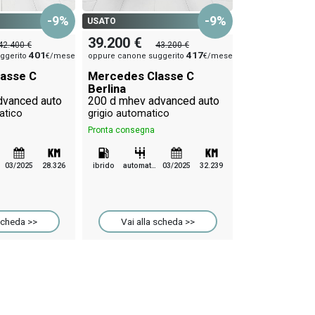
39.400 €
-9%
-9%
USATO
oppure canone su
39.200 €
42.400 €
43.200 €
Mercedes Cl
401
417
ggerito
€/mese
oppure canone suggerito
€/mese
Berlina
200 d mhev a
asse C
Mercedes Classe C
nero automati
Berlina
dvanced auto
200 d mhev advanced auto
Pronta consegna
atico
grigio automatico
Pronta consegna
ibrido
automatico
03/2025
28.326
ibrido
automatico
03/2025
32.239
Vai alla 
scheda >>
Vai alla scheda >>