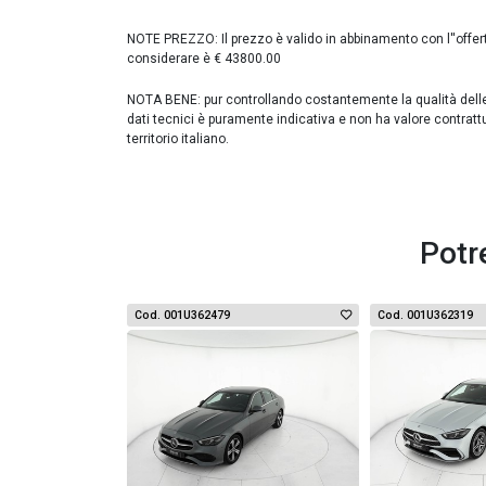
NOTE PREZZO: Il prezzo è valido in abbinamento con l''offer
considerare è € 43800.00
NOTA BENE: pur controllando costantemente la qualità delle in
dati tecnici è puramente indicativa e non ha valore contratt
territorio italiano.
Potr
Cod. 001U362479
Cod. 001U362319