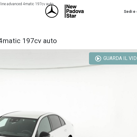
line advanced 4matic 197cv auto
Sedi e 
4matic 197cv auto
GUARDA IL VI