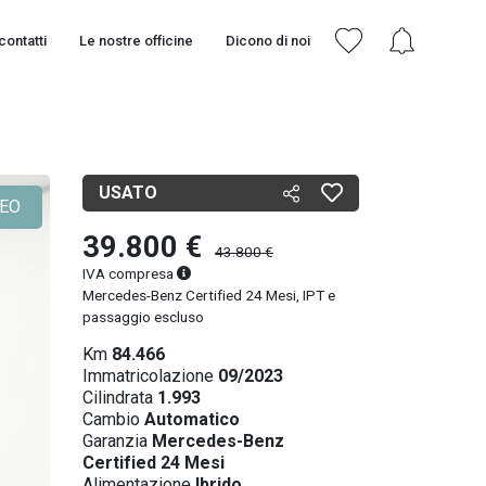
contatti
Le nostre officine
Dicono di noi
USATO
DEO
39.800 €
43.800 €
IVA compresa
Mercedes-Benz Certified 24 Mesi, IPT e
passaggio escluso
Km
84.466
Immatricolazione
09/2023
Cilindrata
1.993
Cambio
Automatico
Garanzia
Mercedes-Benz
Certified 24 Mesi
Alimentazione
Ibrido