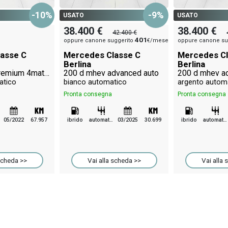
-10%
-9%
USATO
USATO
38.400 €
38.400 €
42.400 €
401
oppure canone suggerito
€/mese
oppure canone su
asse C
Mercedes Classe C
Mercedes Cl
Berlina
Berlina
220 d mhev premium 4matic auto
200 d mhev advanced auto
200 d mhev a
atico
bianco automatico
argento autom
Pronta consegna
Pronta consegna
05/2022
67.957
ibrido
automatico
03/2025
30.699
ibrido
automatico
scheda >>
Vai alla scheda >>
Vai alla 