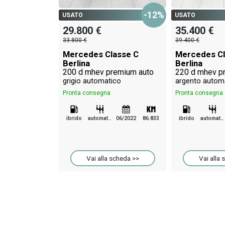
-12%
USATO
USATO
29.800 €
35.400 €
33.800 €
39.400 €
Mercedes Classe C
Mercedes Cl
Berlina
Berlina
200 d mhev premium auto
grigio automatico
argento autom
Pronta consegna
Pronta consegna
ibrido
automatico
06/2022
86.833
ibrido
automatico
Vai alla scheda >>
Vai alla 