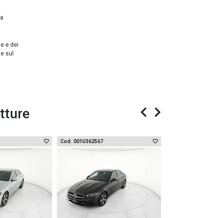
da
ie e dei
te sul
tture
Cod. 001U362567
Cod. 001U362566
USATO