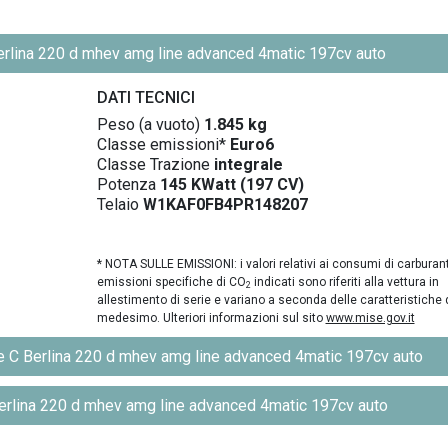
rlina 220 d mhev amg line advanced 4matic 197cv auto
DATI TECNICI
Peso (a vuoto)
1.845 kg
Classe emissioni*
Euro6
Classe Trazione
integrale
Potenza
145 KWatt (197 CV)
Telaio
W1KAF0FB4PR148207
* NOTA SULLE EMISSIONI: i valori relativi ai consumi di carburant
emissioni specifiche di CO
indicati sono riferiti alla vettura in
2
allestimento di serie e variano a seconda delle caratteristiche 
medesimo. Ulteriori informazioni sul sito
www.mise.gov.it
 Berlina 220 d mhev amg line advanced 4matic 197cv auto
lina 220 d mhev amg line advanced 4matic 197cv auto