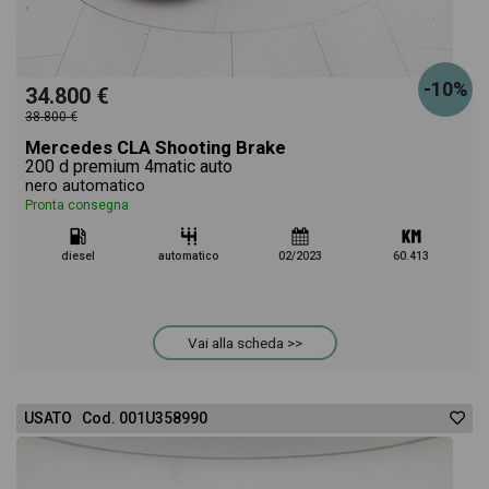
-10%
34.800 €
38.800 €
Mercedes CLA Shooting Brake
200 d premium 4matic auto
nero automatico
Pronta consegna
diesel
automatico
02/2023
60.413
Vai alla scheda >>
USATO Cod. 001U358990