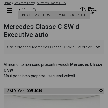
Home
Mercedes-Benz
Mercedes Classe C SW
INFO SULLA VETTURA
VEICOLI DISPONIBILI
Mercedes Classe C SW d
Executive auto
Stai cercando Mercedes Classe C SW d Executive
auto? In questa pagina troverai le migliori offerte
Al momento non sono presenti i veicoli
Mercedes Classe
C SW
per acquistare un veicolo Mercedes nuovo. Le
Ma ti possiamo proporre i seguenti veicoli
schede veicolo sono dettagliate e sempre
USATO Cod. 006U4044
aggiornate in modo da aiutarti a scegliere quella più
adatta alle tue necessità, sono presenti