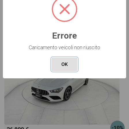
Vai alla scheda >>
Errore
USATO Cod. 001U362229
Caricamento veicoli non riuscito
OK
-10%