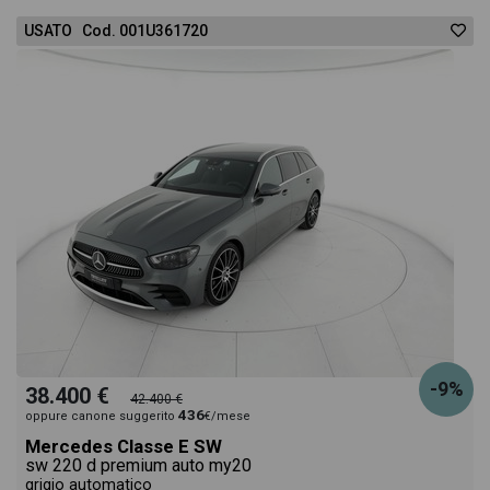
USATO Cod. 001U361720
-9%
38.400 €
42.400 €
436
oppure canone suggerito
€/mese
Mercedes Classe E SW
sw 220 d premium auto my20
grigio automatico