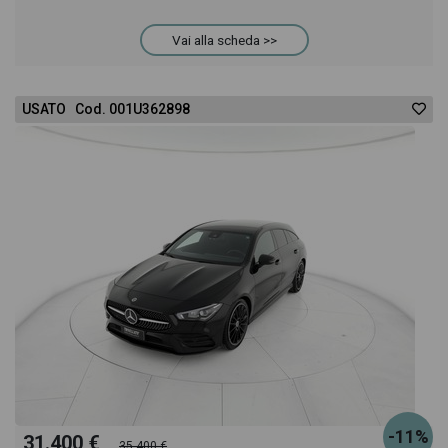
Vai alla scheda >>
acquistarlo online! All'interno della pagina Mercedes
Classe C SW d Executive auto troverai anche il
USATO Cod. 001U362898
listino prezzi, eventuale offerta e rata consigliata
per l'acquisto del veicolo.
-11%
31.400 €
35.400 €