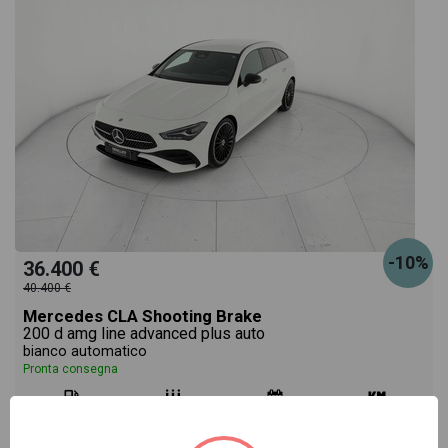
-10%
36.400 €
40.400 €
Mercedes CLA Shooting Brake
200 d amg line advanced plus auto
bianco automatico
Pronta consegna
diesel
automatico
05/2024
32.695