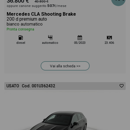
36.800 €
40.800 €
507
oppure canone suggerito
€/mese
Mercedes CLA Shooting Brake
200 d premium auto
bianco automatico
Pronta consegna
diesel
automatico
05/2023
23.406
Vai alla scheda >>
USATO Cod. 001U362432