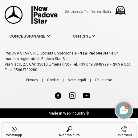
Selezionato Top Dealers Italia
CONCESSIONARIE
OFFICINE
PADOVA STAR S.R.L. Società Unipersonale -
New PadovaStar
è un
marchio registrato di Padova Star S.r.l
Via Visco, 27, CAP 35010 Limena (PD) - Tel. +39 049 8848999 - P.IVA e Cod.
Fisc. 05063790280
Privacy
|
Cookie
|
Note legali
|
Chi siamo
1
Made in
Web Industry ®
Whatsapp
Ricerca auto
Chiamaci