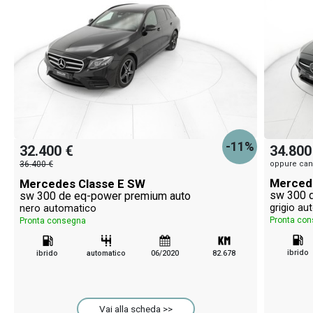
-11%
32.400 €
34.800
36.400 €
oppure can
Merced
Mercedes Classe E SW
sw 300 de eq-power premium auto
grigio au
nero automatico
Pronta co
Pronta consegna
ibrido
ibrido
automatico
06/2020
82.678
Vai alla scheda >>