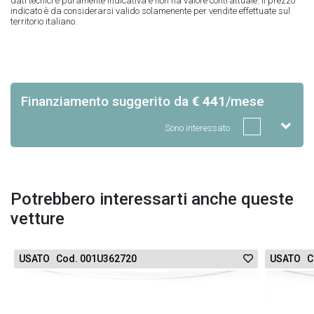
dati tecnici è puramente indicativa e non ha valore contrattuale. Il prezzo
indicato è da considerarsi valido solamenente per vendite effettuate sul
territorio italiano.
Finanziamento suggerito
da
€ 441
/mese
Sono interessato
Potrebbero interessarti anche queste
vetture
USATO Cod. 001U362720
USATO C