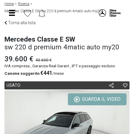
Home
Ricerca
Mercedes Classe E SW sw 220 d premium 4matic auto my20
Torna alla lista
Mercedes Classe E SW
sw 220 d premium 4matic auto my20
39.600 €
43.600 €
IVA compresa , Garanzia Real Garant , IPT e passaggio escluso
€441
Canone suggerito
/mese
USATO
GUARDA IL VIDEO