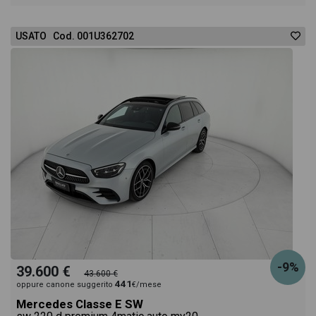
USATO Cod. 001U362702
-9%
39.600 €
43.600 €
441
oppure canone suggerito
€/mese
Mercedes Classe E SW