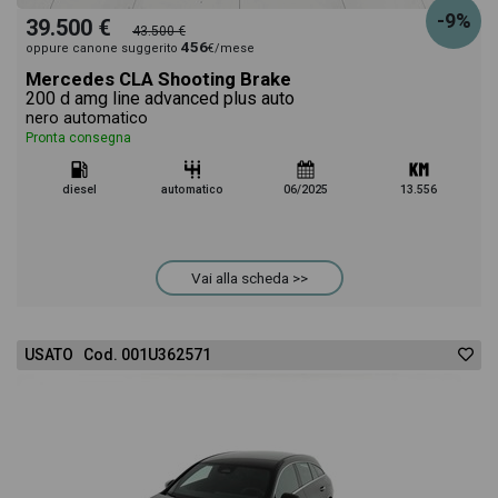
-9%
39.500 €
43.500 €
456
oppure canone suggerito
€/mese
Mercedes CLA Shooting Brake
200 d amg line advanced plus auto
nero automatico
Pronta consegna
diesel
automatico
06/2025
13.556
Vai alla scheda >>
USATO Cod. 001U362571