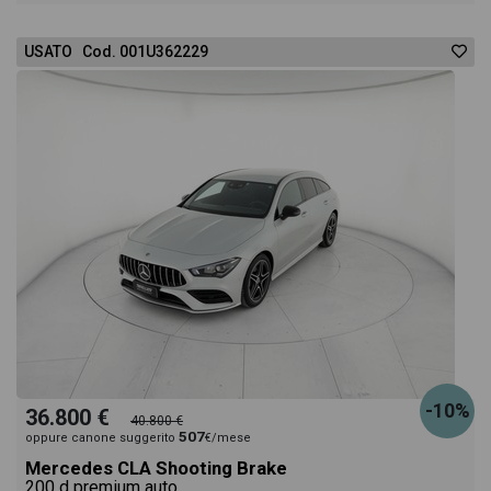
USATO Cod. 001U362229
-10%
36.800 €
40.800 €
507
oppure canone suggerito
€/mese
Mercedes CLA Shooting Brake
200 d premium auto