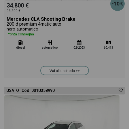
-10%
34.800 €
38.800 €
Mercedes CLA Shooting Brake
200 d premium 4matic auto
nero automatico
Pronta consegna
diesel
automatico
02/2023
60.413
Vai alla scheda >>
USATO Cod. 001U358990