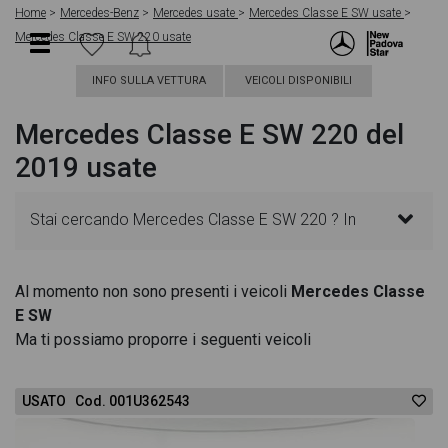
Home
Mercedes-Benz
Mercedes usate
Mercedes Classe E SW usate
Mercedes Classe E SW 220 usate
INFO SULLA VETTURA
VEICOLI DISPONIBILI
Mercedes Classe E SW 220 del
2019 usate
Stai cercando Mercedes Classe E SW 220 ? In
questa pagina troverai le migliori offerte per
Al momento non sono presenti i veicoli
Mercedes Classe
E SW
acquistare un veicolo Mercedes usato. Le schede
Ma ti possiamo proporre i seguenti veicoli
veicolo sono dettagliate e sempre aggiornate in
USATO Cod. 001U362543
modo da aiutarti a scegliere quella più adatta alle