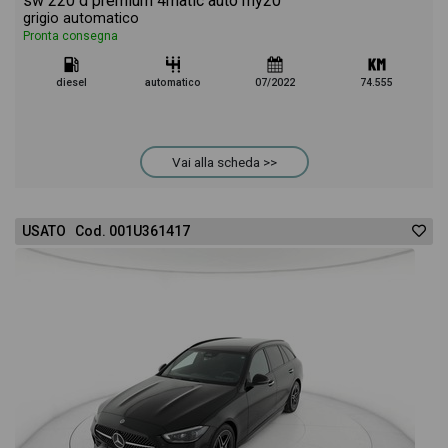
sw 220 d premium 4matic auto my20
grigio automatico
Pronta consegna
diesel
automatico
07/2022
74.555
Vai alla scheda >>
USATO Cod. 001U361417