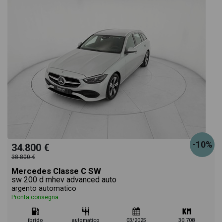
-10%
34.800 €
38.800 €
Mercedes Classe C SW
sw 200 d mhev advanced auto
argento automatico
Pronta consegna
ibrido
automatico
03/2025
30.708