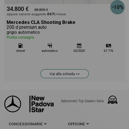
-10%
34.800 €
38.800 €
467
oppure canone suggerito
€/mese
Mercedes CLA Shooting Brake
200 d premium auto
grigio automatico
Pronta consegna
diesel
automatico
02/2023
67.776
Vai alla scheda >>
Selezionato Top Dealers Italia
CONCESSIONARIE
OFFICINE