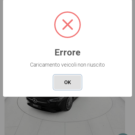
Vai alla scheda >>
USATO Cod. 001U362570
Errore
Caricamento veicoli non riuscito
OK