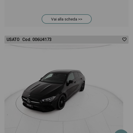
acquistarlo online! All'interno della pagina Mercedes
Vai alla scheda >>
Classe E SW 220 troverai anche il listino prezzi,
eventuale offerta e rata consigliata per l'acquisto
USATO Cod. 006U4173
del veicolo.